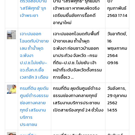
ตรวจสอบบ้าน
บ้าน "เสรีพิศุทธ์" รุกแม่น้ำ
07
'เสรีพิศุทธ์' รุก
เจ้าพระยา หากพบผิดจริง
กุมภาพันธ์
เจ้าพระยา
เตรียมยื่นอัยการรื้อคดี
2563 17:14
อาญาใหม่
เจาะปมออก
เจาะปมออกโฉนดทับพื้นที่
วันอาทิตย์,
โฉนดทับป่าชาย
ป่าชายเลน ถ้ำน้ำผุด
16
เลน ถ้ำน้ำผุด
จ.พังงา ก่อนชาวบ้านออก
พฤษภาคม
จ.พังงา
มาประท้วง จังหวัด -กรม
2564
ป.ป.ช.ไม่ขยับ-
ที่ดิน-ป.ป.ช. ไม่ขยับ เจ้า
09:16
จว.ตั้งก.ก.ยื้อ
หน้าที่ระดับจังหวัดตั้งกรรม
เวลาอีก 3 เดือน
การยื้อเว ...
กรมที่ดิน ลุยดัน
กรมที่ดิน ลุยดันศูนย์ดำรง
วันอังคาร,
ศูนย์ดำรงธรรม
ธรรมช่องทางคลายทุกข์
29 ตุลาคม
ช่องทางคลาย
เสริมงานบริการประชาชน
2562
ทุกข์ เสริมงาน
เปิดสายร้องทุกข์ 24 ชั่วโมง
14:55
บริการ
ประชาชน