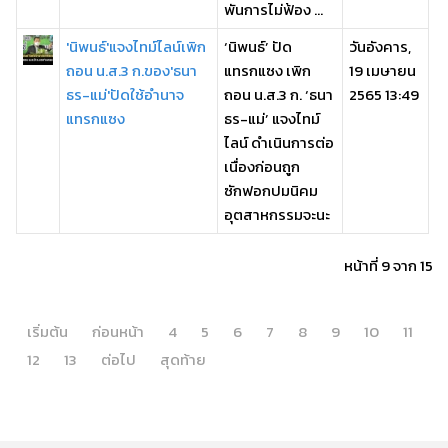
พันการไม่ฟ้อง ...
'นิพนธ์'แจงไทม์ไลน์เพิก
‘นิพนธ์’ ปัด
วันอังคาร,
ถอน น.ส.3 ก.ของ'ธนา
แทรกแซง เพิก
19 เมษายน
ธร-แม่'ปัดใช้อำนาจ
ถอน น.ส.3 ก. ‘ธนา
2565 13:49
แทรกแซง
ธร-แม่’ แจงไทม์
ไลน์ ดำเนินการต่อ
เนื่องก่อนถูก
ซักฟอกปมนิคม
อุตสาหกรรมจะนะ
หน้าที่ 9 จาก 15
เริ่มต้น
ก่อนหน้า
4
5
6
7
8
9
10
11
12
13
ต่อไป
สุดท้าย