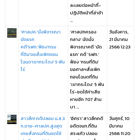
ละเลยต่อหน้าที่-
ปฏิบัติหน้าที่ล่าช้า
...
'ศาลปค.'นั่งพิจารณา
‘ศาลปกครอง
วันอังคาร,
นัดแรก
กลาง’ นัดนั่ง
21 มีนาคม
คดี'รฟท.'ฟ้อง'กรม
พิจารณาคดี ‘นัด
2566 12:23
ที่ดิน'ขอสั่งเพิกถอน
แรก’ คดี ‘รฟท.’
โฉนด'เขากระโดง' 5 พัน
ฟ้อง ‘กรมที่ดิน’
ไร่
ขอศาลฯสั่งเพิก
ถอนโฉนดที่ดิน
‘เขากระโดง’ 5 พัน
ไร่-ชดใช้ค่าเสีย
หายอีก 707 ล้าน
บา ...
สาวลึก! คดีปลอม น.ส.3
'อิศรา' สาวลึกคดี
วันศุกร์, 10
ก.ขาย-ศาลปค.สูงสุด
อดีตจนท.ที่ดิน
มีนาคม
เคยสั่งกรมที่ดินชดใช้
สระแก้ว ปลอม
2566 11:20