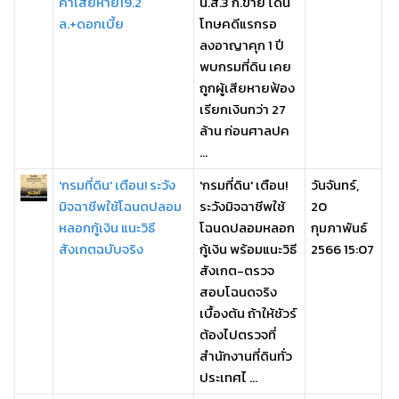
ค่าเสียหาย19.2
น.ส.3 ก.ขาย โดน
ล.+ดอกเบี้ย
โทษคดีแรกรอ
ลงอาญาคุก 1 ปี
พบกรมที่ดิน เคย
ถูกผู้เสียหายฟ้อง
เรียกเงินกว่า 27
ล้าน ก่อนศาลปค
...
'กรมที่ดิน' เตือน! ระวัง
'กรมที่ดิน' เตือน!
วันจันทร์,
มิจฉาชีพใช้โฉนดปลอม
ระวังมิจฉาชีพใช้
20
หลอกกู้เงิน แนะวิธี
โฉนดปลอมหลอก
กุมภาพันธ์
สังเกตฉบับจริง
กู้เงิน พร้อมแนะวิธี
2566 15:07
สังเกต-ตรวจ
สอบโฉนดจริง
เบื้องต้น ถ้าให้ชัวร์
ต้องไปตรวจที่
สำนักงานที่ดินทั่ว
ประเทศไ ...