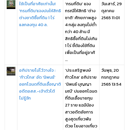
ใช้เป็นที่อาศัยเท่านั้น!
‘กรมที่ดิน’ แจง
วันเสาร์, 29
'กรมที่ดิน'แจงปมให้สิทธิ
กรณีให้สิทธิ ‘ต่าง
ตุลาคม
ต่างชาติซื้อที่ดิน 1 ไร่
ชาติ’ ศักยภาพสูง
2565 11:01
แลกลงทุน 40 ล.
4 กลุ่ม ลงทุนไม่ต่ำ
กว่า 40 ล้าน มี
สิทธิซื้อที่ดินไม่เกิน
1 ไร่ ชี้ต้องใช้ที่ดิน
เพื่อเป็นที่อยู่อาศั
...
อภิปรายไม่ไว้วางใจ :
‘ประเสริฐพงษ์
วันพุธ, 20
‘ก้าวไกล’ อัด 'นิพนธ์'
ก้าวไกล’ อภิปราย
กรกฎาคม
ออกโฉนดที่ดินเอื้อญาติ
‘นิพนธ์ บุญญา
2565 13:54
อดีตอสส.-เจ้าตัวโต้
มณี’ ปมออกโฉนด
ไม่รู้จัก
ที่ดินเอื้อนายทุน
27 ราย แฉมีน้อง
สาวอดีตอัยการ
สูงสุดเกี่ยวพัน
ด้วย โยงอาจเกี่ยว