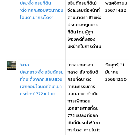
ปค.’สั่ง‘กรมที่ดิน
อธิบดีกรมที่ดิน)
พฤศจิกายน
‘ตั้ง‘คกก.สอบสวน’ถอน
จึงละเลยต่อหน้าที่
2567 14:32
โฉนด‘เขากระโดง’
ตามมาตรา 61 แห่ง
ประมวลกฎหมาย
ที่ดิน โดยผู้ถูก
ฟ้องคดีทั้งสอง
มีหน้าที่ในการดำเน
...
‘ศาล
‘ศาลปกครอง
วันศุกร์, 31
ปค.กลาง’สั่ง‘อธิบดีกรม
กลาง’ สั่ง ‘อธิบดี
มีนาคม
ที่ดิน’ตั้ง‘คกก.สอบสวน’
กรมที่ดิน’ ตั้ง
2566 12:50
เพิกถอนโฉนดที่ดิน‘เขา
‘คณะกรรมการ
กระโดง’ 772 แปลง
สอบสวน’ ดำเนิน
การเพิกถอน
เอกสารสิทธิที่ดิน
772 แปลง ที่ออก
ทับที่ดินรถไฟ ‘เขา
กระโดง’ ภายใน 15