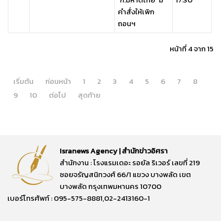
คำสั่งให้เพิก
ถอนฯ
หน้าที่ 4 จาก 15
เริ่มต้น
ก่อนหน้า
1
2
3
4
5
6
7
8
9
10
ต่อไป
สุดท้าย
Isranews Agency | สำนักข่าวอิศรา
สำนักงาน : โรงแรมเดอะ รอยัล ริเวอร์ เลขที่ 219
ซอยจรัญสนิทวงศ์ 66/1 แขวง บางพลัด เขต
บางพลัด กรุงเทพมหานคร 10700
เบอร์โทรศัพท์ : 095-575-8881,02-2413160-1