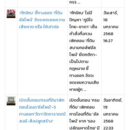
กรร ...
‘ทักษิณ’ ชี้ทางออก ‘ที่ดิน
‘ทักษิณ’ ไม่มี
วันเสาร์,
อัลไพน์’ วัดจะชดเชยความ
ปัญหา ‘ภูมิใจ
18
เสียหาย หรือ ให้เช่าต่อ
ไทย-ชาดา’ เซ็น
มกราคม
คำสั่งทิ้งทวน
2568
เพิกถอน ‘ที่ดิน
16:27
สนามกอล์ฟอัล
ไพน์’ ยึดกติกา-
เป็นไปตาม
กฎหมาย ชี้
ทางออก วัดจะ
ชดเชยความเสีย
หายผู้ค ...
เปิดขั้นตอน'กรมที่ดิน'เพิก
เปิดขั้นตอน ‘กรม
วันอาทิตย์,
ถอนโฉนด'อัลไพน์'-5
ที่ดิน’ เพิกถอน
19
ทางออก'วัดฯ'จัดการ'ธรณี
การโอนที่ดิน ‘อัล
มกราคม
สงฆ์-สิ่งปลูกสร้าง'
ไพน์’ หาก 'รอง
2568
ปลัดมหาดไทย' มี
22:33