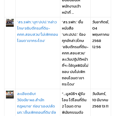
พนักงานเจ้า
หน้าที่ ...
‘สร.รฟท.’บุก‘ปปป.’กล่าว
‘สร.รฟท.’ ยื่น
วันอาทิตย์,
โทษ‘อธิบดีกรมที่ดิน-
หนังสือ
04
คกก.สอบสวน’ไม่เพิกถอน
‘บก.ปปป.’ ร้อง
พฤษภาคม
โฉนด‘เขากระโดง’
ทุกข์กล่าวโทษ
2568
‘อธิบดีกรมที่ดิน-
12:56
คกก.สอบสวน’
ละเว้นปฏิบัติหน้า
ที่ฯ-ใช้ดุลพินิจไม่
ชอบ ปมไม่เพิก
ถอนโฉนด‘เขา
กระโดง’
ละเอียดยิบ!
“…มูลนิธิฯ ผู้รับ
วันจันทร์,
วินิจฉัย‘ผอ.สำนัก
โอน ได้โอนที่ดิน
10 มีนาคม
กฎหมาย’ ก่อน‘รองปลัด
2 โฉนด ตาม
2568 13:11
มท.’เซ็นเพิกถอนที่ดิน‘อัล
พินัยกรรมดัง