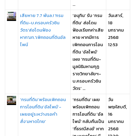
...
เสียหาย 7.7 พันล.! 'กรม
‘อนุทิน’ รับ ‘กรม
วันเสาร์,
ที่ดิน-บ.ครอบครัวชิน
ที่ดิน’ ส่อโดน
18
วัตร'ส่อโดนฟ้อง
ฟ้องเรียกค่าเสีย
มกราคม
หาก'มท.'เพิกถอนที่ดินอัล
หาย หากมีการ
2568
ไพน์
เพิกถอนการโอน
12:53
ที่ดิน ‘อัลไพน์’
เผย ‘กรมที่ดิน-
มูลนิธิมหามกุฏ
ราชวิทยาลัยฯ-
บ.ครอบครัวชิน
วัตร’ ...
‘กรมที่ดิน’พร้อมเพิกถอน
‘กรมที่ดิน’ เผย
วัน
การโอนที่ดิน‘อัลไพน์’-
พร้อมเพิกถอน
พฤหัสบดี,
เผยอยู่ระหว่างรอคำ
การโอนที่ดิน ‘อัล
16
สั่ง‘มหาดไทย’
ไพน์’ กลับคืนเป็น
มกราคม
‘ที่ธรณีสงฆ์’ หาก
2568
‘ก.มหาดไทย’ มี
17:30