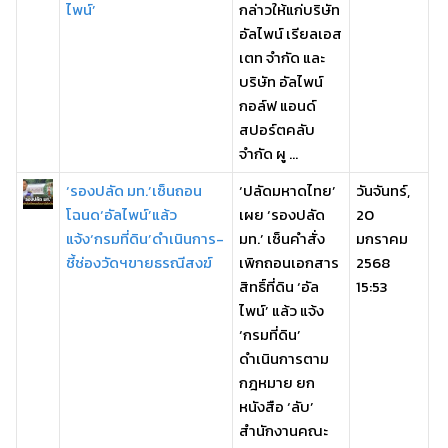
ไพน์’
กล่าวให้แก่บริษัท
อัลไพน์ เรียลเอส
เตท จำกัด และ
บริษัท อัลไพน์
กอล์ฟ แอนด์
สปอร์ตคลับ
จำกัด ผู ...
‘รองปลัด มท.’เซ็นถอน
‘ปลัดมหาดไทย’
วันจันทร์,
โฉนด‘อัลไพน์’แล้ว
เผย ‘รองปลัด
20
แจ้ง‘กรมที่ดิน’ดำเนินการ-
มท.’ เซ็นคำสั่ง
มกราคม
ชี้ช่องวัดฯขายธรณีสงฆ์
เพิกถอนเอกสาร
2568
สิทธิ์ที่ดิน ‘อัล
15:53
ไพน์’ แล้ว แจ้ง
‘กรมที่ดิน’
ดำเนินการตาม
กฎหมาย ยก
หนังสือ ‘ลับ’
สำนักงานคณะ