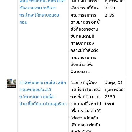
ฟ้อง 'กรมที่ดิน-คกก.ม.61'
เผยยังไม่มีการ
กุมภาพันธ์
ต้องรายงาน 'คดีเขา
ฟ้อง 'กรมที่ดิน-
2568
กระโดง' ให้ทราบจนจบ
คณะกรรมการ
21:35
ก่อน
ตามมาตรา 61' ชี้
ยังต้องรายงาน
ขั้นตอนตามที่
ศาลปกครอง
กลางมีคำสั่งตั้ง
คณะกรรมการ
ดังกล่าว เพื่อ
พิจารณา ...
คำพิพากษาน่าสนใจ : พลิก
“….การที่ผู้ฟ้อง
วันพุธ, 05
คดีเพิกถอน'น.ส.3
คดีทั้งห้า ไม่ระงับ
กุมภาพันธ์
ก.'เกาะลันตา คนซื้อ
การซื้อที่ดิน น.ส.
2568
อ้าง‘ซื้อที่ดินมาโดยสุจริต’!
3 ก. เลขที่ 768 ไว้
16:01
เพื่อตรวจสอบให้
ได้ความชัดแจ้ง
เสียก่อน แต่กลับ
ยืนยืนยันให้