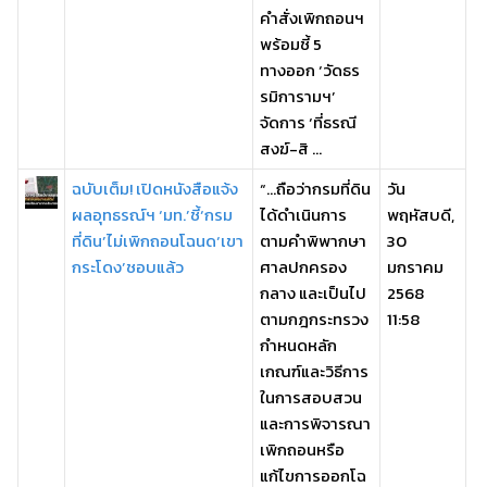
คำสั่งเพิกถอนฯ
พร้อมชี้ 5
ทางออก ‘วัดธร
รมิการามฯ’
จัดการ ‘ที่ธรณี
สงฆ์-สิ ...
ฉบับเต็ม! เปิดหนังสือแจ้ง
“…ถือว่ากรมที่ดิน
วัน
ผลอุทธรณ์ฯ ‘มท.’ชี้‘กรม
ได้ดำเนินการ
พฤหัสบดี,
ที่ดิน’ไม่เพิกถอนโฉนด‘เขา
ตามคำพิพากษา
30
กระโดง’ชอบแล้ว
ศาลปกครอง
มกราคม
กลาง และเป็นไป
2568
ตามกฎกระทรวง
11:58
กำหนดหลัก
เกณฑ์และวิธีการ
ในการสอบสวน
และการพิจารณา
เพิกถอนหรือ
แก้ไขการออกโฉ