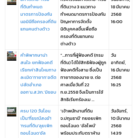
ที่ดินกำหนด
ที่ดินวาง 3 แนวทาง
18 มีนาคม
มาตรการป้องกัน
กำหนดมาตรการป้องกัน
2568
นอมินีถือครองที่ดิน
ปัญหาการจัดตั้ง
16:00
แทนคนต่างด้าว
นิติบุคคลขึ้นเพื่อถือ
ครองที่ดินแทนคน
ต่างด้าว
คำพิพากษาน่า
“…การที่ผู้ฟ้องคดี (กรม
วัน
สนใจ: ยกฟ้องคดี
ที่ดิน) ได้ใช้สิทธิฟ้องผู้ถูก
อาทิตย์,
เรียกค่าสินไหมทาง
ฟ้องคดีทั้งสาม ซึ่งเป็น
16 มีนาคม
ละเมิด‘ทายาท’อดีต
ทายาทของนาย ช. ต่อ
2568
ปลัดอำเภอ
ศาลเมื่อวันที่ 22
16:25
ออก‘น.ส.3ก.’มิชอบ
ก.ย.2558 จึงเป็นการใช้
สิทธิเรียกร้องเม ...
ครบ 120 วันโอน
‘เจ้าพนักงานที่ดิน
วันจันทร์,
เป็น'ที่ธรณีสงฆ์'!
จ.ปทุมธานี’ ทยอยเพิก
10 มีนาคม
'กรมที่ดิน'ลุยเพิก
ถอนโฉนด ‘อัลไพน์’
2568
ถอนโฉนด'อัล
พร้อมประทับตราห้าม
14:39