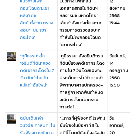
แนวทางเพิก
แนวทาง เพิกถอน
12
ถอน‘โฉนด’ม.61
เอกสารสิทธิในที่ดินฯ
สิงหาคม
หลัง‘เดช
หลัง ‘รมช.มหาดไทย’
2568
อิศม์’ตั้ง‘กก.ตรวจ
เช็นคำสั่งแต่งตั้ง 'คณะ
15:44
สอบฯ’ปม‘เขา
กรรมการตรวจสอบฯ'
กระโดง’
คำสั่งไม่เพิกถอนโฉนด
‘เขากระโดง’
‘ภูมิธรรม’ สั่ง
‘ภูมิธรรม’ สั่งอธิบดีกรม
วันจันทร์,
‘อธิบดีที่ดิน’ แจง
ที่ดินชี้แจงคดีเขากระโดง
14
คดีเขากระโดงใน 7
ภายใน 7 วัน โดยเฉพาะ
กรกฎาคม
วัน ยันทำไม่เว้น
ประเด็นการไม่ทำตามคำ
2568
แม้แต่ ‘อัลไพน์’
พิพากษาศาลปกครอง-
15:50
ศาลฎีกา หากพ้นกำหนด
จะมีการตั้งคณะกรรม
การต่อไ ...
ฉบับเต็ม! คำ
“…การที่ผู้ฟ้องคดี (รฟท.)
วัน
วินิจฉัย‘ศาลปค.’ไม่
ยื่นฟ้องในข้อหาที่ 3 ใน
อาทิตย์,
รับฟ้องบางข้อหา-
คดีนี้ โดยมีข้อเท็จจริงอัน
20