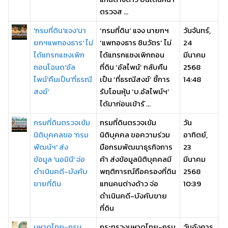
ตรวจส ...
'กรมที่ดิน'แจง'นา
‘กรมที่ดิน’ แจง นายกฯ
วันจันทร์,
ยกฯแพทองธาร' ไม่
‘แพทองธาร ชินวัตร’ ไม่
24
ได้แทรกแซงเพิก
ได้แทรกแซงเพิกถอน
มีนาคม
ถอนโฉนด'อัล
ที่ดิน ‘อัลไพน์’ กลับคืน
2568
ไพน์'คืนเป็น'ที่ธรณี
เป็น ‘ที่ธรณีสงฆ์’ ชี้การ
14:48
สงฆ์'
รับโอนหุ้น ‘บ.อัลไพน์ฯ’
ได้มาก่อนเข้ารั ...
กรมที่ดินตรวจเข้ม
กรมที่ดินตรวจเข้ม
วัน
นิติบุคคลขอ 'กรม
นิติบุคคล ขอความร่วม
อาทิตย์,
พัฒน์ฯ' ส่ง
มือกรมพัฒนาธุรกิจการ
23
ข้อมูล 'นอมินี' จ่อ
ค้า ส่งข้อมูลนิติบุคคลมี
มีนาคม
ดำเนินคดี-บังคับ
พฤติการณ์ถือครองที่ดิน
2568
ขายที่ดิน
แทนคนต่างด้าว จ่อ
10:39
ดำเนินคดี-บังคับขาย
ที่ดิน
มหาดไทย-กรม
กระทรวงมหาดไทย-กรม
วันอังคาร,