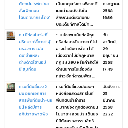
ตีตกปม‘รฟท.’ขอ
เป็นเหตุแห่งการฟ้องคดี
กรกฎาคม
สั่งเพิกถอน
และคําขอบังคับใน
2568
โฉนด‘เขากระโดง’
ลักษณะเดียวกันกับ
16:36
ประเด็นที่ศาลได้มีค ...
กม.มีช่องโหว่-‘ที่
“…แม้จะพบเห็นข้อพิรุธ
วัน
ปรึกษาฯ’ชี้ทาง! ‘ผู้
หรือข้อสงสัยต่างๆ ก็ไม่
อาทิตย์,
ตรวจการแผ่น
อาจดำเนินการใดๆ ได้
29
ดิน’ชำแหละ
เนื่องจากไม่มีกฎหมาย
มิถุนายน
ต่างด้าวใช้‘นอมี
กฎ ระเบียบ หรือคำสั่งให้
2568
นี’ฮุบที่ดิน
ดำเนินการในเรื่องดัง
17:49
กล่าว อีกทั้งกรมพัฒ ...
กรมที่ดินชี้แจง 2
กรมที่ดินชี้แจงปมออก
วันอังคาร,
ปม ออกเอกสาร
หนังสือแสดงสิทธิในที่
25
สิทธิพื้นที่ต้นน้ำ-นอ
พื้นที่ต้นน้ำลำธาร
มีนาคม
มินี หลังมีการ
อ.ปากช่อง ถูกต้องตามน
2568
อภิปรายพาดพิง
โยบายฯ ส่วนประเด็นนอ
22:22
มินีถือครองกรรมสิทธิ
แทนต่างด้าว ยันเดินหน้า