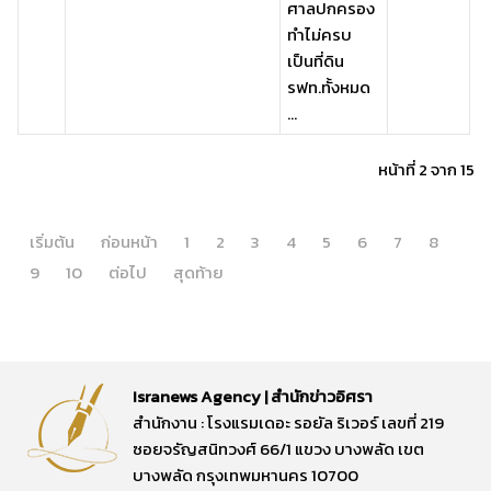
ศาลปกครอง
ทำไม่ครบ
เป็นที่ดิน
รฟท.ทั้งหมด
...
หน้าที่ 2 จาก 15
เริ่มต้น
ก่อนหน้า
1
2
3
4
5
6
7
8
9
10
ต่อไป
สุดท้าย
Isranews Agency | สำนักข่าวอิศรา
สำนักงาน : โรงแรมเดอะ รอยัล ริเวอร์ เลขที่ 219
ซอยจรัญสนิทวงศ์ 66/1 แขวง บางพลัด เขต
บางพลัด กรุงเทพมหานคร 10700