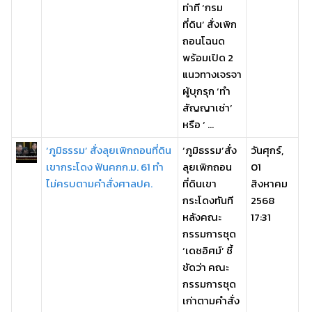
ท่าที ‘กรม
ที่ดิน’ สั่งเพิก
ถอนโฉนด
พร้อมเปิด 2
แนวทางเจรจา
ผู้บุกรุก ‘ทำ
สัญญาเช่า’
หรือ ‘ ...
‘ภูมิธรรม’ สั่งลุยเพิกถอนที่ดิน
‘ภูมิธรรม’สั่ง
วันศุกร์,
เขากระโดง ฟันคกก.ม. 61 ทำ
ลุยเพิกถอน
01
ไม่ครบตามคำสั่งศาลปค.
ที่ดินเขา
สิงหาคม
กระโดงทันที
2568
หลังคณะ
17:31
กรรมการชุด
‘เดชอิศม์’ ชี้
ชัดว่า คณะ
กรรมการชุด
เก่าตามคำสั่ง