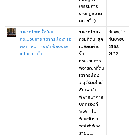
(กรรมการ
ร่างกฎหมาย
คณะที่ 7) ...
‘มหาดไทย’ รื้อใหม่
’มหาดไทย-
วันพุธ, 17
กระบวนการ ‘เขากระโดง’ รอ
กรมที่ดิน’ ยุค
กันยายน
ผลศาลปค.-รฟท.ฟ้องราย
เปลี่ยนผ่าน
2568
แปลงเท่านั้น
รื้อ
21:32
กระบวนการ
พิจารณาที่ดิน
เขากระโดง
จ.บุรีรัมย์ใหม่
ชัด!รอคำ
พิพากษาศาล
ปกครองที่
‘รฟท.’ ไป
ฟ้องกับรอ
'รถไฟ' ฟ้อง
รายแ ...