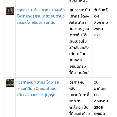
'ส.ค.1' เหตุ ...
‘ภูมิธรรม’ ยัน ‘เขากระโดง-อัล
‘ภูมิธรรม’ ยัน
วันจันทร์,
ไพน์’ มาตรฐานเดียว จับตาชง
‘เขากระโดง-
04
ครม.ตั้ง ‘อธิบดีกรมที่ดิน’
อัลไพน์’ ทำ
สิงหาคม
บนมาตรฐาน
2568
เดียวกัน โต้
16:35
เมียเนวินไม่
ได้กลั่นแกล้ง
แย้มเตรียม
เสนอตั้ง
‘อธิบดีกรม
ที่ดิน’ คนใหม่
‘วีริศ’ เผย ‘เขากระโดง’ รอ
‘วีริศ’ เผย
วัน
‘กรมที่ดิน’ เพิกถอนโฉนด -
หลัง
อาทิตย์,
เปิด 2 แนวเจรจาผู้บุกรุก
‘มหาดไทย’ ชี้
03
ชัด ‘เขา
สิงหาคม
กระโดง’ เป็น
2568
ที่ดินรถไฟ รอ
04:00