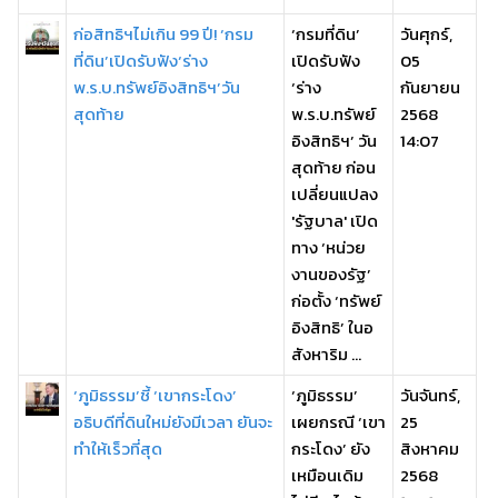
ก่อสิทธิฯไม่เกิน 99 ปี! ‘กรม
‘กรมที่ดิน’
วันศุกร์,
ที่ดิน’เปิดรับฟัง‘ร่าง
เปิดรับฟัง
05
พ.ร.บ.ทรัพย์อิงสิทธิฯ’วัน
‘ร่าง
กันยายน
สุดท้าย
พ.ร.บ.ทรัพย์
2568
อิงสิทธิฯ’ วัน
14:07
สุดท้าย ก่อน
เปลี่ยนแปลง
'รัฐบาล' เปิด
ทาง ‘หน่วย
งานของรัฐ’
ก่อตั้ง ‘ทรัพย์
อิงสิทธิ’ ในอ
สังหาริม ...
‘ภูมิธรรม’ชี้ ‘เขากระโดง’
‘ภูมิธรรม’
วันจันทร์,
อธิบดีที่ดินใหม่ยังมีเวลา ยันจะ
เผยกรณี ‘เขา
25
ทำให้เร็วที่สุด
กระโดง’ ยัง
สิงหาคม
เหมือนเดิม
2568