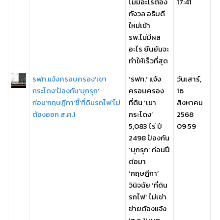
ไม่มีอะไรต้อง
17:41
กังวล อธิบดี
ใหม่เข้า
รพ.ไม่มีผล
อะไร ยืนยันจะ
ทำให้เร็วที่สุด
รฟท.แจ้งครอบครอง'เขา
‘รฟท.’ แจ้ง
วันเสาร์,
กระโดง'ป้องกัน'บุกรุก'
ครอบครอง
16
ก่อน'กฤษฎีกา'ชี้'ที่ดินรถไฟ'ไม่
ที่ดิน ‘เขา
สิงหาคม
ต้องออก ส.ค.1
กระโดง’
2568
5,083 ไร่ ปี
09:59
2498 ป้องกัน
‘บุกรุก’ ก่อนปี
ต่อมา
‘กฤษฎีกา’
วินิจฉัย ‘ที่ดิน
รถไฟ’ ไม่เข่า
ข่ายต้องแจ้ง