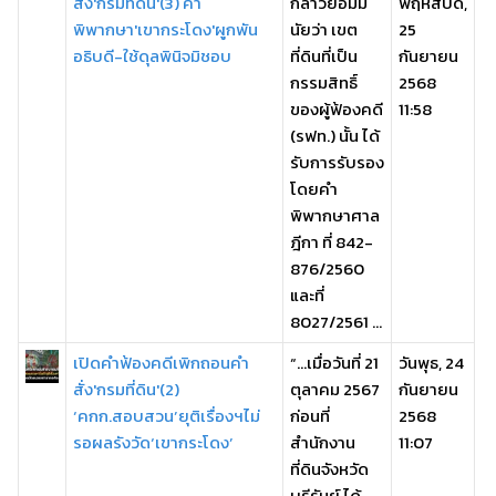
สั่ง'กรมที่ดิน'(3) คำ
กล่าวย่อมมี
พฤหัสบดี,
พิพากษา'เขากระโดง'ผูกพัน
นัยว่า เขต
25
อธิบดี-ใช้ดุลพินิจมิชอบ
ที่ดินที่เป็น
กันยายน
กรรมสิทธิ์
2568
ของผู้ฟ้องคดี
11:58
(รฟท.) นั้น ได้
รับการรับรอง
โดยคำ
พิพากษาศาล
ฎีกา ที่ 842-
876/2560
และที่
8027/2561 ...
เปิดคำฟ้องคดีเพิกถอนคำ
“…เมื่อวันที่ 21
วันพุธ, 24
สั่ง'กรมที่ดิน'(2)
ตุลาคม 2567
กันยายน
‘คกก.สอบสวน’ยุติเรื่องฯไม่
ก่อนที่
2568
รอผลรังวัด‘เขากระโดง’
สำนักงาน
11:07
ที่ดินจังหวัด
บุรีรัมย์ ได้