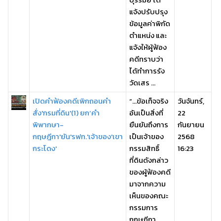
แจ้งปรับปรุง
ข้อมูลค่าพิกัด
ตำแหน่ง และ
แจ้งให้ผู้ฟ้อง
คดีทราบว่า
ได้ทำการรัง
วัดเสร ...
เปิดคำฟ้องคดีเพิกถอนคำ
“…ข้อเท็จจริง
วันจันทร์,
สั่ง'กรมที่ดิน'(1) ยก‘คำ
อันเป็นสิ่งที่
22
พิพากษา-
ยืนยันถึงการ
กันยายน
กฤษฎีกา'ยัน'รฟท.'เจ้าของ'เขา
เป็นเจ้าของ
2568
กระโดง'
กรรมสิทธิ์
16:23
ที่ดินดังกล่าว
ของผู้ฟ้องคดี
มาจากความ
เห็นของคณะ
กรรมการ
กฤษฎีกา