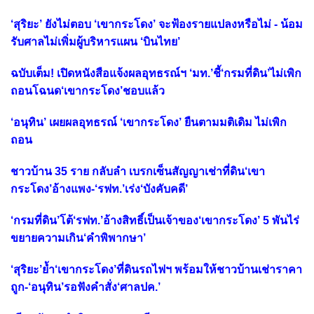
‘สุริยะ’ ยังไม่ตอบ ‘เขากระโดง’ จะฟ้องรายแปลงหรือไม่ - น้อม
รับศาลไม่เพิ่มผู้บริหารแผน ‘บินไทย’
ฉบับเต็ม! เปิดหนังสือแจ้งผลอุทธรณ์ฯ ‘มท.’ชี้‘กรมที่ดิน’ไม่เพิก
ถอนโฉนด‘เขากระโดง’ชอบแล้ว
‘อนุทิน’ เผยผลอุทธรณ์ ‘เขากระโดง’ ยืนตามมติเดิม ไม่เพิก
ถอน
ชาวบ้าน 35 ราย กลับลำ เบรกเซ็นสัญญาเช่าที่ดิน‘เขา
กระโดง’อ้างแพง-‘รฟท.’เร่ง‘บังคับคดี’
‘กรมที่ดิน’โต้‘รฟท.’อ้างสิทธิ์เป็นเจ้าของ‘เขากระโดง’ 5 พันไร่
ขยายความเกิน‘คำพิพากษา’
‘สุริยะ’ย้ำ‘เขากระโดง’ที่ดินรถไฟฯ พร้อมให้ชาวบ้านเช่าราคา
ถูก-‘อนุทิน’รอฟังคำสั่ง‘ศาลปค.’