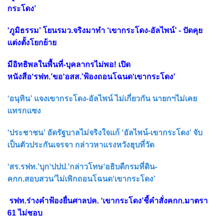
กระโดง’
‘ภูมิธรรม’ โยนรมว.จริงมาทำ ‘เขากระโดง-อัลไพน์’ - ปัดคุย
แต่งตั้งโยกย้าย
มีอิทธิพลในพื้นที่-บุคลากรไม่พอ! เปิด
หนังสือ‘รฟท.’ขอ‘อสส.’ฟ้องถอนโฉนด‘เขากระโดง’
‘อนุทิน’ แจงเขากระโดง-อัลไพน์ ไม่เกี่ยวกัน นายกฯไม่เคย
แทรกแซง
‘ประชาชน’ อัดรัฐบาลไม่จริงใจแก้ ‘อัลไพน์-เขากระโดง’ จับ
เป็นตัวประกันเจรจา กล่าวหาแรงหวังฮุบที่วัด
‘สร.รฟท.’บุก‘ปปป.’กล่าวโทษ‘อธิบดีกรมที่ดิน-
คกก.สอบสวน’ไม่เพิกถอนโฉนด‘เขากระโดง’
รฟท.ร่างคำฟ้องยื่นศาลปค. ‘เขากระโดง’ชี้คำสั่งคกก.มาตรา
61 ไม่ชอบ