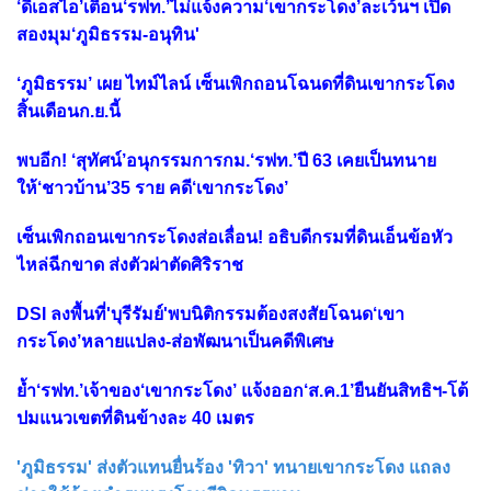
‘ดีเอสไอ’เตือน‘รฟท.’ไม่แจ้งความ‘เขากระโดง’ละเว้นฯ เปิด
สองมุม‘ภูมิธรรม-อนุทิน'
‘ภูมิธรรม’ เผย ไทม์ไลน์ เซ็นเพิกถอนโฉนดที่ดินเขากระโดง
สิ้นเดือนก.ย.นี้
พบอีก! ‘สุทัศน์’อนุกรรมการกม.‘รฟท.’ปี 63 เคยเป็นทนาย
ให้‘ชาวบ้าน’35 ราย คดี‘เขากระโดง’
เซ็นเพิกถอนเขากระโดงส่อเลื่อน! อธิบดีกรมที่ดินเอ็นข้อหัว
ไหล่ฉีกขาด ส่งตัวผ่าตัดศิริราช
DSI ลงพื้นที่'บุรีรัมย์'พบนิติกรรมต้องสงสัยโฉนด‘เขา
กระโดง’หลายแปลง-ส่อพัฒนาเป็นคดีพิเศษ
ย้ำ‘รฟท.’เจ้าของ‘เขากระโดง’ แจ้งออก‘ส.ค.1’ยืนยันสิทธิฯ-โต้
ปมแนวเขตที่ดินข้างละ 40 เมตร
'ภูมิธรรม' ส่งตัวแทนยื่นร้อง 'ทิวา' ทนายเขากระโดง แถลง