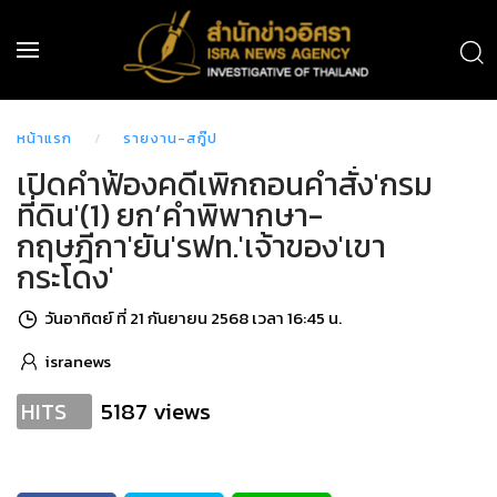
หน้าแรก
รายงาน-สกู๊ป
เปิดคำฟ้องคดีเพิกถอนคำสั่ง'กรม
ที่ดิน'(1) ยก‘คำพิพากษา-
กฤษฎีกา'ยัน'รฟท.'เจ้าของ'เขา
กระโดง'
วันอาทิตย์ ที่ 21 กันยายน 2568 เวลา 16:45 น.
isranews
5187 views
HITS