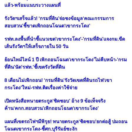
แล้ว-พร้อมแนบระวางแผนที่
รังวัดฯเสร็จแล้ว! ‘กรมที่ดิน’จ่อชงข้อมูล‘คณะกรรมการ
สอบสวน’ชี้ขาดเพิกถอนโฉนด‘เขากระโดง’
รฟท.ลงพื้นที่นำชี้แนวเขต'เขากระโดง'-'กรมที่ดิน'แจงกม.ขีด
เส้นรังวัดฯให้เสร็จภายใน 50 วัน
ย้อนไทม์ไลน์ 1 ปี เพิกถอนโฉนด‘เขากระโดง’ไม่คืบหน้า-‘กรม
ที่ดิน’นัด'รฟท.'ชี้เขตรังวัดที่ดิน
8 เดือนไม่เพิกถอน! ‘กรมที่ดิน’รังวัดเขตที่ดินรถไฟ‘เขา
กระโดง’ใหม่-รฟท.ติดเรื่องค่าใช้จ่าย
เปิดหนังสือทนายตระกูล‘ชิดชอบ’ อ้าง 9 ข้อเท็จจริง
ค้าน‘คกก.สอบสวน’เพิกถอนโฉนด‘เขากระโดง’
แผนที่เขตรถไฟฯมีพิรุธ! ทนายตระกูล‘ชิดชอบ’ยกต่อสู้ ปมถอน
โฉนดเขากระโดง-ชี้ศก.บุรีรัมย์ชะงัก