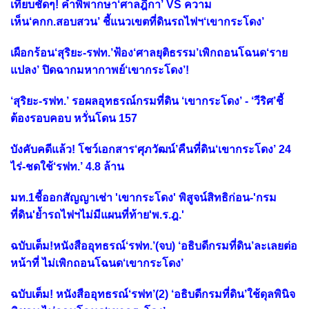
เทียบชัดๆ! คำพิพากษา‘ศาลฎีกา’ VS ความ
เห็น‘คกก.สอบสวน’ ชี้แนวเขตที่ดินรถไฟฯ‘เขากระโดง’
เผือกร้อน‘สุริยะ-รฟท.’ฟ้อง‘ศาลยุติธรรม’เพิกถอนโฉนด‘ราย
แปลง’ ปิดฉากมหากาพย์‘เขากระโดง’!
‘สุริยะ-รฟท.’ รอผลอุทธรณ์กรมที่ดิน ‘เขากระโดง’ - ‘วีริศ’ชี้
ต้องรอบคอบ หวั่นโดน 157
บังคับคดีแล้ว! โชว์เอกสาร‘ศุภวัฒน์’คืนที่ดิน‘เขากระโดง’ 24
ไร่-ชดใช้‘รฟท.’ 4.8 ล้าน
มท.1ชี้ออกสัญญาเช่า 'เขากระโดง' พิสูจน์สิทธิก่อน-'กรม
ที่ดิน'ย้ำรถไฟฯไม่มีแผนที่ท้าย'พ.ร.ฎ.'
ฉบับเต็ม!หนังสืออุทธรณ์‘รฟท.’(จบ) ‘อธิบดีกรมที่ดิน’ละเลยต่อ
หน้าที่ ไม่เพิกถอนโฉนด‘เขากระโดง’
ฉบับเต็ม! หนังสืออุทธรณ์‘รฟท’(2) ‘อธิบดีกรมที่ดิน’ใช้ดุลพินิจ