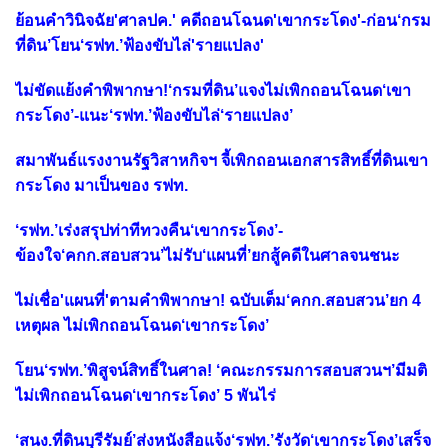
ย้อนคำวินิจฉัย'ศาลปค.' คดีถอนโฉนด'เขากระโดง'-ก่อน‘กรม
ที่ดิน’โยน‘รฟท.’ฟ้องขับไล่'รายแปลง'
ไม่ขัดแย้งคำพิพากษา!‘กรมที่ดิน’แจงไม่เพิกถอนโฉนด‘เขา
กระโดง’-แนะ‘รฟท.’ฟ้องขับไล่‘รายแปลง’
สมาพันธ์แรงงานรัฐวิสาหกิจฯ จี้เพิกถอนเอกสารสิทธิ์ที่ดินเขา
กระโดง มาเป็นของ รฟท.
‘รฟท.’เร่งสรุปท่าทีทวงคืน‘เขากระโดง’-
ข้องใจ‘คกก.สอบสวน’ไม่รับ‘แผนที่’ยกสู้คดีในศาลจนชนะ
ไม่เชื่อ'แผนที่'ตามคำพิพากษา! ฉบับเต็ม‘คกก.สอบสวน’ยก 4
เหตุผล ไม่เพิกถอนโฉนด‘เขากระโดง’
โยน‘รฟท.’พิสูจน์สิทธิ์ในศาล! ‘คณะกรรมการสอบสวนฯ’มีมติ
ไม่เพิกถอนโฉนด‘เขากระโดง’ 5 พันไร่
‘สนง.ที่ดินบุรีรัมย์’ส่งหนังสือแจ้ง‘รฟท.’รังวัด‘เขากระโดง’เสร็จ