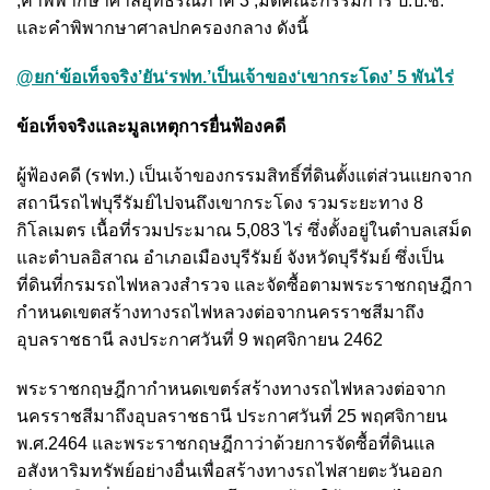
,คำพิพากษาศาลอุทธรณ์ภาค 3 ,มติคณะกรรมการ ป.ป.ช.
และคําพิพากษาศาลปกครองกลาง ดังนี้
@ยก‘ข้อเท็จจริง’ยัน‘รฟท.’เป็นเจ้าของ‘เขากระโดง’ 5 พันไร่
ข้อเท็จจริงและมูลเหตุการยื่นฟ้องคดี
ผู้ฟ้องคดี (รฟท.) เป็นเจ้าของกรรมสิทธิ์ที่ดินตั้งแต่ส่วนแยกจาก
สถานีรถไฟบุรีรัมย์ไปจนถึงเขากระโดง รวมระยะทาง 8
กิโลเมตร เนื้อที่รวมประมาณ 5,083 ไร่ ซึ่งตั้งอยู่ในตำบลเสม็ด
และตำบลอิสาณ อำเภอเมืองบุรีรัมย์ จังหวัดบุรีรัมย์ ซึ่งเป็น
ที่ดินที่กรมรถไฟหลวงสำรวจ และจัดซื้อตามพระราชกฤษฎีกา
กำหนดเขตสร้างทางรถไฟหลวงต่อจากนครราชสีมาถึง
อุบลราชธานี ลงประกาศวันที่ 9 พฤศจิกายน 2462
พระราชกฤษฎีกากำหนดเขตร์สร้างทางรถไฟหลวงต่อจาก
นครราชสีมาถึงอุบลราชธานี ประกาศวันที่ 25 พฤศจิกายน
พ.ศ.2464 และพระราชกฤษฎีกาว่าด้วยการจัดซื้อที่ดินแล
อสังหาริมทรัพย์อย่างอื่นเพื่อสร้างทางรถไฟสายตะวันออก