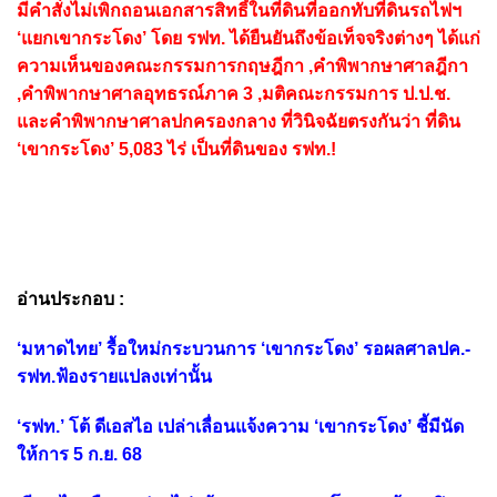
มีคำสั่งไม่เพิกถอนเอกสารสิทธิ์ในที่ดินที่ออกทับที่ดินรถไฟฯ
‘แยกเขากระโดง’ โดย รฟท. ได้ยืนยันถึงข้อเท็จจริงต่างๆ ได้แก่
ความเห็นของคณะกรรมการกฤษฎีกา ,คำพิพากษาศาลฎีกา
,คำพิพากษาศาลอุทธรณ์ภาค 3 ,มติคณะกรรมการ ป.ป.ช.
และคําพิพากษาศาลปกครองกลาง ที่วินิจฉัยตรงกันว่า ที่ดิน
‘เขากระโดง’ 5,083 ไร่ เป็นที่ดินของ รฟท.!
อ่านประกอบ :
‘มหาดไทย’ รื้อใหม่กระบวนการ ‘เขากระโดง’ รอผลศาลปค.-
รฟท.ฟ้องรายแปลงเท่านั้น
‘รฟท.’ โต้ ดีเอสไอ เปล่าเลื่อนแจ้งความ ‘เขากระโดง’ ชี้มีนัด
ให้การ 5 ก.ย. 68