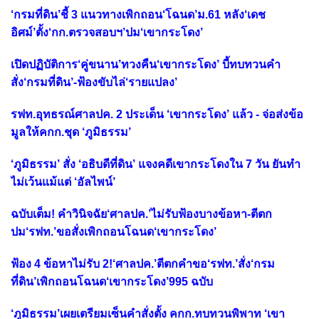
‘กรมที่ดิน’ชี้ 3 แนวทางเพิกถอน‘โฉนด’ม.61 หลัง‘เดช
อิศม์’ตั้ง‘กก.ตรวจสอบฯ’ปม‘เขากระโดง’
เปิดปฏิบัติการ‘คู่ขนาน’ทวงคืน‘เขากระโดง’ บี้ทบทวนคำ
สั่ง‘กรมที่ดิน’-ฟ้องขับไล่‘รายแปลง’
รฟท.อุทธรณ์ศาลปค. 2 ประเด็น ‘เขากระโดง’ แล้ว - จ่อส่งข้อ
มูลให้คกก.ชุด ‘ภูมิธรรม’
‘ภูมิธรรม’ สั่ง ‘อธิบดีที่ดิน’ แจงคดีเขากระโดงใน 7 วัน ยันทำ
ไม่เว้นแม้แต่ ‘อัลไพน์’
ฉบับเต็ม! คำวินิจฉัย‘ศาลปค.’ไม่รับฟ้องบางข้อหา-ตีตก
ปม‘รฟท.’ขอสั่งเพิกถอนโฉนด‘เขากระโดง’
ฟ้อง 4 ข้อหาไม่รับ 2!‘ศาลปค.’ตีตกคำขอ‘รฟท.’สั่ง‘กรม
ที่ดิน’เพิกถอนโฉนด‘เขากระโดง’995 ฉบับ
‘ภูมิธรรม’เผยเตรียมเซ็นคำสั่งตั้ง คกก.ทบทวนพิพาท ‘เขา