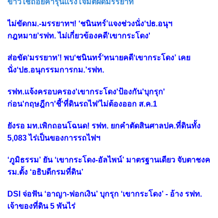
ข่าวใช้ถ้อยคำรุนเเรงโจมตีผิดมรรยาท
ไม่ขัดกม.-มรรยาทฯ! ‘ชนินทร์’แจงช่วงนั่ง‘ปธ.อนุฯ
กฎหมาย’รฟท. ไม่เกี่ยวข้องคดี'เขากระโดง'
ส่อขัด‘มรรยาท’! พบ‘ชนินทร์’ทนายคดี‘เขากระโดง’ เคย
นั่ง‘ปธ.อนุกรรมการกม.’รฟท.
รฟท.แจ้งครอบครอง'เขากระโดง'ป้องกัน'บุกรุก'
ก่อน'กฤษฎีกา'ชี้'ที่ดินรถไฟ'ไม่ต้องออก ส.ค.1
ยังรอ มท.เพิกถอนโฉนด! รฟท. ยกคำตัดสินศาลปค.ที่ดินทั้ง
5,083 ไร่เป็นของการรถไฟฯ
‘ภูมิธรรม’ ยัน ‘เขากระโดง-อัลไพน์’ มาตรฐานเดียว จับตาชงค
รม.ตั้ง ‘อธิบดีกรมที่ดิน’
DSI จ่อฟัน ‘อาญา-ฟอกเงิน’ บุกรุก ‘เขากระโดง’ - อ้าง รฟท.
เจ้าของที่ดิน 5 พันไร่