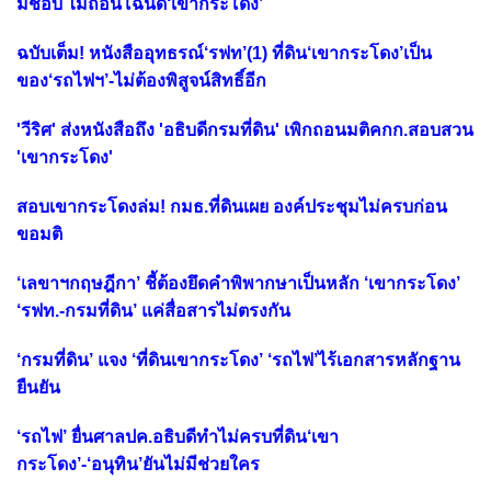
มิชอบ ไม่ถอนโฉนด‘เขากระโดง’
ฉบับเต็ม! หนังสืออุทธรณ์‘รฟท’(1) ที่ดิน‘เขากระโดง’เป็น
ของ‘รถไฟฯ’-ไม่ต้องพิสูจน์สิทธิ์อีก
'วีริศ' ส่งหนังสือถึง 'อธิบดีกรมที่ดิน' เพิกถอนมติคกก.สอบสวน
'เขากระโดง'
สอบเขากระโดงล่ม! กมธ.ที่ดินเผย องค์ประชุม​ไม่ครบก่อน
ขอมติ
‘เลขาฯกฤษฎีกา’ ชี้ต้องยึดคำพิพากษาเป็นหลัก ‘เขากระโดง’
‘รฟท.-กรมที่ดิน’ แค่สื่อสารไม่ตรงกัน
‘กรมที่ดิน’ แจง ‘ที่ดินเขากระโดง’ ‘รถไฟ’ไร้เอกสารหลักฐาน
ยืนยัน
‘รถไฟ’ ยื่นศาลปค.อธิบดีทำไม่ครบที่ดิน‘เขา
กระโดง’-‘อนุทิน’ยันไม่มีช่วยใคร