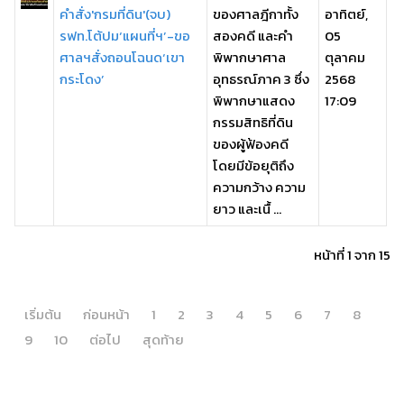
คำสั่ง'กรมที่ดิน'(จบ)
ของศาลฎีกาทั้ง
อาทิตย์,
รฟท.โต้ปม‘แผนที่ฯ’-ขอ
สองคดี และคำ
05
ศาลฯสั่งถอนโฉนด‘เขา
พิพากษาศาล
ตุลาคม
กระโดง’
อุทธรณ์ภาค 3 ซึ่ง
2568
พิพากษาแสดง
17:09
กรรมสิทธิที่ดิน
ของผู้ฟ้องคดี
โดยมีข้อยุติถึง
ความกว้าง ความ
ยาว และเนื้ ...
หน้าที่ 1 จาก 15
เริ่มต้น
ก่อนหน้า
1
2
3
4
5
6
7
8
9
10
ต่อไป
สุดท้าย