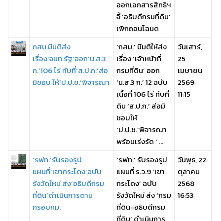
ออกเอกสารสิทธิฯ
จี้ ‘อธิบดีกรมที่ดิน’
เพิกถอนโฉนด
กสม.มีมติส่ง
‘กสม.’ มีมติให้ส่ง
วันเสาร์,
เรื่อง‘จนท.รัฐ’ออก‘น.ส.3
เรื่อง ‘เจ้าหน้าที่
25
ก.’106 ไร่ ทับที่‘ส.ป.ก.’ส่อ
กรมที่ดิน’ ออก
เมษายน
มิชอบ ให้‘ป.ป.ช.’พิจารณา
‘น.ส.3 ก.’ 12 ฉบับ
2569
เนื้อที่ 106 ไร่ ทับที่
11:15
ดิน ‘ส.ป.ก.’ ส่อมิ
ชอบให้
‘ป.ป.ช.’พิจารณา
พร้อมเร่งรัด ‘ ...
‘รฟท.’รับรองรูป
‘รฟท.’ รับรองรูป
วันพุธ, 22
แผนที่‘เขากระโดง’ฉบับ
แผนที่ ร.ว.9 ‘เขา
ตุลาคม
รังวัดใหม่ ส่ง‘อธิบดีกรม
กระโดง’ ฉบับ
2568
ที่ดิน’ดำเนินการตาม
รังวัดใหม่ ส่ง ‘กรม
16:53
กรอบกม.
ที่ดิน-อธิบดีกรม
ที่ดิน’ ดำเนินการ