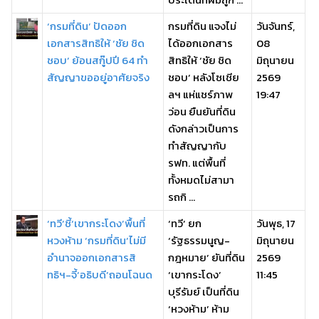
‘กรมที่ดิน’ ปัดออก
กรมที่ดิน แจงไม่
วันจันทร์,
เอกสารสิทธิให้ ‘ชัย ชิด
ได้ออกเอกสาร
08
ชอบ’ ย้อนสกู๊ปปี 64 ทำ
สิทธิให้ ‘ชัย ชิด
มิถุนายน
สัญญาขออยู่อาศัยจริง
ชอบ’ หลังโซเชีย
2569
ลฯ แห่แชร์ภาพ
19:47
ว่อน ยืนยันที่ดิน
ดังกล่าวเป็นการ
ทำสัญญากับ
รฟท. แต่พื้นที่
ทั้งหมดไม่สามา
รถกิ ...
‘ทวี’ชี้‘เขากระโดง’พื้นที่
‘ทวี’ ยก
วันพุธ, 17
หวงห้าม ‘กรมที่ดิน’ไม่มี
‘รัฐธรรมนูญ-
มิถุนายน
อำนาจออกเอกสารสิ
กฎหมาย’ ยันที่ดิน
2569
ทธิฯ-จี้‘อธิบดี’ถอนโฉนด
‘เขากระโดง’
11:45
บุรีรัมย์ เป็นที่ดิน
‘หวงห้าม’ ห้าม