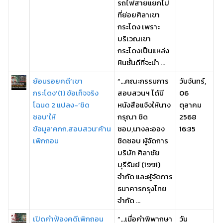
รถไฟสายแยกไป
ที่ย่อยศิลาเขา
กระโดง เพราะ
บริเวณเขา
กระโดงเป็นแหล่ง
หินชั้นดีที่จะนํา ...
ย้อนรอยคดี‘เขา
“…คณะกรรมการ
วันจันทร์,
กระโดง’(1) ข้อเท็จจริง
สอบสวนฯ ได้มี
06
โฉนด 2 แปลง-‘ชิด
หนังสือแจ้งให้นาง
ตุลาคม
ชอบ’ให้
กรุณา ชิด
2568
ข้อมูล‘คกก.สอบสวน’ค้าน
ชอบ,นางละออง
16:35
เพิกถอน
ชิดชอบ ผู้จัดการ
บริษัท ศิลาชัย
บุรีรัมย์ (1991)
จำกัด และผู้จัดการ
ธนาคารกรุงไทย
จำกัด ...
เปิดคำฟ้องคดีเพิกถอน
“…เมื่อคำพิพากษา
วัน