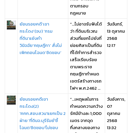
ตามกรอบ
กฎหมาย
ย้อนรอยคดี‘เขา
“…ไม่อาจรับฟังได้
วันจันทร์,
กระโดง’(จบ) ‘กรม
ว่า ที่ดินบริเวณ
13 ตุลาคม
ที่ดิน’แย้งคำ
ส่วนที่แยกไปยังที่
2568
วินิจฉัย‘กฤษฎีกา’ สั่งไม่
ย่อยศิลาเป็นที่ดิน
12:17
เพิกถอนโฉนด‘ชิดชอบ’
ที่ได้ทำการสํารวจ
เสร็จเรียบร้อย
ตามพระราช
กฤษฎีกากำหนด
เขตร์สร้างทางรถ
ไฟฯ พ.ศ.2462 ...
ย้อนรอยคดีเขา
“…เหตุผลในการ
วันอังคาร,
กระโดง(2)
กำหนดความกว้าง
07
'คกก.สอบสวน'แยกเป็น 2
รัศมีข้างละ 1,000
ตุลาคม
ฝ่าย 'ที่ดินจ.บุรีรัมย์'ชี้
เมตร จากจุด
2568
โฉนด'ชิดชอบ'ไม่ชอบ
กึ่งกลางของทาง
13:32