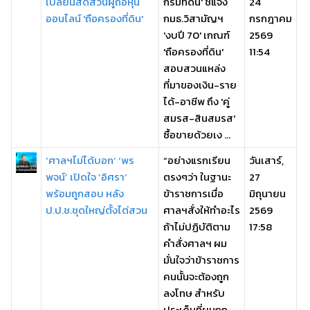
เปลี่ยนสัดส่วนผู้ถือหุ้น
กรมที่ดิน' ชี้แจง
24
ออนไลน์ 'ถือครองที่ดิน'
กมธ.วิสามัญฯ
กรกฎาคม
'งบปี 70' เกณฑ์
2569
'ถือครองที่ดิน'
11:54
สอบสวนแหล่ง
ที่มาของเงิน-ราย
ได้-อาชีพ ถึง 'คู่
สมรส-สินสมรส'
ซื้อขายด้วยเง ...
‘ศาลฯไม่ได้บอก’ ‘พร
“อย่างแรกเรียน
วันเสาร์,
พจน์’ เปิดใจ ’อิศรา’
ตรงๆว่า ในฐานะ
27
พร้อมถูกสอบ หลัง
ข้าราชการเมื่อ
มิถุนายน
ป.ป.ช.ชุดใหญ่ตั้งไต่สวน
ศาลฯสั่งให้ทำอะไร
2569
ถ้าไม่ปฏิบัติตาม
17:58
คำสั่งศาลฯ ผม
มั่นใจว่าข้าราชการ
คนนั้นจะต้องถูก
ลงโทษ สำหรับ
ประเด็นที่ผมถูก ...