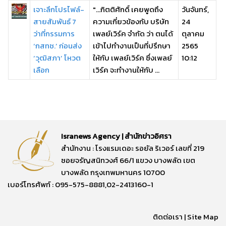
เจาะลึกโปรไฟล์-
"...กิตติศักดิ์ เคยพูดถึง
วันจันทร์,
สายสัมพันธ์ 7
ความเกี่ยวข้องกับ บริษัท
24
ว่าที่กรรมการ
เพลย์เวิร์ค จำกัด ว่า ตนได้
ตุลาคม
‘กสทช.’ ก่อนส่ง
เข้าไปทำงานเป็นที่ปรึกษา
2565
‘วุฒิสภา’ โหวต
ให้กับ เพลย์เวิร์ค ซึ่งเพลย์
10:12
เลือก
เวิร์ค จะทำงานให้กับ ...
Isranews Agency | สำนักข่าวอิศรา
สำนักงาน : โรงแรมเดอะ รอยัล ริเวอร์ เลขที่ 219
ซอยจรัญสนิทวงศ์ 66/1 แขวง บางพลัด เขต
บางพลัด กรุงเทพมหานคร 10700
เบอร์โทรศัพท์ : 095-575-8881,02-2413160-1
ติดต่อเรา
|
Site Map