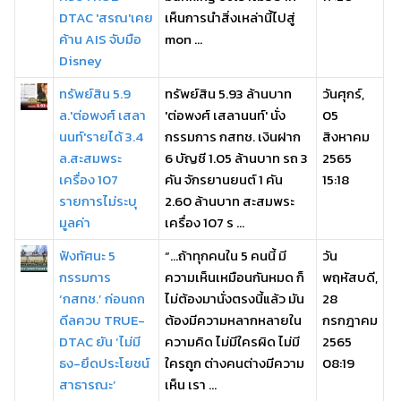
DTAC 'สรณ'เคย
เห็นการนำสิ่งเหล่านี้ไปสู่
ค้าน AIS จับมือ
mon ...
Disney
ทรัพย์สิน 5.9
ทรัพย์สิน 5.93 ล้านบาท
วันศุกร์,
ล.'ต่อพงศ์ เสลา
'ต่อพงศ์ เสลานนท์' นั่ง
05
นนท์'รายได้ 3.4
กรรมการ กสทช. เงินฝาก
สิงหาคม
ล.สะสมพระ
6 บัญชี 1.05 ล้านบาท รถ 3
2565
เครื่อง 107
คัน จักรยานยนต์ 1 คัน
15:18
รายการไม่ระบุ
2.60 ล้านบาท สะสมพระ
มูลค่า
เครื่อง 107 ร ...
ฟังทัศนะ 5
“…ถ้าทุกคนใน 5 คนนี้ มี
วัน
กรรมการ
ความเห็นเหมือนกันหมด ก็
พฤหัสบดี,
‘กสทช.’ ก่อนถก
ไม่ต้องมานั่งตรงนี้แล้ว มัน
28
ดีลควบ TRUE-
ต้องมีความหลากหลายใน
กรกฎาคม
DTAC ยัน ‘ไม่มี
ความคิด ไม่มีใครผิด ไม่มี
2565
ธง-ยึดประโยชน์
ใครถูก ต่างคนต่างมีความ
08:19
สาธารณะ’
เห็น เรา ...