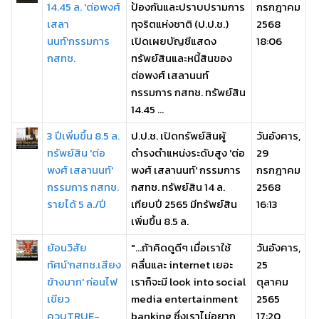
14.45 ล. 'ต่อพงศ์
ป้องกันและปราบปรามการ
กรกฎาคม
เสลา
ทุจริตแห่งชาติ (ป.ป.ช.)
2568
นนท์'กรรมการ
เปิดเผยบัญชีแสดง
18:06
กสทช.
ทรัพย์สินและหนี้สินของ
ต่อพงศ์ เสลานนท์
กรรมการ กสทช. ทรัพย์สิน
14.45 ...
3 ปีเพิ่มขึ้น 8.5 ล.
ป.ป.ช. เปิดทรัพย์สินผู้
วันอังคาร,
ทรัพย์สิน 'ต่อ
ดำรงตำแหน่งระดับสูง 'ต่อ
29
พงศ์ เสลานนท์'
พงศ์ เสลานนท์' กรรมการ
กรกฎาคม
กรรมการ กสทช.
กสทช. ทรัพย์สิน 14 ล.
2568
รายได้ 5 ล./ปี
เทียบปี 2565 มีทรัพย์สิน
16:13
เพิ่มขึ้น 8.5 ล.
ย้อนวิสัย
"...ถ้าคิดดูดีๆ เมื่อเราใช้
วันอังคาร,
ทัศน์'กสทช.เสียง
คลื่นและ internet เยอะ
25
ข้างมาก' ก่อนไฟ
เราก็จะมี look into social
ตุลาคม
เขียว
media entertainment
2565
ควบTRUE-
banking ซึ่งเราไม่อยาก
17:20