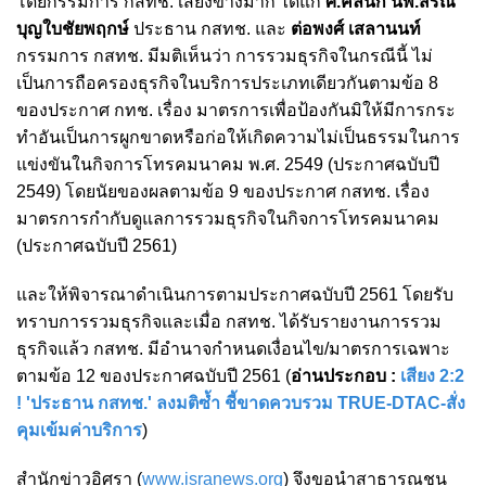
โดยกรรมการ กสทช. เสียงข้างมาก ได้แก่
ศ.คลินิก นพ.สรณ
บุญใบชัยพฤกษ์
ประธาน กสทช. และ
ต่อพงศ์ เสลานนท์
กรรมการ กสทช. มีมติเห็นว่า
การรวมธุรกิจในกรณีนี้ ไม่
เป็นการถือครองธุรกิจในบริการประเภทเดียวกันตามข้อ 8
ของประกาศ กทช. เรื่อง มาตรการเพื่อป้องกันมิให้มีการกระ
ทำอันเป็นการผูกขาดหรือก่อให้เกิดความไม่เป็นธรรมในการ
แข่งขันในกิจการโทรคมนาคม พ.ศ. 2549 (ประกาศฉบับปี
2549) โดยนัยของผลตามข้อ 9 ของประกาศ กสทช. เรื่อง
มาตรการกำกับดูแลการรวมธุรกิจในกิจการโทรคมนาคม
(ประกาศฉบับปี 2561)
และให้พิจารณาดำเนินการตามประกาศฉบับปี 2561 โดยรับ
ทราบการรวมธุรกิจและเมื่อ กสทช. ได้รับรายงานการรวม
ธุรกิจแล้ว กสทช. มีอำนาจกำหนดเงื่อนไข/มาตรการเฉพาะ
ตามข้อ 12 ของประกาศฉบับปี 2561 (
อ่านประกอบ :
เสียง 2:2
! 'ประธาน กสทช.' ลงมติซ้ำ ชี้ขาดควบรวม TRUE-DTAC-สั่ง
คุมเข้มค่าบริการ
)
สำนักข่าวอิศรา (
www.isranews.org
) จึงขอนำสาธารณชน