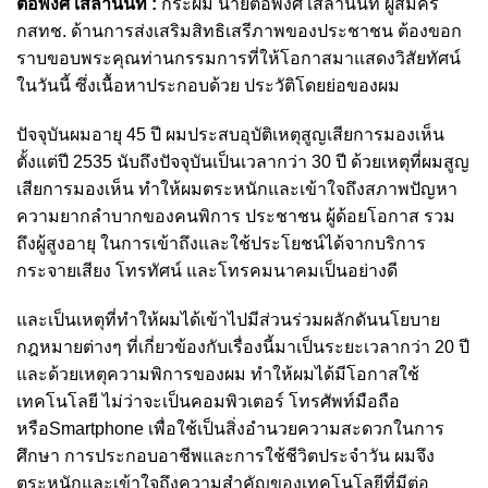
ต่อพงศ์ เสลานนท์ :
กระผม นายต่อพงศ์ เสลานนท์ ผู้สมัคร
กสทช. ด้านการส่งเสริมสิทธิเสรีภาพของประชาชน ต้องขอก
ราบขอบพระคุณท่านกรรมการที่ให้โอกาสมาแสดงวิสัยทัศน์
ในวันนี้ ซึ่งเนื้อหาประกอบด้วย ประวัติโดยย่อของผม
ปัจจุบันผมอายุ 45 ปี ผมประสบอุบัติเหตุสูญเสียการมองเห็น
ตั้งแต่ปี 2535 นับถึงปัจจุบันเป็นเวลากว่า 30 ปี ด้วยเหตุที่ผมสูญ
เสียการมองเห็น ทำให้ผมตระหนักและเข้าใจถึงสภาพปัญหา
ความยากลำบากของคนพิการ ประชาชน ผู้ด้อยโอกาส รวม
ถึงผู้สูงอายุ ในการเข้าถึงและใช้ประโยชน์ได้จากบริการ
กระจายเสียง โทรทัศน์ และโทรคมนาคมเป็นอย่างดี
และเป็นเหตุที่ทำให้ผมได้เข้าไปมีส่วนร่วมผลักดันนโยบาย
กฎหมายต่างๆ ที่เกี่ยวข้องกับเรื่องนี้มาเป็นระยะเวลากว่า 20 ปี
และด้วยเหตุความพิการของผม ทำให้ผมได้มีโอกาสใช้
เทคโนโลยี ไม่ว่าจะเป็นคอมพิวเตอร์ โทรศัพท์มือถือ
หรือSmartphone เพื่อใช้เป็นสิ่งอำนวยความสะดวกในการ
ศึกษา การประกอบอาชีพและการใช้ชีวิตประจำวัน ผมจึง
ตระหนักและเข้าใจถึงความสำคัญของเทคโนโลยีที่มีต่อ