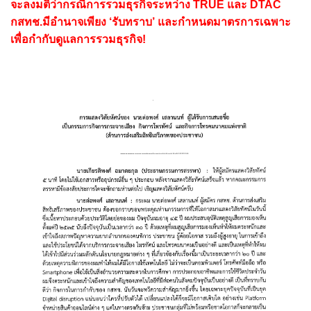
จะลงมติว่ากรณีการรวมธุรกิจระหว่าง TRUE และ DTAC
กสทช.มีอำนาจเพียง ‘รับทราบ’ และกำหนดมาตรการเฉพาะ
เพื่อกำกับดูแลการรวมธุรกิจ!