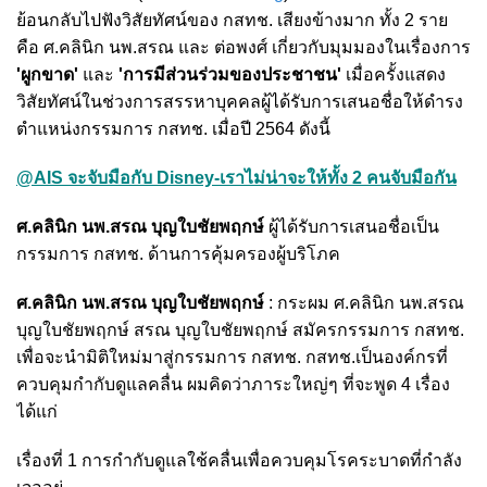
ย้อนกลับไปฟังวิสัยทัศน์ของ กสทช. เสียงข้างมาก ทั้ง 2 ราย
คือ ศ.คลินิก นพ.สรณ และ ต่อพงศ์ เกี่ยวกับมุมมองในเรื่องการ
'ผูกขาด'
และ
'การมีส่วนร่วมของประชาชน'
เมื่อครั้งแสดง
วิสัยทัศน์ในช่วงการสรรหาบุคคลผู้ได้รับการเสนอชื่อให้ดำรง
ตำแหน่งกรรมการ กสทช. เมื่อปี 2564 ดังนี้
@AIS จะจับมือกับ Disney-เราไม่น่าจะให้ทั้ง 2 คนจับมือกัน
ศ.คลินิก นพ.สรณ บุญใบชัยพฤกษ์
ผู้ได้รับการเสนอชื่อเป็น
กรรมการ กสทช. ด้านการคุ้มครองผู้บริโภค
ศ.คลินิก นพ.สรณ บุญใบชัยพฤกษ์
: กระผม ศ.คลินิก นพ.สรณ
บุญใบชัยพฤกษ์ สรณ บุญใบชัยพฤกษ์ สมัครกรรมการ กสทช.
เพื่อจะนำมิติใหม่มาสู่กรรมการ กสทช. กสทช.เป็นองค์กรที่
ควบคุมกำกับดูแลคลื่น ผมคิดว่าภาระใหญ่ๆ ที่จะพูด 4 เรื่อง
ได้แก่
เรื่องที่ 1 การกำกับดูแลใช้คลื่นเพื่อควบคุมโรคระบาดที่กำลัง