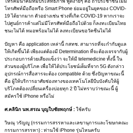
โทรคมนาคมที่มีประสิทธิภาพ พูดง่ายๆ คือ ถ้าประชาชนไม่มี
โทรศัพท์มือถือหรือ Smart Phone ย่อมอยู่ในยุคของ COVID-
19 ได้ยากมาก ตัวอย่างเช่น ช่วงที่เกิด COVID-19 หากเราจะ
ไปศูนย์การค้าแต่ไม่มีโทรศัพท์มือถือไปด้วย ก็ลงทะเบียนไทย
ชนะไม่ได้ หมอพร้อมไม่ได้ ลงทะเบียนขอวัคซีนไม่ได้
ปัญหา คือ application เหล่านี้ กสทช. สามารถที่จะกำกับดูแล
ให้เกิดขึ้นได้ เพียงแต่ต้องมี Determination ที่จะต้องเจรจากับผู้
ประกอบการด้วยเสียงแข็งว่า จะให้มี telemedicine ทั้งนี้ ใน
ส่วนของผู้บริโภค เพื่อให้ได้ประโยชน์เต็มที่จาก 5G ดังกล่าว
อุปกรณ์การสื่อสารจะต้อง compatible ด้วย ซึ่งปัญหาขณะนี้
คือ ผู้ให้บริการอาศัยช่องทางของเทคโนโลยีบีบบังคับให้ผู้
บริโภคต้องเปลี่ยนเครื่องบ่อยทุก 2 ปี ไม่ทราบว่าขณะนี้ ผู้
สมัครใช้ iPhone หรือไม่
ศ.คลินิก นพ.สรณ บุญใบชัยพฤกษ์ :
ใช้ครับ
วิษณุ วรัญญู (กรรมการสรรหาและเลขานุการและโฆษกคณะ
กรรมการสรรหา) : ท่านใช้ iPhone รุ่นไหนครับ