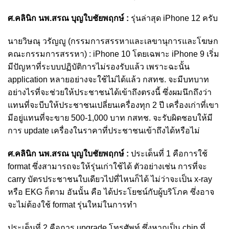
ศ.คลินิก นพ.สรณ บุญใบชัยพฤกษ์ :
รุ่นล่าสุด iPhone 12 ครับ
นายวิษณุ วรัญญู (กรรมการสรรหาและเลขานุการและโฆษก
คณะกรรมการสรรหา) : iPhone 10 โดยเฉพาะ iPhone 9 เริ่ม
มีปัญหาที่ระบบปฏิบัติการไม่รองรับแล้ว เพราะฉะนั้น
application หลายอย่างจะใช้ไม่ได้แล้ว กสทช. จะมีบทบาท
อย่างไรที่จะช่วยให้ประชาชนได้เข้าถึงตรงนี้
ซึ่งผมนึกถึงว่า
แทนที่จะบีบให้ประชาชนเปลี่ยนเครื่องทุก 2 ปี เครื่องเก่าที่เขา
มีอยู่แทนที่จะขาย 500-1,000 บาท กสทช. จะรับผิดชอบให้มี
การ update เครื่องในราคาที่ประชาชนเข้าถึงได้หรือไม่
ศ.คลินิก นพ.สรณ บุญใบชัยพฤกษ์ :
ประเด็นที่ 1 คือการใช้
format ซึ่งสามารถจะให้รุ่นเก่าใช้ได้ ตัวอย่างเช่น การที่จะ
carry บัตรประชาชนใบเดียวไปที่ไหนก็ได้ ไม่ว่าจะเป็น x-ray
หรือ EKG ก็ตาม อันนั้น คือ ได้ประโยชน์กับผู้บริโภค ซึ่งอาจ
จะไม่ต้องใช้ format รุ่นใหม่ในการทำ
ประเด็นที่ 2 คือการ upgrade โทรศัพท์ ซึ่งหากเป็น chip ที่