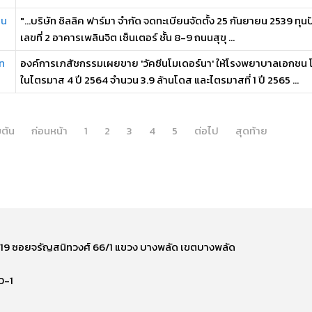
ทน
"...บริษัท ซิลลิค ฟาร์มา จำกัด จดทะเบียนจัดตั้ง 25 กันยายน 2539 ทุน
เลขที่ 2 อาคารเพลินจิต เซ็นเตอร์ ชั้น 8-9 ถนนสุขุ ...
าท
องค์การเภสัชกรรมเผยขาย 'วัคซีนโมเดอร์นา' ให้โรงพยาบาลเอกชน 
ในไตรมาส 4 ปี 2564 จำนวน 3.9 ล้านโดส และไตรมาสที่ 1 ปี 2565 ...
่มต้น
ก่อนหน้า
1
2
3
4
5
ต่อไป
สุดท้าย
ี่ 219 ซอยจรัญสนิทวงศ์ 66/1 แขวง บางพลัด เขตบางพลัด
0-1