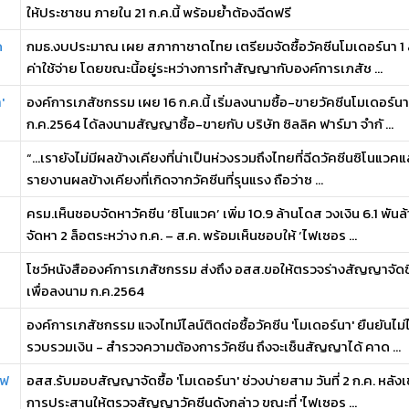
ให้ประชาชน ภายใน 21 ก.ค.นี้ พร้อมย้ำต้องฉีดฟรี
ด
กมธ.งบประมาณ เผย สภากาชาดไทย เตรียมจัดซื้อวัคซีนโมเดอร์นา 1 ล้
ค่าใช้จ่าย โดยขณะนี้อยู่ระหว่างการทำสัญญากับองค์การเภสัช ...
'
องค์การเภสัชกรรม เผย 16 ก.ค.นี้ เริ่มลงนามซื้อ-ขายวัคซีนโมเดอ
ก.ค.2564 ได้ลงนามสัญญาซื้อ-ขายกับ บริษัท ซิลลิค ฟาร์มา จำกั ...
“...เรายังไม่มีผลข้างเคียงที่น่าเป็นห่วงรวมถึงไทยที่ฉีดวัคซีนซิโนแวคแ
รายงานผลข้างเคียงที่เกิดจากวัคซีนที่รุนแรง ถือว่าซ ...
ครม.เห็นชอบจัดหาวัคซีน ‘ซิโนแวค’ เพิ่ม 10.9 ล้านโดส วงเงิน 6.1
จัดหา 2 ล็อตระหว่าง ก.ค. – ส.ค. พร้อมเห็นชอบให้ ‘ไฟเซอร ...
โชว์หนังสือองค์การเภสัชกรรม ส่งถึง อสส.ขอให้ตรวจร่างสัญญาจัดซื้
เพื่อลงนาม ก.ค.2564
องค์การเภสัชกรรม แจงไทม์ไลน์ติดต่อซื้อวัคซีน 'โมเดอร์นา' ยืนยันไม่
รวบรวมเงิน - สำรวจความต้องการวัคซีน ถึงจะเซ็นสัญญาได้ คาด ...
ไฟ
อสส.รับมอบสัญญาจัดซื้อ 'โมเดอร์นา' ช่วงบ่ายสาม วันที่ 2 ก.ค. หลังเช
การประสานให้ตรวจสัญญาวัคซีนดังกล่าว ขณะที่ 'ไฟเซอร ...