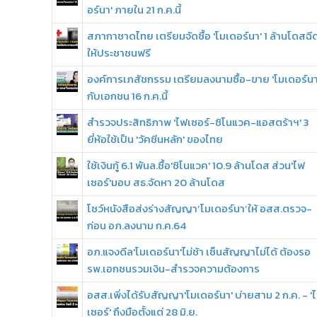
อร์นา' ภายใน 21 ก.ค.นี้
สภากาชาดไทย เตรียมจัดซื้อ 'โมเดอร์นา' 1 ล้านโดสฉี
ให้ประชาชนฟรี
องค์การเภสัชกรรม เตรียมลงนามซื้อ-ขาย 'โมเดอร์นา
กับเอกชน 16 ก.ค.นี้
สำรวจประสิทธิภาพ 'ไฟเซอร์-ซิโนแวค-แอสตร้าฯ' 3
ยี่ห้อใช้เป็น 'วัคซีนหลัก' ของไทย
ใช้เงินกู้ 6.1 พันล.ซื้อ'ซิโนแวค' 10.9 ล้านโดส ส่วน'ไฟ
เซอร์'มอบ สธ.จัดหา 20 ล้านโดส
โชว์หนังสือส่งร่างสัญญา’โมเดอร์นา’ให้ อสส.ตรวจ-
ก่อน อภ.ลงนาม ก.ค.64
อภ.แจงดีล'โมเดอร์นา'ไม่ช้า เซ็นสัญญาไม่ได้ ต้องรอ
รพ.เอกชนรวมเงิน-สำรวจความต้องการ
อสส.เพิ่งได้รับสัญญา'โมเดอร์นา' บ่ายสาม 2 ก.ค. - '
เซอร์' ถึงมือตั้งแต่ 28 มิ.ย.