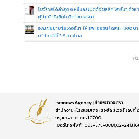
โชว์รายได้ล่าสุด 6 หมื่นล.! เปิดตัว ซิลลิค ฟาร์มา ตัวแ
ผู้นำเข้าวัคซีนโควิดโมเดอร์นา
อภ.เผยขาย'โมเดอร์นา' ให้ รพ.เอกชน โดสละ 1,100 บ
เข้าไทยปีนี้ 3.9 ล้านโดส
เริ
Isranews Agency | สำนักข่าวอิศรา
สำนักงาน : โรงแรมเดอะ รอยัล ริเวอร์ เลขท
กรุงเทพมหานคร 10700
เบอร์โทรศัพท์ : 095-575-8881,02-241316