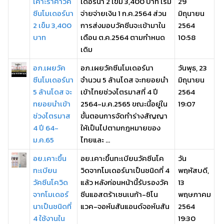
เคาะราคาวัค
เดอร์นา 2 เข็ม 3,400 บาท เริ่ม
29
ซีนโมเดอร์นา
จ่ายจ่ายเงิน 1 ก.ค.2564 ส่วน
มิถุนายน
2 เข็ม 3,400
การส่งมอบวัคซีนจะเข้ามาใน
2564
บาท
เดือน ต.ค.2564 ตามกำหนด
10:58
เดิม
อภ.เผยวัค
อภ.เผยวัคซีนโมเดอร์นา
วันพุธ, 23
ซีนโมเดอร์นา
จำนวน 5 ล้านโดส จะทยอยนำ
มิถุนายน
5 ล้านโดส จะ
เข้าไทยช่วงไตรมาสที่ 4 ปี
2564
ทยอยนำเข้า
2564-ม.ค.2565 ขณะนี้อยู่ใน
19:07
ช่วงไตรมาส
ขั้นตอนการจัดทำร่างสัญญา
4 ปี 64-
ให้เป็นไปตามกฎหมายของ
ม.ค.65
ไทยและ ...
อย.เคาะขึ้น
อย.เคาะขึ้นทะเบียนวัคซีนโค
วัน
ทะเบียน
วิดจากโมเดอร์นาเป็นชนิดที่ 4
พฤหัสบดี,
วัคซีนโควิด
แล้ว หลังก่อนหน้านี้รับรองวัค
13
จากโมเดอร์
ซีนแอสตร้าเซนเนก้า-ซิโน
พฤษภาคม
นาเป็นชนิดที่
แวค-จอห์นสันแอนด์จอห์นสัน
2564
4 ใช้งานใน
19:30