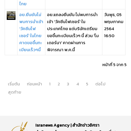
ไทย
อย.ยืนยันไม่
อย.แถลงยืนยัน ไม่พบการนำ
วันพุธ, 05
พบการนำเข้า
เข้า 'วัคซีนไฟเซอร์' ใน
พฤษภาคม
'วัคซีนไฟ
ประเทศไทย แต่บริษัทเตรียม
2564
เซอร์' ในไทย
ขอขึ้นทะเบียนเร็วๆ นี้ ส่วน 'โม
16:50
คาดขอขึ้นทะ
เดอร์นา' คาดผ่านการ
เบียนเร็วๆนี้
พิจารณา พ.ค.นี้
หน้าที่ 5 จาก 5
เริ่มต้น
ก่อนหน้า
1
2
3
4
5
ต่อไป
สุดท้าย
Isranews Agency | สำนักข่าวอิศรา