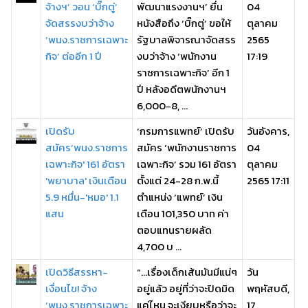
จ้างฯ’ วอน ‘บิ๊กตู่’
พัฒนาแรงงานฯ’ ยื่น
04
จัดสรรงบว่าจ้าง
หนังสือถึง ‘บิ๊กตู่’ ขอให้
ตุลาคม
‘พนง.ราชการเฉพาะ
รัฐบาลพิจารณาจัดสรร
2565
กิจ’ ต่ออีก 1 ปี
งบว่าจ้าง ‘พนักงาน
17:19
ราชการเฉพาะกิจ’ อีก 1
ปี หลังอดีตพนักงานฯ
6,000-8, ...
เปิดรับ
‘กรมการแพทย์’ เปิดรับ
วันอังคาร,
สมัคร‘พนง.ราชการ
สมัคร ‘พนักงานราชการ
04
เฉพาะกิจ' 161 อัตรา
เฉพาะกิจ’ รวม 161 อัตรา
ตุลาคม
'พยาบาล' เงินเดือน
ตั้งแต่ 24-28 ก.พ.นี้
2565 17:11
5.9 หมื่น-'หมอ' 1.1
ตำแหน่ง ‘แพทย์’ เงิน
แสน
เดือน 101,350 บาท ค่า
ตอบแทนรายผลัด
4,700 บ ...
เปิดวิธีสรรหา-
“…เรื่องเด็กเส้นมันมีแน่ๆ
วัน
เงื่อนไข! จ้าง
อยู่แล้ว อยู่ที่ว่าจะปิดมิด
พฤหัสบดี,
‘พนง.ราชการเฉพาะ
แค่ไหน จะเงียบหรือว่าจะ
17