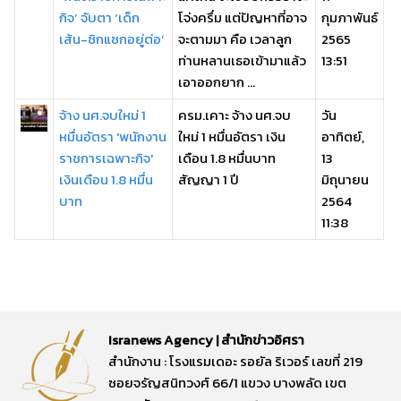
กิจ’ จับตา ‘เด็ก
โจ่งครึ่ม แต่ปัญหาที่อาจ
กุมภาพันธ์
เส้น-ซิกแซกอยู่ต่อ’
จะตามมา คือ เวลาลูก
2565
ท่านหลานเธอเข้ามาแล้ว
13:51
เอาออกยาก ...
จ้าง นศ.จบใหม่ 1
ครม.เคาะ จ้าง นศ.จบ
วัน
หมื่นอัตรา 'พนักงาน
ใหม่ 1 หมื่นอัตรา เงิน
อาทิตย์,
ราชการเฉพาะกิจ'
เดือน 1.8 หมื่นบาท
13
เงินเดือน 1.8 หมื่น
สัญญา 1 ปี
มิถุนายน
บาท
2564
11:38
Isranews Agency | สำนักข่าวอิศรา
สำนักงาน : โรงแรมเดอะ รอยัล ริเวอร์ เลขที่ 219
ซอยจรัญสนิทวงศ์ 66/1 แขวง บางพลัด เขต