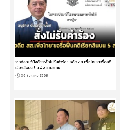
‘องค์คณะวินิจฉัยฯ’สั่งไม่รับคำร้อง‘อดีต สส.เพื่อไทย’ขอรื้อคดี
เรียกสินบน 5 ล.พิจารณาใหม่
06 สิงหาคม 2569