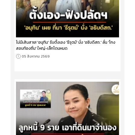
ไม่มีเส้นสาย! 'อนุทิน' รับตั้งเอง 'ธีรุตม์' นั่ง 'อธิบดีสถ.' ลั่น 'โกง
สอบท้องถิ่น' ใหญ่-เล็กโดนหมด
05 สิงหาคม 2569