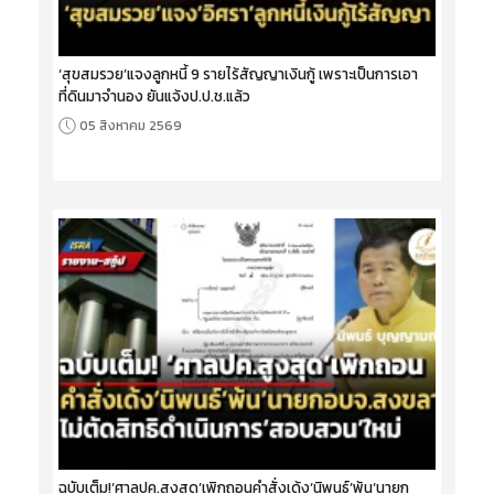
‘สุขสมรวย’แจงลูกหนี้ 9 รายไร้สัญญาเงินกู้ เพราะเป็นการเอา
ที่ดินมาจำนอง ยันแจ้งป.ป.ช.แล้ว
05 สิงหาคม 2569
ฉบับเต็ม!‘ศาลปค.สูงสุด’เพิกถอนคำสั่งเด้ง‘นิพนธ์’พ้น‘นายก