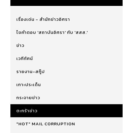
เรื่องเด่น - สำนักข่าวอิศรา
ไขคำตอบ 'สถาบันอิศรา' กับ 'สสส.'
ข่าว
เวทีทัศน์
รายงาน-สกู๊ป
เกาะประเด็น
กระจายข่าว
ตะกร้าข่าว
"HOT" MAIL CORRUPTION