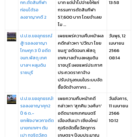
กก.ตัดสินกีฬา
บาท แต่นำไปจ่ายให้แก่
13:58
ก่อนได้รอ
กรรมการตัดสินกีฬา
ลงอาญาคดี 2
57,600 บาท โดยจำเลย
ไม ...
ป.ป.ช.ขออุทธรณ์
เผยแพร่ความคืบหน้าผล
วันพุธ, 12
สู้! รอลงอาญา
คดีกล่าวหา 'ปวีณา ไชย
เมษายน
โทษคุก 3 ปี อดีต
ชมภู' อดีตจนท.พัสดุ
2566
จนท.พัสดุ เทศ
เทศบาลตำบลหลุมดิน
08:14
บาลฯ หลุมดิน
ราชบุรี เผยแพร่ประกาศ
ราชบุรี
ประกวดราคาจ้าง
ปรับปรุงถนนในระบบจัด
ซื้อจัดจ้างภาคร ...
ป.ป.ช.ขออุทธรณ์!
เผยความคืบหน้าคดี
วันอังคาร,
รอลงอาญาคุก2
กล่าวหา 'สุภศิน วงศ์ษา'
11 เมษายน
ปี 6 ด.-
อดีตนายกเทศมนตรี
2566
ยกฟ้อง'พวก'อดีต
เมืองต้นเปา เชียงใหม่
10:12
นายกเทศฯ ต้น
ทุจริตจัดซื้อวัสดุการ
เปา ทุจริตวัสดุ
เกษตรฯ ปีงบประมาณ