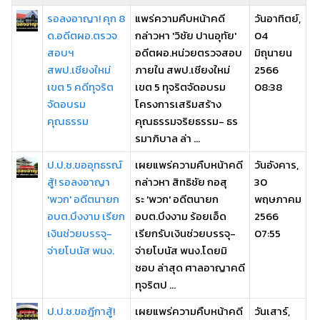
รอลงอาญา! คุก 8
แพร่ความคืบหน้าคดี
วันอาทิตย์,
ด.อดีตผอ.ตรวจ
กล่าวหา 'วิชัย ปานอุทัย'
04
สอบฯ
อดีตผอ.หน่วยตรวจสอบ
มิถุนายน
สพป.เชียงใหม่
ภายใน สพป.เชียงใหม่
2566
เขต 5 คดีทุจริต
เขต 5 ทุจริตจัดอบรม
08:38
จัดอบรม
โครงการเสริมสร้าง
คุณธรรม
คุณธรรมจริยธรรม- ธร
รมาภิบาล ล่า ...
ป.ป.ช.ขออุทธรณ์
เผยแพร่ความคืบหน้าคดี
วันอังคาร,
สู้! รอลงอาญา
กล่าวหา สิทธิชัย กอสุ
30
'พวก' อดีตนายก
ระ 'พวก' อดีตนายก
พฤษภาคม
อบต.บึงงาม เรียก
อบต.บึงงาม ร้อยเอ็ด
2566
เงินช่วยบรรจุ-
เรียกรับเงินช่วยบรรจุ-
07:55
จ่ายโบนัส พนง.
จ่ายโบนัส พนง.โดยมิ
ชอบ ล่าสุด ศาลอาญาคดี
ทุจริตป ...
ป.ป.ช.ขอฎีกาสู้!
เผยแพร่ความคืบหน้าคดี
วันเสาร์,