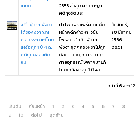
เกษตร
2555 ล่าสุด ศาลอาญา
คดีทุจริตประ ...
อดีตผู้ว่าฯ พังงา
ป.ป.ช. เผยแพร่ความคืบ
วันจันทร์,
ได้รอลงอาญา!
หน้าคดีกล่าวหา 'วิชัย
20 มีนาคม
ศ.อุทธรณ์ แก้โทษ
ไพรสงบ' อดีตผู้ว่าฯ
2566
เหลือคุก 1 ปี 4 ด.
พังงา ขุดคลองหราไม่ถูก
08:51
คดีขุดคลองผิด
ต้องตามกฎหมาย ล่าสุด
กม.
ศาลอุทธรณ์ พิพากษาแก้
โทษเหลือจำคุก 1 ปี 4 เ ...
หน้าที่ 6 จาก 12
เริ่มต้น
ก่อนหน้า
1
2
3
4
5
6
7
8
9
10
ต่อไป
สุดท้าย