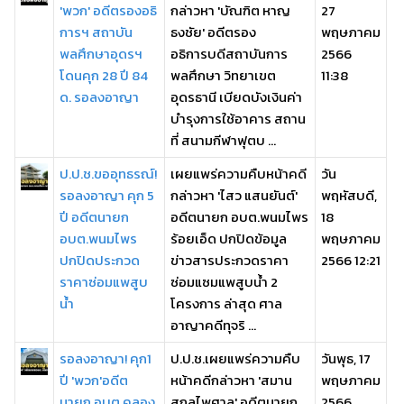
'พวก' อดีตรองอธิ
กล่าวหา 'บัณฑิต หาญ
27
การฯ สถาบัน
ธงชัย' อดีตรอง
พฤษภาคม
พลศึกษาอุดรฯ
อธิการบดีสถาบันการ
2566
โดนคุก 28 ปี 84
พลศึกษา วิทยาเขต
11:38
ด. รอลงอาญา
อุดรธานี เบียดบังเงินค่า
บำรุงการใช้อาคาร สถาน
ที่ สนามกีฬาฟุตบ ...
ป.ป.ช.ขออุทธรณ์!
เผยแพร่ความคืบหน้าคดี
วัน
รอลงอาญา คุก 5
กล่าวหา 'ไสว แสนยันต์'
พฤหัสบดี,
ปี อดีตนายก
อดีตนายก อบต.พนมไพร
18
อบต.พนมไพร
ร้อยเอ็ด ปกปิดข้อมูล
พฤษภาคม
ปกปิดประกวด
ข่าวสารประกวดราคา
2566 12:21
ราคาซ่อมแพสูบ
ซ่อมแซมแพสูบน้ำ 2
น้ำ
โครงการ ล่าสุด ศาล
อาญาคดีทุจริ ...
รอลงอาญา! คุก1
ป.ป.ช.เผยแพร่ความคืบ
วันพุธ, 17
ปี 'พวก'อดีต
หน้าคดีกล่าวหา 'สมาน
พฤษภาคม
นายก อบต.คลอง
สกุลไพศาล' อดีตนายก
2566