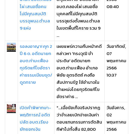
ไผ่ เสนอชื่อคน
อบต.คลองไผ่ เสนอชื่อ
08:40
ไม่มีคุณสมบัติ
บุคคลที่ไม่มีคุณสมบัติ
บรรจุพนง.ตำบล
บรรจุแต่งตั้งพนง.ตำบล
9 แห่ง
ในเขตพื้นที่โคราช รวม 9
...
รอลงอาญา! คุก 2
เผยแพร่ความคืบหน้าคดี
วันอาทิตย์,
ปี 6 ด. อดีตนายก
กล่าวหา 'ทรงวุฒิ ขำ
07
อบต.ท่ามะเฟือง
ประดิษ' อดีตนายก
พฤษภาคม
ทุจริตแก้ไขอัตรา
อบต.ท่ามะเฟือง อำเภอ
2566
ค่าธรรมเนียมขุด/
พิชัย อุตรดิตถ์ คงถือ
10:37
ดูดทราย
สัมปทานรัฐ ใช้อำนาจใน
ตำแหน่งโดยทุจริตแก้ไข
อัตราค่าธ ...
เปิดคำพิพากษา-
"...เมื่อข้อเท็จจริงปรากฏ
วันอังคาร,
พฤติการณ์ อดีต
ว่าจำเลยเบิกจ่ายเงินค่า
02
ปลัด อบต.เรียง
ตอบแทนกรรมการตัดสิน
พฤษภาคม
ยักยอกเงิน
กีฬาไปทั้งสิ้น 82,800
2566