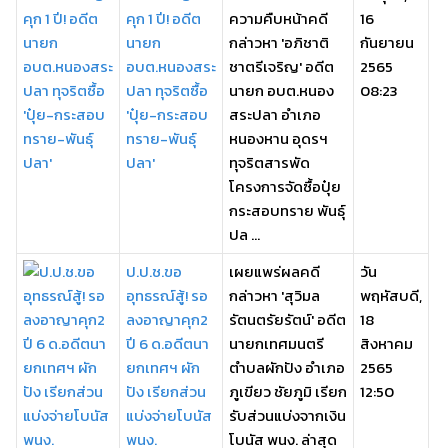
คุก 1 ปี! อดีต
ความคืบหน้าคดี
16
นายก
กล่าวหา 'อภิชาติ
กันยายน
อบต.หนองสระ
ชาตรีเจริญ' อดีต
2565
ปลา ทุจริตซื้อ
นายก อบต.หนอง
08:23
'ปุ๋ย-กระสอบ
สระปลา อำเภอ
ทราย-พันธุ์
หนองหาน อุดรฯ
ปลา'
ทุจริตสารพัด
โครงการจัดซื้อปุ๋ย
กระสอบทราย พันธุ์
ปล ...
ป.ป.ช.ขอ
เผยแพร่ผลคดี
วัน
อุทธรณ์สู้! รอ
กล่าวหา 'สุวิมล
พฤหัสบดี,
ลงอาญาคุก2
รัตนตรัยรัตน์' อดีต
18
ปี 6 ด.อดีตนา
นายกเทศมนตรี
สิงหาคม
ยกเทศฯ ผัก
ตำบลผักปัง อำเภอ
2565
ปัง เรียกส่วน
ภูเขียว ชัยภูมิ เรียก
12:50
แบ่งจ่ายโบนัส
รับส่วนแบ่งจากเงิน
พนง.
โบนัส พนง. ล่าสุด