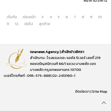
หน้าที่ 10 จาก 12
เริ่มต้น
ก่อนหน้า
3
4
5
6
7
8
9
10
11
12
ต่อไป
สุดท้าย
Isranews Agency | สำนักข่าวอิศรา
สำนักงาน : โรงแรมเดอะ รอยัล ริเวอร์ เลขที่ 219
ซอยจรัญสนิทวงศ์ 66/1 แขวง บางพลัด เขต
บางพลัด กรุงเทพมหานคร 10700
เบอร์โทรศัพท์ : 095-575-8881,02-2413160-1
ติดต่อเรา
|
Site Map