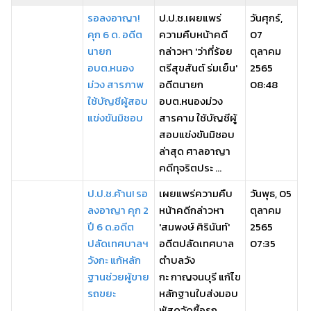
รอลงอาญา!
ป.ป.ช.เผยแพร่
วันศุกร์,
คุก 6 ด. อดีต
ความคืบหน้าคดี
07
นายก
กล่าวหา 'ว่าที่ร้อย
ตุลาคม
อบต.หนอง
ตรีสุขสันต์ ร่มเย็น'
2565
ม่วง สารภาพ
อดีตนายก
08:48
ใช้บัญชีผู้สอบ
อบต.หนองม่วง
แข่งขันมิชอบ
สารคาม ใช้บัญชีผู้
สอบแข่งขันมิชอบ
ล่าสุด ศาลอาญา
คดีทุจริตประ ...
ป.ป.ช.ค้าน! รอ
เผยแพร่ความคืบ
วันพุธ, 05
ลงอาญา คุก 2
หน้าคดีกล่าวหา
ตุลาคม
ปี 6 ด.อดีต
'สมพงษ์ ศิรินันท์'
2565
ปลัดเทศบาลฯ
อดีตปลัดเทศบาล
07:35
วังกะ แก้หลัก
ตำบลวัง
ฐานช่วยผู้ขาย
กะ กาญจนบุรี แก้ไข
รถขยะ
หลักฐานใบส่งมอบ
พัสดุจัดซื้อรถ