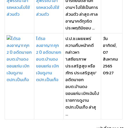
สุพรรณ เอา
นำรถยนต์สำนัก
รถหลวงไปใช้
งานฯ ไปใช้เป็นการ
ส่วนตัว
ส่วนตัว ล่าสุด ศาล
อาญาคดีทุจริต
ประพฤติมิชอบ ...
ได้รอ
ป.ป.ช.เผยแพร่
วัน
ลงอาญา! คุก
ความคืบหน้าคดี
อาทิตย์,
2 ปี อดีตนายก
กล่าวหา
07
อบต.บ้านดง
'เสถียรภาพ
สิงหาคม
ขอนแก่น เบิก
ประเสริฐสุข หรือ
2565
เงินดูงาน
ภัทร ประเสริฐสุข'
09:27
ตปท.เป็นเท็จ
อดีตนายก
อบต.บ้านดง
ขอนแก่น เบิกเงินไป
ราชการดูงาน
ตปท.เป็นเท็จ ล่าสุ
...