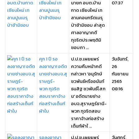
เชียงใหม่ เท
นายก อบต.บ้าน
07:37
ลานปูนเมรุ
กาด เชียงใหม่ เท
ป่าช้ามิชอบ
ลานคอนกรีตเมรุ
ป่าช้ามิชอบ ล่าสุด
ศาลอาญาคดี
ทุจริตประพฤติมิ
ชอบภา ...
คุก 1 ปี รอ
ป.ป.ช.เผยแพร่
วันจันทร์,
ลงอาญา! อดีต
ความคืบหน้าคดี
26
นายช่างอบจ.สุ
กล่าวหา 'อนุรักษ์
กันยายน
ราษฎร์-
ชวพันธ์หรืออนันท์
2565
พวก ทุจริต
ธนสิฐ ชวพันธ์โสภ
08:16
สอบราคาจ้าง
น' อดีตนายช่าง
ก่อสร้างเต็นท์
อบจ.สุราษฎร์ธานี-
ผ้าใบ
พวก ทุจริตสอบ
ราคาจ้างก่อสร้าง
เต็นท์ผ้าใ ...
รอลงอาญา
ป.ป.ช.เผยแพร่
วันศุกร์,