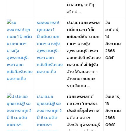
ศาลอาญาคดีทุ
จริตป ...
รอลงอาญา!
ป.ป.ช. เผยแพร่ผล
วัน
คุกคนละ 1
คดีกล่าวหา 'เล็ก
อาทิตย์,
ปี อดีตนายก
แย้มมณีชัย' นายก
14
เทศฯ บางกุ้ง
เทศฯ บางกุ้ง
สิงหาคม
สุพรรณบุรี-
สุพรรณบุรี-พวก
2565
พวก ออก
ออกหนังสือรับรอง
08:11
หนังสือรับรอง
ผลงานเท็จให้ผู้รับ
ผลงานเท็จ
จ้าง ใช้เสนอราคา
จ้างเหมาขนขยะ
รายวันเทศ ...
ป.ป.ช.ขอ
เผยแพร่ผลคดี
วันเสาร์,
อุทธรณ์สู้! รอ
กล่าวหา 'เสกสรร
13
ลงอาญาคุก 2
ประสิทธิ์กุลไพศาล'
สิงหาคม
ปี 6 ด. อดีต
อดีตเกษตรฯ
2565
เกษตรฯ
จังหวัดสุพรรณบุรี
09:31