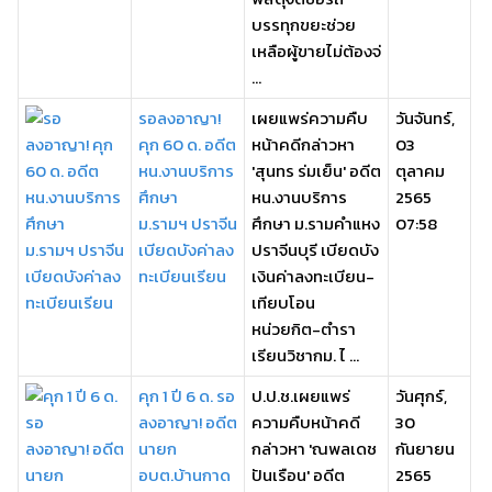
บรรทุกขยะช่วย
เหลือผู้ขายไม่ต้องจ่
...
รอลงอาญา!
เผยแพร่ความคืบ
วันจันทร์,
คุก 60 ด. อดีต
หน้าคดีกล่าวหา
03
หน.งานบริการ
'สุนทร ร่มเย็น' อดีต
ตุลาคม
ศึกษา
หน.งานบริการ
2565
ม.รามฯ ปราจีน
ศึกษา ม.รามคำแหง
07:58
เบียดบังค่าลง
ปราจีนบุรี เบียดบัง
ทะเบียนเรียน
เงินค่าลงทะเบียน-
เทียบโอน
หน่วยกิต-ตำรา
เรียนวิชากม. ไ ...
คุก 1 ปี 6 ด. รอ
ป.ป.ช.เผยแพร่
วันศุกร์,
ลงอาญา! อดีต
ความคืบหน้าคดี
30
นายก
กล่าวหา 'ณพลเดช
กันยายน
อบต.บ้านกาด
ปันเรือน' อดีต
2565