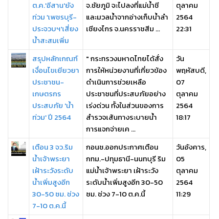
ต.ค.'อีสาน'ยัง
จ.ชัยภูมิ จะไปลงที่แม่น้ำชี
ตุลาคม
ท่วม 'เพชรบุรี-
และมวลน้ำจากอ่างเก็บน้ำลำ
2564
ประจวบฯ'เสี่ยง
เชียงไกร จ.นครราชสีม ...
22:31
น้ำสะสมเพิ่ม
สรุปหลักเกณฑ์
" กระทรวงมหาดไทยได้สั่ง
วัน
เงื่อนไขเยียวยา
การให้หน่วยงานที่เกี่ยวข้อง
พฤหัสบดี,
ประชาชน-
ดำเนินการช่วยเหลือ
07
เกษตรกร
ประชาชนที่ประสบภัยอย่าง
ตุลาคม
ประสบภัย 'น้ำ
เร่งด่วน ทั้งในส่วนของการ
2564
ท่วม' ปี 2564
สำรวจเส้นทางระบายน้ำ
18:17
การแจกจ่ายเค ...
เตือน 3 จว.ริม
กอนช.ออกประกาศเตือน
วันอังคาร,
น้ำเจ้าพระยา
กทม.-ปทุมธานี-นนทบุรี ริม
05
เฝ้าระวังระดับ
แม่น้ำเจ้าพระยา เฝ้าระวัง
ตุลาคม
น้ำเพิ่มสูงอีก
ระดับน้ำเพิ่มสูงอีก 30-50
2564
30-50 ซม. ช่วง
ซม. ช่วง 7-10 ต.ค.นี้
11:29
7-10 ต.ค.นี้