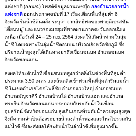
แห่งชาติ (กอนช.) โพสต์ข้อมูลผ่านเฟซบุ๊ก
กองอำนวยการน้ำ
แห่งชาติ
ออกประกาศฉบับที่ 17 เรื่องเตือนพื้นที่ลุ่มต่ำ 6
จังหวัด ริมน้ำชีล้นตลิ่ง ระบุว่า จากอิทธิพลของพายุดีเปรสชัน
'เตี้ยนหมู่' และแนวร่องมรสุมที่พาดผ่านภาคตะวันออกเฉียง
เหนือ เมื่อวันที่ 24 – 25 ก.ย. 2564 ส่งผลให้เกิดน้ำท่วมในลุ่ม
น้ำชี โดยเฉพาะในลุ่มน้ำชีตอนบน บริเวณจังหวัดชัยภูมิ ซึ่ง
ปริมาณน้ำสูงสุดได้เดินทางมาถึงเขื่อนชนบท อำเภอชนบท
จังหวัดขอนแก่น
ส่งผลให้ระดับน้ำที่เขื่อนชนบทสูงกว่าตลิ่งในช่วงพื้นที่ลุ่มต่ำ
ประมาณ 3.50 เมตร และล้นตลิ่งเข้าท่วมพื้นที่ลุ่มต่ำริมแม่น้ำ
ชี ในเขตอำเภอโคกโพธิ์ชัย อำเภอแวงใหญ่ อำเภอชนบท
อำเภอมัญจาคีรี อำเภอบ้านไผ่ อำเภอบ้านแฮด และอำเภอ
พระยืน จังหวัดขอนแก่น ประกอบกับระดับน้ำในเขื่อน
อุบลรัตน์ จังหวัดขอนแก่น สูงเกินเกณฑ์ระดับน้ำควบคุมสูงสุด
จึงมีความจำเป็นต้องระบายน้ำลงลำน้ำพองและไหลไปรวมกับ
แม่น้ำชี ซึ่งจะส่งผลให้ระดับน้ำในลำน้ำชีเพิ่มสูงมากขึ้น