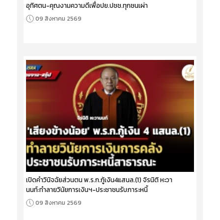
อุทิศตน-คุณงามความดีเพื่อปย.ปชช.ทุกชนเผ่า
09 สิงหาคม 2569
เปิดคำวินิจฉัยส่วนตน พ.ร.ก.กู้เงิน4แสนล.(1) จิรนิติ หะวา
นนท์:ทำลายวินัยการเงินฯ-ประชาชนรับภาระหนี้
09 สิงหาคม 2569