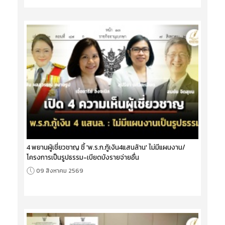
4 พยานผู้เชี่ยวชาญ ชี้ 'พ.ร.ก.กู้เงิน4แสนล้าน' ไม่มีแผนงาน/
โครงการเป็นรูปธรรม-เบียดบังรายจ่ายอื่น
09 สิงหาคม 2569