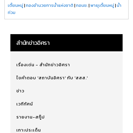
เตี้ยนหมู่
|
กองอำนวยการน้ำแห่งชาติ
|
กอนช.
|
พายุเตี้ยนหมู่
|
น้ำ
ท่วม
สำนักข่าวอิศรา
เรื่องเด่น - สำนักข่าวอิศรา
ไขคำตอบ 'สถาบันอิศรา' กับ 'สสส.'
ข่าว
เวทีทัศน์
รายงาน-สกู๊ป
เกาะประเด็น