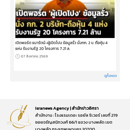
เปิดพอร์ต ธนารัตน์-ผู้เปิดโปง ข้อมูลรั่ว นั่งกก. 2 บ. ถือหุ้น 4
แห่ง รับงานรัฐ 20 โครงการ 7.21 ล.
07 สิงหาคม 2569
ดูทั้งหมด
Isranews Agency | สำนักข่าวอิศรา
สำนักงาน : โรงแรมเดอะ รอยัล ริเวอร์ เลขที่ 219
ซอยจรัญสนิทวงศ์ 66/1 แขวง บางพลัด เขต
บางพลัด กรุงเทพมหานคร 10700