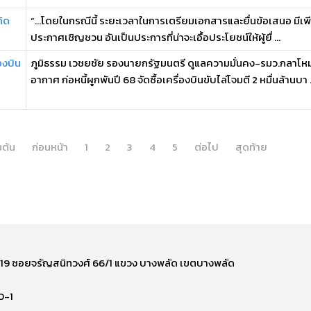
ิด
“…โดยในกรณีนี้ ระยะเวลาในการเตรียมเอกสารและยื่นข้อเสนอ มีเพีย
ประกาศเชิญชวน อันเป็นประการที่น่าจะเอื้อประโยชน์ให้ผู้ยื่ ...
องบิน
ภูมิธรรม เวชยชัย รองนายกรัฐมนตรี ดูแลความมั่นคง-รมว.กลาโห
อากาศ ก่อหนี้ผูกพันปี 68 จัดซื้อเครื่องบินขับไล่โจมตี 2 หมื่นล้านบา .
่มต้น
ก่อนหน้า
1
2
3
4
5
ต่อไป
สุดท้าย
ี่ 219 ซอยจรัญสนิทวงศ์ 66/1 แขวง บางพลัด เขตบางพลัด
0-1