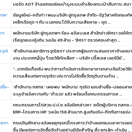
บอร์ด AOT จ้างเอกชนซ่อมบำรุงระบบลำเลียงกระเป๋าสัมภาระ สนา .
งเทพ'
ข้อมูลใหม่-คดีเก่า ! พนง.บริษัท อู่กรุงเทพ จำกัด-รัฐวิสาหกิจกองทัพเ
เหล็กเรือขุด ฯ กับ บ.เอกชน ได้รับความเสียหาย - ขุด ...
ุดฯ
พนักงานบริษัท อู่กรุงเทพฯ ร้อง-แจ้งเบะแส สำนักข่าวอิศรา ขอให้
เรือขุดแบบยุ้งดิน วงเงิน 49 ล้าน - 'อิศรา' ตรวจสอบล่าสุด ...
ฯวุฒิ
'สำนักงานเลขาธิการวุฒิสภา' ประกาศผู้ชนะการเสนอราคาจ้างเหมา
งาน ประเทศญี่ปุ่น 'โดยวิธีคัดเลือก' - บริษัท ปริ๊สเซส เจอร์นีย์ ...
“…จากข้อเท็จจริง พบว่าการดำเนินการจัดหาอาหารกลางวันด้วยวิธีดังก
ความเสี่ยงต่อการทุจริต เช่น การไม่จัดซื้อวัตถุดิบตามจำน ...
ชื่อ-
‘สำนักงาน กสทช.’ เผยพบ ‘พนักงาน’ ทุจริต แอบอ้างชื่อ-ปลอมลายเซ็น
ระบุเข้าแจ้งความกับ ‘ตำรวจ’ แล้ว พร้อมตั้งคณะกรรมการส ...
คณะกรรมการไต่สวน ป.ป.ช. แจ้งข้อกล่าวหา ‘อดีตผู้บริหาร กสทช.-พ
ERP-โครงการ HR’ วงเงิน 158 ล้านบาท สูงเกินจริง-กีดกันการแข่ง ..
รถสภา
กรมบัญชีกลาง แจ้งผลอุทธรณ์โครงการว่าจ้างออกแบบอาคารจอดรถร
ขึ้น มีผลต่อการจัดซื้อจัดจ้างอย่างมีนัยสำคัญ สั่ง ยกเลิก-ดำเนิน ...