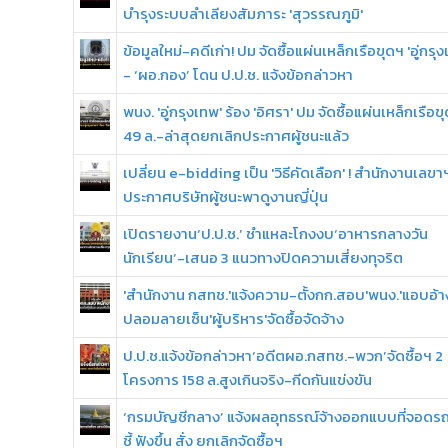
บำรุงระบบลำเลียงสัมภาระ 'สุวรรณภูมิ'
ข้อมูลใหม่-คดีเก่า! ปม จัดซื้อแผ่นเหล็กเรือขุดฯ 'อู่กรุ
- ‘ผอ.กอง’ โดน ป.ป.ช. แจ้งข้อกล่าวหา
พนง. 'อู่กรุงเทพ' ร้อง 'อิศรา' ปม จัดซื้อแผ่นเหล็กเรือข
49 ล.-ล่าสุดยกเลิกประกาศผู้ชนะแล้ว
เปลี่ยน e-bidding เป็น 'วิธีคัดเลือก' ! สำนักงานเลขา
ประกาศบริษัทผู้ชนะพาดูงานญี่ปุ่น
เปิดรายงาน‘ป.ป.ช.’ ชำแหละโกงงบ‘อาหารกลางวัน
นักเรียน’-เสนอ 3 แนวทางปิดความเสี่ยงทุจริต
'สำนักงาน กสทช.'แจ้งความ-ตั้งกก.สอบ'พนง.'แอบอ้าง
ปลอมลายเซ็น'ผู้บริหาร'จัดซื้อจัดจ้าง
ป.ป.ช.แจ้งข้อกล่าวหา‘อดีตผอ.กสทช.-พวก’จัดซื้อฯ 2
โครงการ 158 ล.สูงเกินจริง-กีดกันแข่งขัน
‘กรมบัญชีกลาง’ แจ้งผลอุทธรณ์จ้างออกแบบที่จอด
ชี้ ฟังขึ้น สั่ง ยกเลิกจัดซื้อฯ