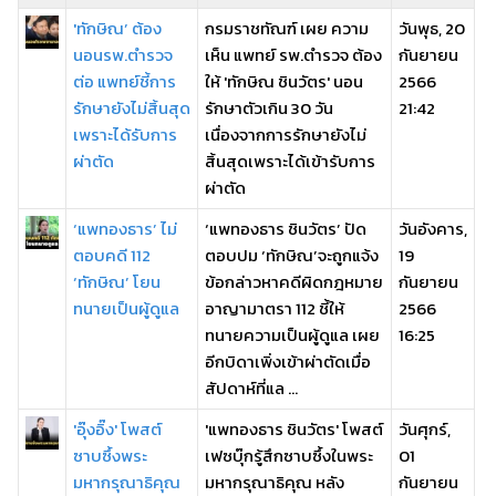
'ทักษิณ’ ต้อง
กรมราชทัณฑ์ เผย ความ
วันพุธ, 20
นอนรพ.ตำรวจ
เห็น แพทย์ รพ.ตำรวจ ต้อง
กันยายน
ต่อ แพทย์ชี้การ
ให้ 'ทักษิณ ชินวัตร' นอน
2566
รักษายังไม่สิ้นสุด
รักษาตัวเกิน 30 วัน
21:42
เพราะได้รับการ
เนื่องจากการรักษายังไม่
ผ่าตัด
สิ้นสุดเพราะได้เข้ารับการ
ผ่าตัด
‘แพทองธาร’ ไม่
‘แพทองธาร ชินวัตร’ ปัด
วันอังคาร,
ตอบคดี 112
ตอบปม ‘ทักษิณ’จะถูกแจ้ง
19
‘ทักษิณ’ โยน
ข้อกล่าวหาคดีผิดกฎหมาย
กันยายน
ทนายเป็นผู้ดูแล
อาญามาตรา 112 ชี้ให้
2566
ทนายความเป็นผู้ดูแล เผย
16:25
อีกบิดาเพิ่งเข้าผ่าตัดเมื่อ
สัปดาห์ที่แล ...
'อุ๊งอิ๊ง' โพสต์
'แพทองธาร ชินวัตร' โพสต์
วันศุกร์,
ซาบซึ้งพระ
เฟซบุ๊กรู้สึกซาบซึ้งในพระ
01
มหากรุณาธิคุณ
มหากรุณาธิคุณ หลัง
กันยายน