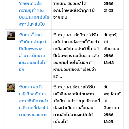
'ทักษิณ' จะใช้
'ทักษิณ ชินวัตร' ได้
2566
ความรู้ ทำคุณ
อภัยโทษ เหลือจำคุก 1 ปี
21:03
ปย.ประเทศ รับใช้
จาก 8 ปี
สถาบันฯสืบไป
'วิษณุ' ชี้ โทษ
'วิษณุ' เผย 'ทักษิณ' ได้รับ
วันศุกร์,
'ทักษิณ' จำคุก 1
อภัยโทษ หลังจากนี้ต้องทำ
01
ปีเป็นพระราช
เหมือนนักโทษปกติ ชี้โทษ 1
กันยายน
อำนาจเด็ดขาด
ปีเป็นพระราชเด็ดขาดแล้ว
2566
แล้ว ขอลดไม่ได้
ขออภัยโทษไม่ได้อีก ถ้า
18:48
อีก
หายป่วยต้องเข้าเรือนจำ
แต่ ...
'วิษณุ' เผยรับ
'วิษณุ' เผยรัฐบาลได้รับ
วัน
หนังสืออภัยโทษ
หนังสือขออภัยโทษจาก
พฤหัสบดี,
จาก 'ทักษิณ'แล้ว
'ทักษิณ' แล้ว ระบุหลังจากนี้
31
หลังจากนี้ต้องไป
ต้องดำเนินตามขั้นตอน
สิงหาคม
ตามกระบวนการ
คาดอีกไม่นานจะเปิดให้
2566
เยี่ยมได้
18:25