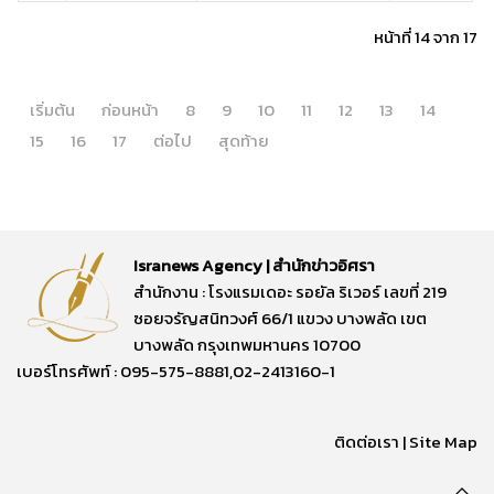
หน้าที่ 14 จาก 17
เริ่มต้น
ก่อนหน้า
8
9
10
11
12
13
14
15
16
17
ต่อไป
สุดท้าย
Isranews Agency | สำนักข่าวอิศรา
สำนักงาน : โรงแรมเดอะ รอยัล ริเวอร์ เลขที่ 219
ซอยจรัญสนิทวงศ์ 66/1 แขวง บางพลัด เขต
บางพลัด กรุงเทพมหานคร 10700
เบอร์โทรศัพท์ : 095-575-8881,02-2413160-1
ติดต่อเรา
|
Site Map