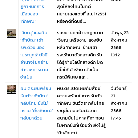
ฎีกาฯนักการ
สุดให้ลงโทษในคดี
เมืองของ
หมายเลขแดงที่ อม. 1/2551
'ทักษิณ'
หรือคดีที่ดินรั ...
‘วิษณุ’ แจงยิบ
รองนายกฯฝ่ายกฎหมาย
วันพุธ, 23
‘ทักษิณ’ เข้า
‘วิษณุ เครืองาม’ แจงยิบ
สิงหาคม
รพ.ด่วน มอง
หลัง ‘ทักษิณ’ ย้ายเข้า
2566
‘ประยุทธ์’ ยังมี
รพ.รักษาตัวกลางดึก รับ
13:12
อำนาจโยกย้าย
ได้รู้ผ่านไลน์กลางดึก ปัด
ข้าราชการตาม
เอื้อให้เข้ารักษาตัวเป็น
จำเป็น
กรณีพิเศษ และ ...
ผบ.ตร.ยันพร้อม
ผบ.ตร.เปิดเผยกับสื่อมี
วันจันทร์,
รับตัว ‘ทักษิณ’
ความพร้อมในการรับตัว
21
กลับไทย ยังไม่
‘ทักษิณ ชินวัตร’ กลับไทย
สิงหาคม
ทราบ ‘ยิ่งลักษณ์’
ระบุขั้นตอนรับตัวจาก
2566
กลับมาด้วย
สนามบินไปศาลฎีกา ก่อน
17:45
ไปฝากขังที่เรือนจำ ยังไม่รู้
‘ยิ่งลักษณ์ ...