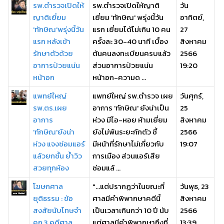
รพ.ตำรวจเปิดให้
รพ.ตำรวจเปิดให้ญาติ
วัน
ญาติเยี่ยม
เยี่ยม 'ทักษิณ' พรุ่งนี้วัน
อาทิตย์,
'ทักษิณ'พรุ่งนี้วัน
แรก เยี่ยมได้ไม่เกิน 10 คน
27
แรก หลังเข้า
ครั้งละ 30-40 นาที เบื้อง
สิงหาคม
รักษาตัวด้วย
ต้นคนลงทะเบียนครบแล้ว
2566
อาการป่วยแน่น
ส่วนอาการป่วยแน่น
19:20
หน้าอก
หน้าอก-ความด ...
แพทย์ใหญ่
แพทย์ใหญ่ รพ.ตำรวจ เผย
วันศุกร์,
รพ.ตร.เผย
อาการ 'ทักษิณ' ยังน่าเป็น
25
อาการ
ห่วง มีไอ-หอย ห้ามเยี่ยม
สิงหาคม
'ทักษิณ'ยังน่า
ยังไม่พ้นระยะกักตัว ชี้
2566
ห่วง แจงซ่อมแอร์
มีหน้าที่รักษาไม่เกี่ยวกับ
19:07
แล้วยกชั้น ย้ำวิว
การเมือง ส่วนแอร์เสีย
สวยทุกห้อง
ซ่อมแล้ ...
โฆษกศาล
"...แต่ปรากฏว่าในขณะที่
วันพุธ, 23
ยุติธรรม : ข้อ
ศาลมีคำพิพากษาคดีนี้
สิงหาคม
สงสัยนับโทษจำ
เป็นเวลาเกินกว่า 10 ปี นับ
2566
คุก 3 คดีศาล
แต่ศาลมีคำพิพากษาถึงที่
13:39