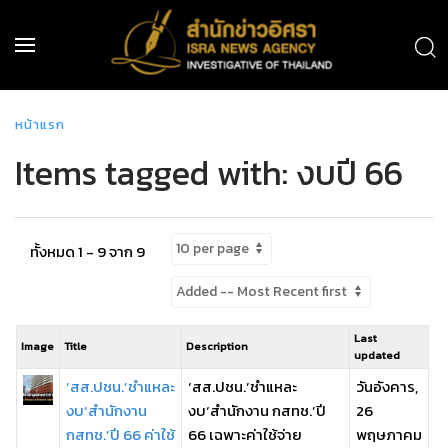
หน้าแรก
Items tagged with: งบปี 66
ทั้งหมด 1 - 9 จาก 9
Last
Image
Title
Description
updated
‘สส.ปชน.’ชำแหละ
‘สส.ปชน.’ชำแหละ
วันอังคาร,
งบ‘สำนักงาน
งบ‘สำนักงาน กสทช.’ปี
26
กสทช.’ปี 66 ค่าใช้
66 เฉพาะค่าใช้จ่าย
พฤษภาคม