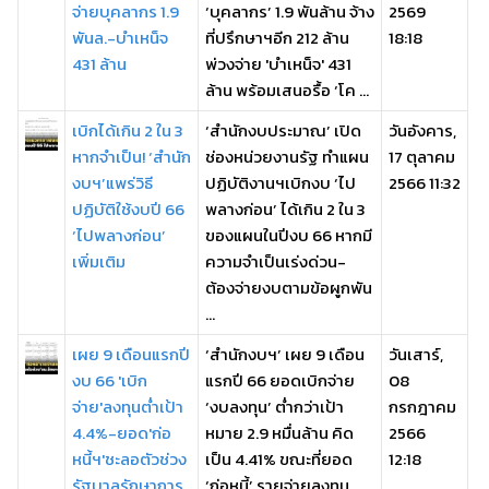
จ่ายบุคลากร 1.9
‘บุคลากร’ 1.9 พันล้าน จ้าง
2569
พันล.-บำเหน็จ
ที่ปรึกษาฯอีก 212 ล้าน
18:18
431 ล้าน
พ่วงจ่าย 'บำเหน็จ' 431
ล้าน พร้อมเสนอรื้อ ‘โค ...
เบิกได้เกิน 2 ใน 3
‘สำนักงบประมาณ’ เปิด
วันอังคาร,
หากจำเป็น! ‘สำนัก
ช่องหน่วยงานรัฐ ทำแผน
17 ตุลาคม
งบฯ’แพร่วิธี
ปฏิบัติงานฯเบิกงบ ‘ไป
2566 11:32
ปฏิบัติใช้งบปี 66
พลางก่อน’ ได้เกิน 2 ใน 3
‘ไปพลางก่อน’
ของแผนในปีงบ 66 หากมี
เพิ่มเติม
ความจำเป็นเร่งด่วน-
ต้องจ่ายงบตามข้อผูกพัน
...
เผย 9 เดือนแรกปี
‘สำนักงบฯ’ เผย 9 เดือน
วันเสาร์,
งบ 66 'เบิก
แรกปี 66 ยอดเบิกจ่าย
08
จ่าย'ลงทุนต่ำเป้า
‘งบลงทุน’ ต่ำกว่าเป้า
กรกฎาคม
4.4%-ยอด'ก่อ
หมาย 2.9 หมื่นล้าน คิด
2566
หนี้ฯ'ชะลอตัวช่วง
เป็น 4.41% ขณะที่ยอด
12:18
รัฐบาลรักษาการ
‘ก่อหนี้’ รายจ่ายลงทุน