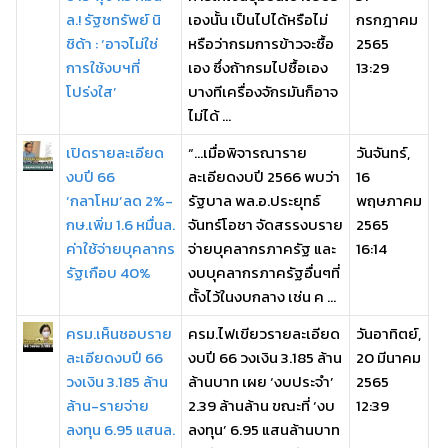
ล.! รัฐชทรัพย์ นิ
เองนั้น เป็นไปได้หรือไม่
กรกฎาคม
ชิด้า : ‘อาจไม่ใช่
หรือว่ากรมการข้าวจะซื้อ
2565
การใช้งบฯที่
เอง ซึ่งถ้ากรมไปซื้อเอง
13:29
โปร่งใส’
บางทีเครื่องจักรมันก็อาจ
ไม่ได้ ...
เปิดรายละเอียด
“…เมื่อพิจารณาราย
วันจันทร์,
งบปี 66
ละเอียดงบปี 2566 พบว่า
16
‘กลาโหม’ลด 2%-
รัฐบาล พล.อ.ประยุทธ์
พฤษภาคม
กษ.เพิ่ม 1.6 หมื่นล.
จันทร์โอชา จัดสรรงบราย
2565
ค่าใช้จ่ายบุคลากร
จ่ายบุคลากรภาครัฐ และ
16:14
รัฐเกือบ 40%
งบบุคลากรภาครัฐอื่นๆที่
ตั้งไว้ในงบกลาง เช่น ค ...
ครม.เห็นชอบราย
ครม.ไฟเขียวรายละเอียด
วันอาทิตย์,
ละเอียดงบปี 66
งบปี 66 วงเงิน 3.185 ล้าน
20 มีนาคม
วงเงิน 3.185 ล้าน
ล้านบาท เผย ‘งบประจำ’
2565
ล้าน-รายจ่าย
2.39 ล้านล้าน ขณะที่ ‘งบ
12:39
ลงทุน 6.95 แสนล.
ลงทุน’ 6.95 แสนล้านบาท