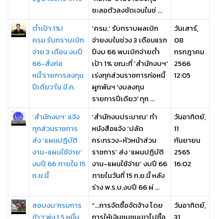
ชะลอตัวลงชัดเจนในช่ ...
ต่ำเป้า 1%!
‘ครม.’ รับทราบผลเบิก
วันเสาร์,
ครม.รับทราบเบิก
จ่ายงบในช่วง 3 เดือนแรก
08
จ่าย 3 เดือน งบปี
ปีงบ 66 พบเบิกจ่ายต่ำ
กรกฎาคม
66-สั่งก่อ
เป้า 1% ขณะที่ ‘สำนักงบฯ'
2566
หนี้'รายการลงทุน
เร่งทุกส่วนราชการก่อหนี้
12:05
ปีเดียว'ใน มี.ค.
ผูกพันฯ 'งบลงทุน
รายการปีเดียว' ทุก ...
‘สำนักงบฯ’ แจ้ง
‘สำนักงบประมาณ’ ทำ
วันอาทิตย์,
ทุกส่วนราชการ
หนังสือแจ้ง ‘ปลัด
11
ส่ง ‘แผนปฏิบัติ
กระทรวง-หัวหน้าส่วน
กันยายน
งาน-แผนใช้จ่าย’
ราชการ’ ส่ง ‘แผนปฏิบัติ
2565
งบปี 66 ภายใน 15
งาน-แผนใช้จ่าย’ งบปี 66
16:02
ก.ย.นี้
ภายในวันที่ 15 ก.ย.นี้ หลัง
ร่าง พ.ร.บ.งบปี 66 ผ่ ...
สอบงบ‘กรมการ
“…การจัดซื้อจัดจ้าง โดย
วันอาทิตย์,
ข้าว’พุ่ง 1.5 หมื่น
การให้เงินชุมชนเขาไปซื้อ
31