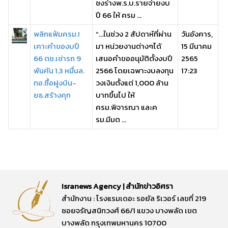
ชงร่างพ.ร.บ.รายจ่ายงบ
ปี 66 ให้ ครม ...
พลิกแฟ้มครม.!
“…ในช่วง 2 สัปดาห์ที่ผ่าน
วันอังคาร,
เคาะคำของบปี
มา หน่วยงานต่างๆได้
15 มีนาคม
66 ตช.เช่ารถ 9
เสนอคำขออนุมัติตั้งงบปี
2565
พันคัน 1.3 หมื่นล.
2566 โดยเฉพาะงบลงทุน
17:23
ทอ.ซื้อฝูงบิน-
วงเงินตั้งแต่ 1,000 ล้าน
ยธ.สร้างคุก
บาทขึ้นไป ให้
ครม.พิจารณา และค
รม.มีมต ...
Isranews Agency | สำนักข่าวอิศรา
สำนักงาน : โรงแรมเดอะ รอยัล ริเวอร์ เลขที่ 219
ซอยจรัญสนิทวงศ์ 66/1 แขวง บางพลัด เขต
บางพลัด กรุงเทพมหานคร 10700