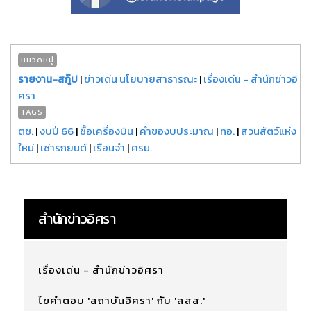
หมวดหมู่
รายงาน-สกู๊ป
|
ข่าวเด่น นโยบายสาธารณะ
|
เรื่องเด่น - สำนักข่าวอิ
ศรา
TAGS
ตช.
|
งบปี 66
|
ซื้อเครื่องบิน
|
คำของบประมาณ
|
ทอ.
|
สวนสัตว์แห่ง
ใหม่
|
เช่ารถยนต์
|
เรือนจำ
|
ครม.
สำนักข่าวอิศรา
เรื่องเด่น - สำนักข่าวอิศรา
ไขคำตอบ 'สถาบันอิศรา' กับ 'สสส.'