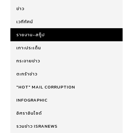
ข่าว
เวทีทัศน์
รายงาน-สกู๊ป
เกาะประเด็น
กระจายข่าว
ตะกร้าข่าว
"HOT" MAIL CORRUPTION
INFOGRAPHIC
อิศราอินไซด์
รวมข่าว ISRANEWS