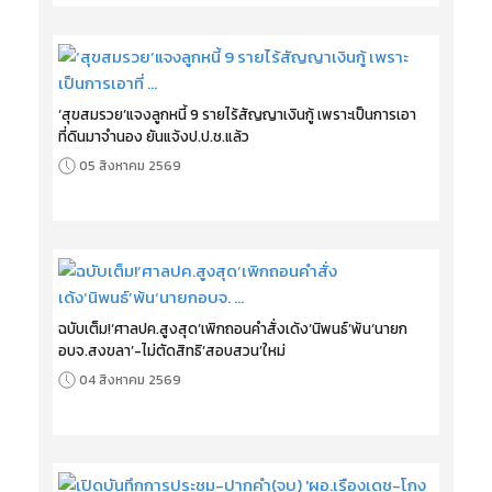
‘สุขสมรวย’แจงลูกหนี้ 9 รายไร้สัญญาเงินกู้ เพราะเป็นการเอา
ที่ดินมาจำนอง ยันแจ้งป.ป.ช.แล้ว
05 สิงหาคม 2569
ฉบับเต็ม!‘ศาลปค.สูงสุด’เพิกถอนคำสั่งเด้ง‘นิพนธ์’พ้น‘นายก
อบจ.สงขลา’-ไม่ตัดสิทธิ‘สอบสวน’ใหม่
04 สิงหาคม 2569