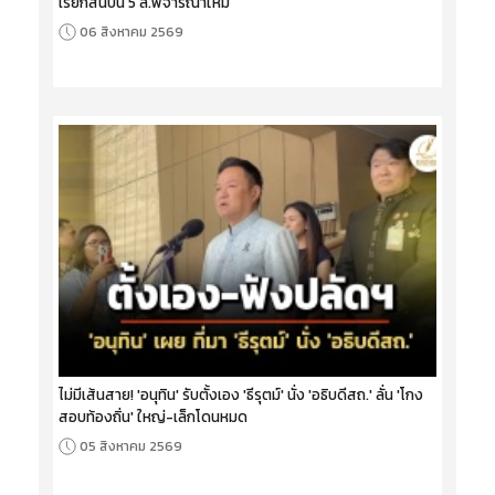
เรียกสินบน 5 ล.พิจารณาใหม่
06 สิงหาคม 2569
ไม่มีเส้นสาย! 'อนุทิน' รับตั้งเอง 'ธีรุตม์' นั่ง 'อธิบดีสถ.' ลั่น 'โกง
สอบท้องถิ่น' ใหญ่-เล็กโดนหมด
05 สิงหาคม 2569