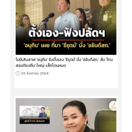
ไม่มีเส้นสาย! 'อนุทิน' รับตั้งเอง 'ธีรุตม์' นั่ง 'อธิบดีสถ.' ลั่น 'โกง
สอบท้องถิ่น' ใหญ่-เล็กโดนหมด
05 สิงหาคม 2569