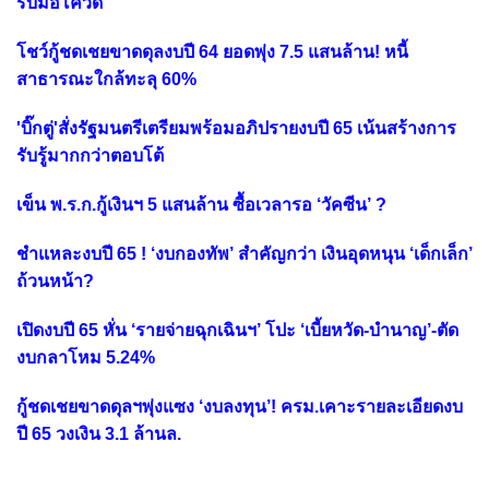
รับมือโควิด
โชว์กู้ชดเชยขาดดุลงบปี 64 ยอดพุ่ง 7.5 แสนล้าน! หนี้
สาธารณะใกล้ทะลุ 60%
'บิ๊กตู่'สั่งรัฐมนตรีเตรียมพร้อมอภิปรายงบปี 65 เน้นสร้างการ
รับรู้มากกว่าตอบโต้
เข็น พ.ร.ก.กู้เงินฯ 5 แสนล้าน ซื้อเวลารอ ‘วัคซีน’ ?
ชำแหละงบปี 65 ! ‘งบกองทัพ’ สำคัญกว่า เงินอุดหนุน ‘เด็กเล็ก’
ถ้วนหน้า?
เปิดงบปี 65 หั่น ‘รายจ่ายฉุกเฉินฯ’ โปะ ‘เบี้ยหวัด-บำนาญ’-ตัด
งบกลาโหม 5.24%
กู้ชดเชยขาดดุลฯพุ่งแซง ‘งบลงทุน’! ครม.เคาะรายละเอียดงบ
ปี 65 วงเงิน 3.1 ล้านล.