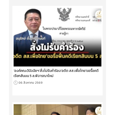
‘องค์คณะวินิจฉัยฯ’สั่งไม่รับคำร้อง‘อดีต สส.เพื่อไทย’ขอรื้อคดี
เรียกสินบน 5 ล.พิจารณาใหม่
06 สิงหาคม 2569