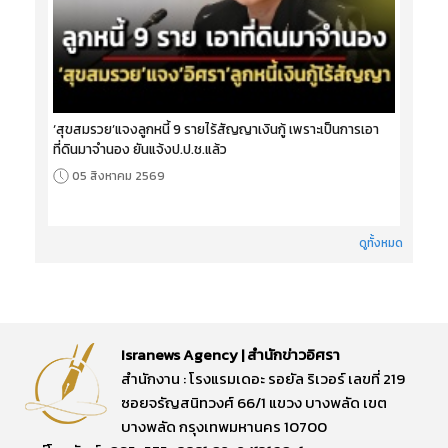
‘สุขสมรวย’แจงลูกหนี้ 9 รายไร้สัญญาเงินกู้ เพราะเป็นการเอา
ที่ดินมาจำนอง ยันแจ้งป.ป.ช.แล้ว
05 สิงหาคม 2569
ดูทั้งหมด
Isranews Agency | สำนักข่าวอิศรา
สำนักงาน : โรงแรมเดอะ รอยัล ริเวอร์ เลขที่ 219
ซอยจรัญสนิทวงศ์ 66/1 แขวง บางพลัด เขต
บางพลัด กรุงเทพมหานคร 10700