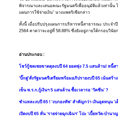
พิจารณาและเสนอคณะรัฐมนตรีเพื่ออนุมัติแล้วเท่านั้น
แผนการใช้จ่ายเงิน" นางแพตริเซียกล่าว
ทั้งนี้ เมื่อปรับปรุงแผนการบริหารหนี้สาธารณะ ประจำ
2564 คาดว่าจะอยู่ที่ 58.88% ซึ่งยังอยู่ภายใต้กรอบวินั
อ่านประกอบ :
โชว์กู้ชดเชยขาดดุลงบปี 64 ยอดพุ่ง 7.5 แสนล้าน! หนี
'บิ๊กตู่'สั่งรัฐมนตรีเตรียมพร้อมอภิปรายงบปี 65 เน้นสร้
เข็น พ.ร.ก.กู้เงินฯ 5 แสนล้าน ซื้อเวลารอ ‘วัคซีน’ ?
ชำแหละงบปี 65 ! ‘งบกองทัพ’ สำคัญกว่า เงินอุดหนุน ‘เด
เปิดงบปี 65 หั่น ‘รายจ่ายฉุกเฉินฯ’ โปะ ‘เบี้ยหวัด-บำ