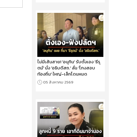
ไม่มีเส้นสาย! 'อนุทิน' รับตั้งเอง 'ธีรุ
ตม์' นั่ง 'อธิบดีสถ.' ลั่น 'โกงสอบ
ท้องถิ่น' ใหญ่-เล็กโดนหมด
05 สิงหาคม 2569