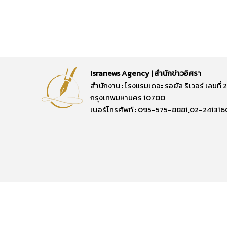
Isranews Agency | สำนักข่าวอิศรา
สำนักงาน : โรงแรมเดอะ รอยัล ริเวอร์ เลขท
กรุงเทพมหานคร 10700
เบอร์โทรศัพท์ : 095-575-8881,02-241316