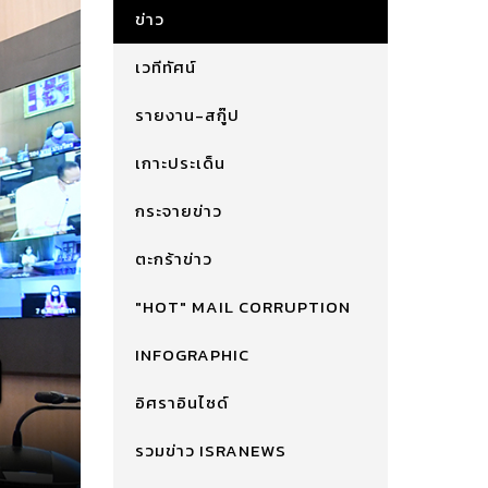
ข่าว
เวทีทัศน์
รายงาน-สกู๊ป
เกาะประเด็น
กระจายข่าว
ตะกร้าข่าว
"HOT" MAIL CORRUPTION
INFOGRAPHIC
อิศราอินไซด์
รวมข่าว ISRANEWS