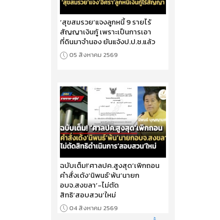
‘สุขสมรวย’แจงลูกหนี้ 9 รายไร้
สัญญาเงินกู้ เพราะเป็นการเอา
ที่ดินมาจำนอง ยันแจ้งป.ป.ช.แล้ว
05 สิงหาคม 2569
ฉบับเต็ม!‘ศาลปค.สูงสุด’เพิกถอน
คำสั่งเด้ง‘นิพนธ์’พ้น‘นายก
อบจ.สงขลา’-ไม่ตัด
สิทธิ‘สอบสวน’ใหม่
04 สิงหาคม 2569