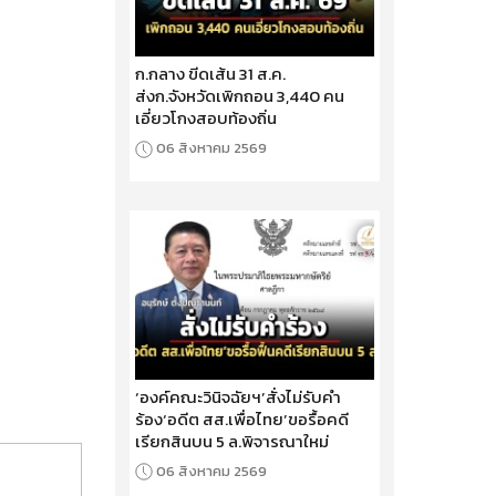
ก.กลาง ขีดเส้น 31 ส.ค.
ส่งก.จังหวัดเพิกถอน 3,440 คน
เอี่ยวโกงสอบท้องถิ่น
06 สิงหาคม 2569
‘องค์คณะวินิจฉัยฯ’สั่งไม่รับคำ
ร้อง‘อดีต สส.เพื่อไทย’ขอรื้อคดี
เรียกสินบน 5 ล.พิจารณาใหม่
06 สิงหาคม 2569