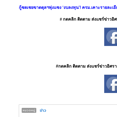
กู้ชดเชยขาดดุลฯพุ่งแซง ‘งบลงทุน’! ครม.เคาะรายละเอีย
# กดคลิก ติดตาม ส่งแชร์ข่าวอิศรา
#กดคลิก ติดตาม ส่งแชร์ข่าวอิศรา ได
ข่าว
หมวดหมู่