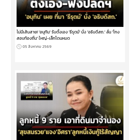
ไม่มีเส้นสาย! 'อนุทิน' รับตั้งเอง 'ธีรุตม์' นั่ง 'อธิบดีสถ.' ลั่น 'โกง
สอบท้องถิ่น' ใหญ่-เล็กโดนหมด
05 สิงหาคม 2569