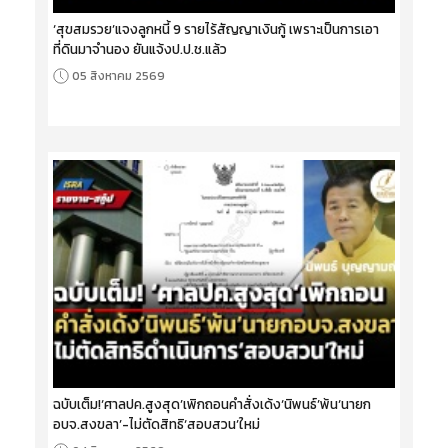
‘สุขสมรวย’แจงลูกหนี้ 9 รายไร้สัญญาเงินกู้ เพราะเป็นการเอา
ที่ดินมาจำนอง ยันแจ้งป.ป.ช.แล้ว
05 สิงหาคม 2569
ฉบับเต็ม!‘ศาลปค.สูงสุด’เพิกถอนคำสั่งเด้ง‘นิพนธ์’พ้น‘นายก
อบจ.สงขลา’-ไม่ตัดสิทธิ‘สอบสวน’ใหม่