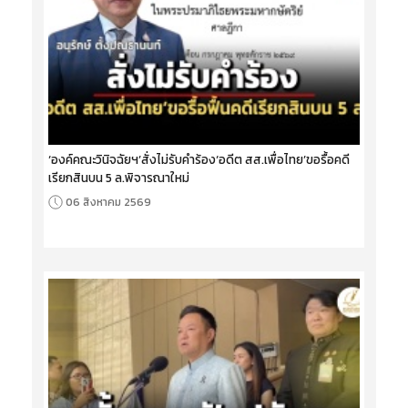
‘องค์คณะวินิจฉัยฯ’สั่งไม่รับคำร้อง‘อดีต สส.เพื่อไทย’ขอรื้อคดี
เรียกสินบน 5 ล.พิจารณาใหม่
06 สิงหาคม 2569