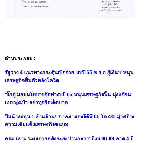
อ่านประกอบ :
รัฐวาง 4 แนวทางกระตุ้นเบิกจ่าย ‘งบปี 65-พ.ร.ก.กู้เงินฯ’ หนุน
เศรษฐกิจฟื้นตัวหลังโควิด
‘บิ๊กตู่’มอบนโยบายจัดทำงบปี 66 หนุนเศรษฐกิจฟื้น-มุ่งแก้จน
แบบพุ่งเป้า-อย่าทุจริตเด็ดขาด
ปีหน้าลงทุน 1 ล้านล้าน! ‘อาคม’ มองจีดีพี 65 โต 4%-มุ่งสร้าง
ความเข้มแข็งเศรษฐกิจชนบท
ครม.เคาะ ‘แผนการคลังระยะปานกลาง’ ปีงบ 66-69 คาด 4 ปี