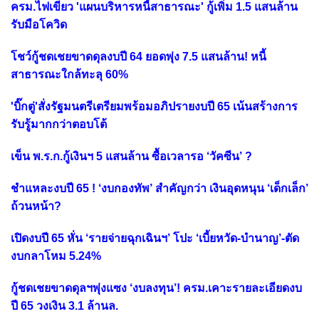
ครม.ไฟเขียว 'แผนบริหารหนี้สาธารณะ' กู้เพิ่ม 1.5 แสนล้าน
รับมือโควิด
โชว์กู้ชดเชยขาดดุลงบปี 64 ยอดพุ่ง 7.5 แสนล้าน! หนี้
สาธารณะใกล้ทะลุ 60%
'บิ๊กตู่'สั่งรัฐมนตรีเตรียมพร้อมอภิปรายงบปี 65 เน้นสร้างการ
รับรู้มากกว่าตอบโต้
เข็น พ.ร.ก.กู้เงินฯ 5 แสนล้าน ซื้อเวลารอ ‘วัคซีน’ ?
ชำแหละงบปี 65 ! ‘งบกองทัพ’ สำคัญกว่า เงินอุดหนุน ‘เด็กเล็ก’
ถ้วนหน้า?
เปิดงบปี 65 หั่น ‘รายจ่ายฉุกเฉินฯ’ โปะ ‘เบี้ยหวัด-บำนาญ’-ตัด
งบกลาโหม 5.24%
กู้ชดเชยขาดดุลฯพุ่งแซง ‘งบลงทุน’! ครม.เคาะรายละเอียดงบ
ปี 65 วงเงิน 3.1 ล้านล.