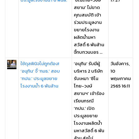
สยาม’ ไม่ขาด
คุณสมบัติ เข้า
ร่วมประมูลงาน
ขยายโรงงาน
ผลิตน้ำมหา
สวัสดิ์ 6 พันล้าน
จี้ทบทวนบอร ...
ใช้ดุลพินิจไม่ถูกต้อง!
‘อนุทิน’ รับมีผู้
วันอังคาร,
‘อนุทิน’ จี้ ‘กมธ.’ สอบ
บริหาร 2 บริษัท
10
‘กปน.’ ประมูลขยาย
รับเหมา ‘ซิโน
พฤษภาคม
โรงงานน้ำ 6 พันล้าน
ไทย-วงษ์
2565 16:11
สยามฯ’ เข้าร้อง
เรียนกรณี
‘กปน.’ เปิด
ประมูลขยาย
โรงงานผลิตน้ำ
มหาสวัสดิ์ 6 พัน
ล้าน ส่อไม่