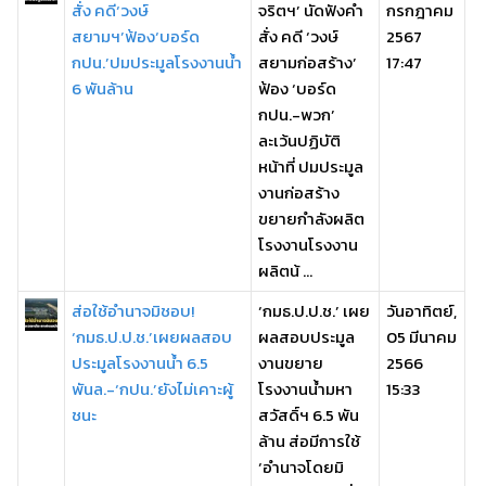
สั่ง คดี‘วงษ์
จริตฯ’ นัดฟังคำ
กรกฎาคม
สยามฯ’ฟ้อง‘บอร์ด
สั่ง คดี ‘วงษ์
2567
กปน.’ปมประมูลโรงงานน้ำ
สยามก่อสร้าง’
17:47
6 พันล้าน
ฟ้อง ‘บอร์ด
กปน.-พวก’
ละเว้นปฏิบัติ
หน้าที่ ปมประมูล
งานก่อสร้าง
ขยายกำลังผลิต
โรงงานโรงงาน
ผลิตน้ ...
ส่อใช้อำนาจมิชอบ!
‘กมธ.ป.ป.ช.’ เผย
วันอาทิตย์,
‘กมธ.ป.ป.ช.’เผยผลสอบ
ผลสอบประมูล
05 มีนาคม
ประมูลโรงงานน้ำ 6.5
งานขยาย
2566
พันล.-‘กปน.’ยังไม่เคาะผู้
โรงงานน้ำมหา
15:33
ชนะ
สวัสดิ์ฯ 6.5 พัน
ล้าน ส่อมีการใช้
‘อำนาจโดยมิ