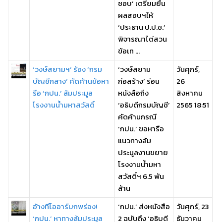
ชอบ’ เตรียมยื่น
ผลสอบฯให้
‘ประธาน ป.ป.ช.’
พิจารณาไต่สวน
ข้อเท ...
‘วงษ์สยามฯ’ ร้อง ‘กรม
‘วงษ์สยาม
วันศุกร์,
บัญชีกลาง’ คัดค้านข้อหา
ก่อสร้าง’ ร่อน
26
รือ ‘กปน.’ ล้มประมูล
หนังสือถึง
สิงหาคม
โรงงานน้ำมหาสวัสดิ์
‘อธิบดีกรมบัญชี’
2565 18:51
คัดค้านกรณี
‘กปน.’ ขอหารือ
แนวทางล้ม
ประมูลงานขยาย
โรงงานน้ำมหา
สวัสดิ์ฯ 6.5 พัน
ล้าน
อ้างทีโออาร์บกพร่อง!
‘กปน.’ ส่งหนังสือ
วันศุกร์, 23
‘กปน.’ หาทางล้มประมูล
2 ฉบับถึง ‘อธิบดี
ธันวาคม