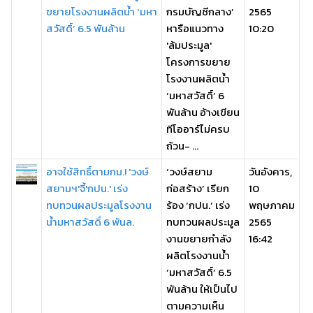
ขยายโรงงานผลิตน้ำ ‘มหา
กรมบัญชีกลาง’
2565
สวัสดิ์’ 6.5 พันล้าน
หารือแนวทาง
10:20
'ล้มประมูล'
โครงการขยาย
โรงงานผลิตน้ำ
‘มหาสวัสดิ์’ 6
พันล้าน อ้างเขียน
ทีโออาร์ไม่ครบ
ถ้วน- ...
อาจใช้สิทธิ์ตามกม.! 'วงษ์
‘วงษ์สยาม
วันอังคาร,
สยามฯ'จี้'กปน.' เร่ง
ก่อสร้าง’ เรียก
10
ทบทวนผลประมูลโรงงาน
ร้อง ‘กปน.’ เร่ง
พฤษภาคม
น้ำมหาสวัสดิ์ 6 พันล.
ทบทวนผลประมูล
2565
งานขยายกำลัง
16:42
ผลิตโรงงานน้ำ
‘มหาสวัสดิ์’ 6.5
พันล้าน ให้เป็นไป
ตามความเห็น