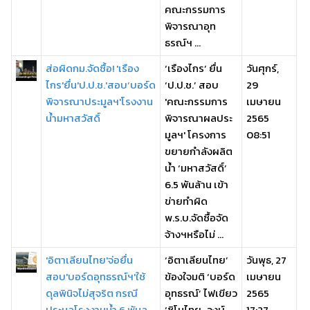
คณะกรรมการ
พิจารณาอุท
ธรณ์ฯ ...
ส่อผิดกม.จัดซื้อ! 'เรือง
‘เรืองไกร’ ยื่น
วันศุกร์,
ไกร'ยื่น'ป.ป.ช.'สอบ‘บอร์ด
‘ป.ป.ช.’ สอบ
29
พิจารณาประมูลฯ'โรงงาน
'คณะกรรมการ
เมษายน
น้ำมหาสวัสดิ์
พิจารณาผลประ
2565
มูลฯ' โครงการ
08:51
ขยายกำลังผลิต
น้ำ ‘มหาสวัสดิ์’
6.5 พันล้าน เข้า
ข่ายทำผิด
พ.ร.บ.จัดซื้อจัด
จ้างฯหรือไม่ ...
'อิตาเลียนไทย'จ่อยื่น
‘อิตาเลียนไทย’
วันพุธ, 27
สอบ'บอร์ดอุทธรณ์ฯ'ใช้
ข้องใจมติ ‘บอร์ด
เมษายน
ดุลพินิจไม่สุจริต กรณี
อุทธรณ์’ ไฟเขียว
2565
ประมูลโรงงานน้ำ 6 พันล.
‘ซิโนไทย-วงษ์
17:27