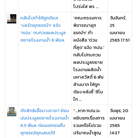
โปร่งใส พร ...
กลับไปทำให้ถูกต้อง!
‘คณะกรรมการ
วันจันทร์,
‘บอร์ดอุทธรณ์ฯ’ แจ้ง
พิจารณาอุท
25
‘กปน.’ ทบทวนผลประมูล
ธรณ์ฯ’ ทำ
เมษายน
ขยายโรงงานน้ำ 6 พันล.
หนังสือ 'ด่วน
2565 17:51
ที่สุด' แจ้ง ‘กปน.’
กลับไปทบทวน
ผลประมูลขยาย
โรงงานผลิตน้ำ
มหาสวัสดิ์ 6 พัน
ล้านบาท ให้ถูก
ต้อง หลังชี้ ‘ซิโน
ไท ...
ตัดสิทธิเอื้อบางราย? ย้อน
“…หาก กปน.จะ
วันพุธ, 20
ปมประมูลขยายโรงงานน้ำ
หยิบยกเรื่องการ
เมษายน
6.5 พันล. ก่อนเอกชนยื่น
รวมหรือไม่รวม
2565
อุทธรณ์คุณสมบัติ
ปริมาณน้ำสูญ
14:37