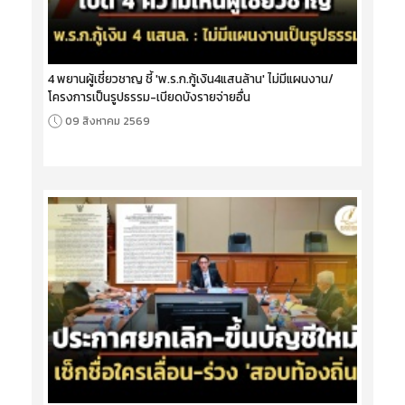
4 พยานผู้เชี่ยวชาญ ชี้ 'พ.ร.ก.กู้เงิน4แสนล้าน' ไม่มีแผนงาน/
โครงการเป็นรูปธรรม-เบียดบังรายจ่ายอื่น
09 สิงหาคม 2569