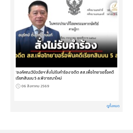
‘องค์คณะวินิจฉัยฯ’สั่งไม่รับคำร้อง‘อดีต สส.เพื่อไทย’ขอรื้อคดี
เรียกสินบน 5 ล.พิจารณาใหม่
06 สิงหาคม 2569
ดูทั้งหมด