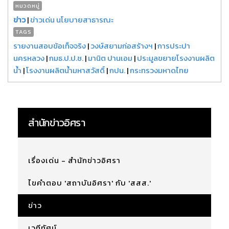
หมวดหมู่
ข่าว
|
ข่าวเด่น นโยบายสาธารณะ
TAGS
รายงานสอบข้อเท็จจริง
|
วงษ์สยามก่อสร้างฯ
|
การประปา
นครหลวง
|
กมธ.ป.ป.ช.
|
มานิต ปานเอม
|
ประมูลขยายโรงงานผลิต
น้ำ
|
โรงงานผลิตน้ำมหาสวัสดิ์
|
กปน.
|
กระทรวงมหาดไทย
สำนักข่าวอิศรา
เรื่องเด่น - สำนักข่าวอิศรา
ไขคำตอบ 'สถาบันอิศรา' กับ 'สสส.'
ข่าว
เวทีทัศน์