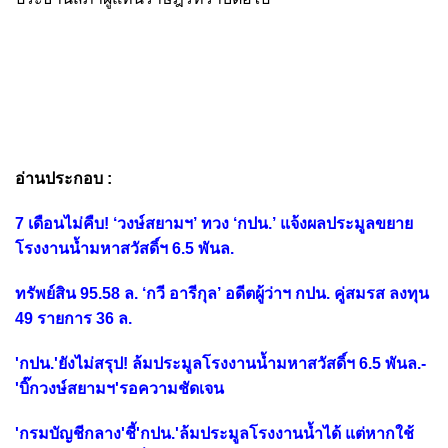
อ่านประกอบ :
7 เดือนไม่คืบ! ‘วงษ์สยามฯ’ ทวง ‘กปน.’ แจ้งผลประมูลขยาย
โรงงานน้ำมหาสวัสดิ์ฯ 6.5 พันล.
ทรัพย์สิน 95.58 ล. ‘กวี อารีกุล’ อดีตผู้ว่าฯ กปน. คู่สมรส ลงทุน
49 รายการ 36 ล.
'กปน.'ยังไม่สรุป! ล้มประมูลโรงงานน้ำมหาสวัสดิ์ฯ 6.5 พันล.-
'บิ๊กวงษ์สยามฯ'รอความชัดเจน
'กรมบัญชีกลาง'ชี้'กปน.'ล้มประมูลโรงงานน้ำได้ แต่หากใช้