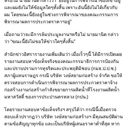
หรือไม่ นายมานิต กล่าวว่า “ยังอยู่ในการพิจารณาของเขาอยู่
และผมยังไม่ให้ข้อมูลใดๆทั้งสิ้น เพราะอันนี้ยังไม่ได้เกี่ยวกับ
ผม โดยขณะนี้ยังอยู่ในช่วงการพิจารณาของคณะกรรมการ
พิจารณาผลการประกวดราคาฯอยู่”
เมื่อถามว่าจะมีการล้มประมูลงานฯหรือไม่ นายมานิต กล่าว
ว่า “ขณะนี้ยังไม่ขอให้ข่าวใดๆทั้งสิ้น”
สำนักข่าวอิศรารายงานเพิ่มเติมว่า เมื่อเร็วๆนี้ ได้มีการเปิดเผย
รายงานสอบหาข้อเท็จจริงของคณะกรรมาธิการการป้องกัน
และปราบปรามการทุจริตและประพฤติมิชอบ (กมธ.ป.ป.ช.)
สภาผู้แทนราษฎร กรณี บริษัท วงษ์สยามก่อสร้าง จำกัด ขอให้
ตรวจสอบการดำเนินการพิจารณาผลการประกวดราคาจ้าง
ก่อสร้างงานก่อสร้างกำลังขยายการผลิตน้ำที่โรงงานผลิตน้ำ
มหาสวัสดิ์ ของการประปานครหลวง (กปน.)
โดยรายงานสอบหาข้อเท็จจริงฯ สรุปได้ว่า กรณีนี้เมื่อตรวจ
สอบแล้วปรากฏว่า บริษัท วงษ์สยามก่อสร้างฯ มีคุณสมบัติผ่าน
ตามข้อสัญญาทุกข้อ และเป็นบริษัทผู้เสนอราคาต่ำที่สุด หาก