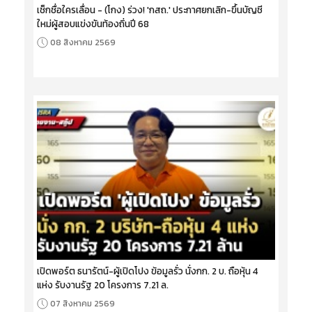
เช็กชื่อใครเลื่อน - (โกง) ร่วง! 'กสถ.' ประกาศยกเลิก-ขึ้นบัญชี
ใหม่ผู้สอบแข่งขันท้องถิ่นปี 68
08 สิงหาคม 2569
เปิดพอร์ต ธนารัตน์-ผู้เปิดโปง ข้อมูลรั่ว นั่งกก. 2 บ. ถือหุ้น 4
แห่ง รับงานรัฐ 20 โครงการ 7.21 ล.
07 สิงหาคม 2569