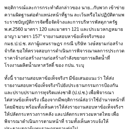
พฤติการณ์และการกระทำดังกล่าวของ นาย...กับพวก เข้าข่าย
ความผิดฐานต่อตำแหน่งหน้าที่ฐาน ละเว้นหรือไม่ปฏิบัติตามพ
ระราชบัญญัติการจัดซื้อจัดจ้างและการบริหารพัสดุภาครัฐ
พ.ศ.2560 มาตรา 120 และมาตรา 121 และประมวลกฎหมาย
อาญา มาตรา 157” รายงานสอบหาข้อเท็จจริงฯของ
กมธ.ป.ป.ช. สภาผู้แทนราษฎร กรณี บริษัท วงษ์สยามก่อสร้าง
จำกัด ขอให้ตรวจสอบการดำเนินการพิจารณาผลการประกวด
ราคาจ้างก่อสร้างงานก่อสร้างกำลังขยายการผลิตน้ำที่
โรงงานผลิตน้ำมหาสวัสดิ์ ของ กปน. ระบุ
ทั้งนี้ รายงานสอบหาข้อเท็จจริงฯ มีข้อเสนอแนะว่า ให้ส่ง
รายงานสอบหาข้อเท็จจริงฯไปยังประธานกรรมการป้องกัน
และปราบปรามการทุจริตแห่งชาติ (ป.ป.ช.) เพื่อพิจารณา
ไต่สวนข้อเท็จจริง เนื่องจากมีพฤติการณ์ส่อว่าใช้อำนาจหน้าที่
โดยมิชอบ พร้อมทั้งเห็นควรให้ส่งรายงานสอบหาข้อเท็จจริงฯ
ให้ปลัดกระทรวงการคลัง และปลัดกระทรวงมหาดไทย เพื่อ
พิจารณาดำเนินการตามหน้าที่ รวมทั้งเห็นควรแจ้งให้
ประธานสภาผู้แทนราษฎรทราบต่อไป