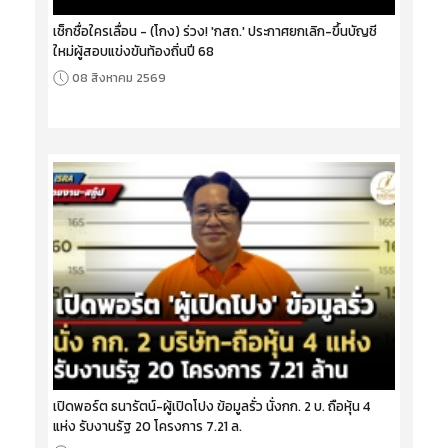
เช็กชื่อใครเลื่อน - (โกง) ร่วง! 'กสถ.' ประกาศยกเลิก-ขึ้นบัญชี
ใหม่ผู้สอบแข่งขันท้องถิ่นปี 68
08 สิงหาคม 2569
เปิดพอร์ต ธนารัตน์-ผู้เปิดโปง ข้อมูลรั่ว นั่งกก. 2 บ. ถือหุ้น 4
แห่ง รับงานรัฐ 20 โครงการ 7.21 ล.