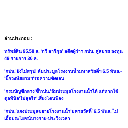
อ่านประกอบ :
ทรัพย์สิน 95.58 ล. ‘กวี อารีกุล’ อดีตผู้ว่าฯ กปน. คู่สมรส ลงทุน
49 รายการ 36 ล.
'กปน.'ยังไม่สรุป! ล้มประมูลโรงงานน้ำมหาสวัสดิ์ฯ 6.5 พันล.-
'บิ๊กวงษ์สยามฯ'รอความชัดเจน
'กรมบัญชีกลาง'ชี้'กปน.'ล้มประมูลโรงงานน้ำได้ แต่หากใช้
ดุลพินิจ'ไม่สุจริต'เสี่ยงโดนฟ้อง
‘กปน.’แจงประมูลขยายโรงงานน้ำ‘มหาสวัสดิ์’ 6.5 พันล. ไม่
เอื้อประโยชน์บางราย-ประวิงเวลา