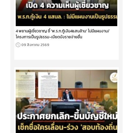
4 พยานผู้เชี่ยวชาญ ชี้ 'พ.ร.ก.กู้เงิน4แสนล้าน' ไม่มีแผนงาน/
โครงการเป็นรูปธรรม-เบียดบังรายจ่ายอื่น
09 สิงหาคม 2569