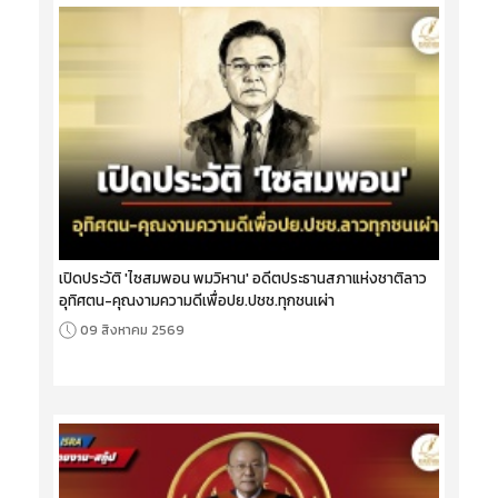
เปิดประวัติ 'ไซสมพอน พมวิหาน' อดีตประธานสภาแห่งชาติลาว
อุทิศตน-คุณงามความดีเพื่อปย.ปชช.ทุกชนเผ่า
09 สิงหาคม 2569