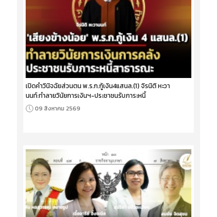
เปิดคำวินิจฉัยส่วนตน พ.ร.ก.กู้เงิน4แสนล.(1) จิรนิติ หะวา
นนท์:ทำลายวินัยการเงินฯ-ประชาชนรับภาระหนี้
09 สิงหาคม 2569