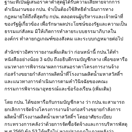
ฐานะที่เป็นผู้เสนอราคาต่ำสุดผู้ได้รับความเสียหายจากการ
ดำเนินงานของ กปน. จำเป็นต้องใช้สิทธิดำเนินการทาง
กฎหมายให้ถึงที่สุดกับ กปน. ตลอดจนผู้บริหารและเจ้าหน้าที่
ของรัฐผู้เกี่ยวข้อง เพื่อรักษาผลประโยชน์ของรัฐและความเป็น
ธรรมแก่สังคม มิให้เกิดการทำลายระบบธรรมาภิบาลใน
องค์กร ทำลายกฎเกณฑ์ของสังคม และระบบกฎหมายต่อไป
สำนักข่าวอิศรารายงานเพิ่มเติมว่า ก่อนหน้านี้ กปน.ได้ทำ
หนังสืออย่างน้อย 3 ฉบับ ถึงอธิบดีกรมบัญชีกลาง เพื่อขอหารือ
แนวทางการพิจารณาผลการเสนอราคาโครงการงานจ้าง
ก่อสร้างขยายกำลังการผลิตน้ำที่โรงงานผลิตน้ำมหาสวัสดิ์ฯ
และแนวทางการดำเนินการตามคำวินิจฉัยของคณะ
กรรมการพิจารณาอุทธรณ์และข้อร้องเรียน (เพิ่มเติม)
โดย กปน. ได้ขอหารือกับกรมบัญชีกลาง ว่า กปน.จะสามารถ
ยกเลิกการจัดจ้างโครงการงานจ้างก่อสร้างขยายกำลังการ
ผลิตน้ำที่โรงงานผลิตน้ำมหาสวัสดิ์ฯ โดยอาศัยระเบียบ
กระทรวงการคลังว่าด้วยการจัดซื้อจัดจ้างและการบริหารพัสดุ
พ.ศ.2560 ข้อ 53 ได้หรือไม่ หากปรากกฎในภายหลังว่า