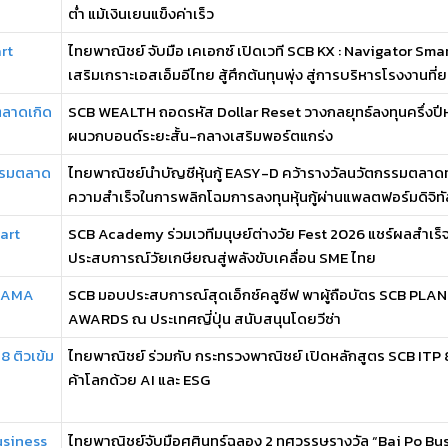
ต่ำ แม้เงินเยนแข็งค่าเร็ว
rt
ไทยพาณิชย์ จับมือ เคเอกซ์ เปิดเวที SCB KX : Navigator Smar
เสริมเกราะเอสเอ็มอีไทย สู้ศึกต้นทุนพุ่ง สู่การบริหารโรงงานที่ย .
ตลาดเกิด
SCB WEALTH ถอดรหัส Dollar Reset วางกลยุทธ์ลงทุนครึ่งปีหล
ผนวกบอนด์ระยะสั้น-กลางเสริมพอร์ตแกร่ง
กรรมตลาด
ไทยพาณิชย์นำบัญชีหุ้นกู้ EASY-D คว้ารางวัลนวัตกรรมตลาด
ความสำเร็จในการพลิกโฉมการลงทุนหุ้นกู้ผ่านแพลตฟอร์มดิจิทั
art
SCB Academy ร่วมเวทีมนุษย์ต่างวัย Fest 2026 แชร์ผลสำเร็
ประสบการณ์วัยเกษียณสู่พลังขับเคลื่อน SME ไทย
 MAMA
SCB มอบประสบการณ์สุดเอ็กซ์คลูซีฟ พาผู้ถือบัตร SCB PL
AWARDS ณ ประเทศญี่ปุ่น สนับสนุนโดยวีซ่า
8 ติวเข้ม
ไทยพาณิชย์ ร่วมกับ กระทรวงพาณิชย์ เปิดหลักสูตร SCB ITP 8 
ค้าโลกด้วย AI และ ESG
usiness
ไทยพาณิชย์จับมือศศินทร์ฉลอง 2 ทศวรรษรางวัล “Bai Po Bu