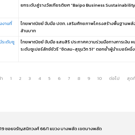
ยกระดับสู่รางวัลเกียรติยศ “Baipo Business Sustainabilit
งานที่
ไทยพาณิชย์ จับมือ ปตท. เสริมศักยภาพโครงสร้างพื้นฐานพลังงานท
ล้านบาท
์ระดับซู
ไทยพาณิชย์ จับมือ แสนสิริ ประกาศความร่วมมือทางการเงิน ห
ระดับซูเปอร์ลักซ์ชัวรี “ชิดลม-สุขุมวิท 51” ตอกย้ำผู้นำเบอร์หนึ่ง .
้า
1
2
3
4
5
6
7
8
9
10
ต่อไป
สุดท
ี่ 219 ซอยจรัญสนิทวงศ์ 66/1 แขวง บางพลัด เขตบางพลัด