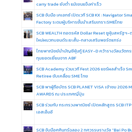
carry trade ยังต่ำ แม้เยนแข็งค่าเร็ว
SCB จับมือ เคเอกซ์ เปิดเวที SCB KX : Navigator Sma
Factory ระดมผู้บริหารชั้นนำเสริมเกราะSMEไทย
SCB WEALTH ถอดรหัส Dollar Reset ชูหุ้นสหรัฐฯ-
ใหม่ผนวกบอนด์ระยะสั้น-กลางเสริมพอร์ตแกร่ง
ไทยพาณิชย์นำบัญชีหุ้นกู้ EASY-D คว้ารางวัลนวัต
ทุนยอดเยี่ยมจาก ABF
SCB Academy ร่วมเวที Fest 2026 แชร์ผลสำเร็จ Sm
Retiree ขับเคลื่อน SME ไทย
SCB พาผู้ถือบัตร SCB PLANET VISA เข้าชม 2026
AWARDS ณ ประเทศญี่ปุ่น
SCB ร่วมกับ กระทรวงพาณิชย์ เปิดหลักสูตร SCB ITP 
เอสเอ็มอี
SCB จับมือศศินทร์ฉลอง 2 ทศวรรษรางวัล “Bai Po B