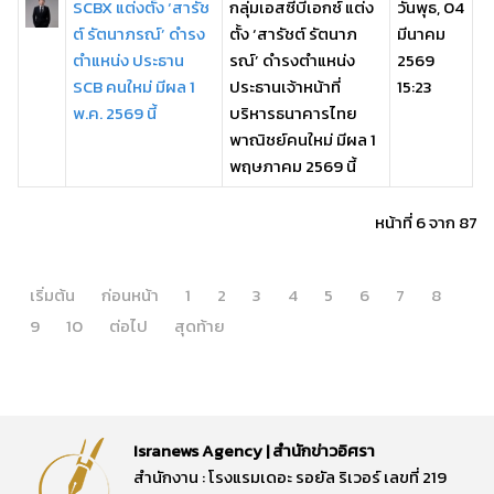
SCBX แต่งตั้ง ‘สารัช
กลุ่มเอสซีบีเอกซ์ แต่ง
วันพุธ, 04
ต์ รัตนาภรณ์’ ดำรง
ตั้ง ‘สารัชต์ รัตนาภ
มีนาคม
ตำแหน่ง ประธาน
รณ์’ ดำรงตำแหน่ง
2569
SCB คนใหม่ มีผล 1
ประธานเจ้าหน้าที่
15:23
พ.ค. 2569 นี้
บริหารธนาคารไทย
พาณิชย์คนใหม่ มีผล 1
พฤษภาคม 2569 นี้
หน้าที่ 6 จาก 87
เริ่มต้น
ก่อนหน้า
1
2
3
4
5
6
7
8
9
10
ต่อไป
สุดท้าย
Isranews Agency | สำนักข่าวอิศรา
สำนักงาน : โรงแรมเดอะ รอยัล ริเวอร์ เลขที่ 219