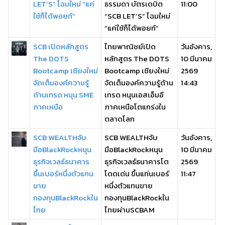
LET’S” โฉมใหม่ “แค่
ธรรมดา บัตรเดบิต
11:00
ใช้ก็ได้พอยท์”
“SCB LET’S” โฉมใหม่
“แค่ใช้ก็ได้พอยท์”
SCB เปิดหลักสูตร
ไทยพาณิชย์เปิด
วันอังคาร,
The DOTS
หลักสูตร The DOTS
10 มีนาคม
Bootcamp เชียงใหม่
Bootcamp เชียงใหม่
2569
จัดเต็มองค์ความรู้
จัดเต็มองค์ความรู้ด้าน
14:43
ด้านเทรด หนุน SME
เทรด หนุนเอสเอ็มอี
ภาคเหนือ
ภาคเหนือโตแกร่งใน
ตลาดโลก
SCB WEALTHจับ
SCB WEALTHจับ
วันอังคาร,
มือBlackRockหนุน
มือBlackRockหนุน
10 มีนาคม
ธุรกิจเวลธ์ธนาคาร
ธุรกิจเวลธ์ธนาคารโต
2569
ขึ้นเบอร์หนึ่งตัวแทน
โดดเด่น ขึ้นแท่นเบอร์
11:47
ขาย
หนึ่งตัวแทนขาย
กองทุนBlackRockใน
กองทุนBlackRockใน
ไทย
ไทยผ่านSCBAM