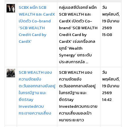
SCBX ผนึก SCB
กลุ่มเอสซีบีเอกซ์ ผนึก
วัน
WEALTH และ CardX
SCB WEALTH และ
พฤหัสบดี,
เปิดตัว Co-brand
CardX เปิดตัว Co-
19 มีนาคม
‘SCB WEALTH
brand ‘SCB WEALTH
2569
Credit Card by
Credit Card by
15:08
CardX’
CardX’ เร่งเครื่องกล
ยุทธ์ ‘Wealth
Synergy’ ยกระดับ
ประสบการณ์ล ...
SCB WEALTH มอง
SCB WEALTH มอง
วัน
ความขัดแย้ง
ความขัดแย้ง
พฤหัสบดี,
ตะวันออกกลางยังอยู่
ตะวันออกกลางยังอยู่
19 มีนาคม
ในกรณีฐาน แนะ
ในกรณีฐาน แนะ
2569
ยึดStay
ยึดStay
14:42
Investedควบ
Investedควบกระจาย
กระจายความเสี่ยง
ความเสี่ยงมองเป้า
หมายระยะยาว