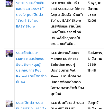
SCB ชวนเปลี่ยนธีม
SCB ชวนเปลี่ยนธีม
วันพุธ, 18
แอป SCB EASY ให้
แอป SCB EASY ให้ตรง
มีนาคม
ตรงใจคุณ เปิดตัว
ใจคุณ เปิดตัว “ร้านค้า
2569
“ร้านค้าธีม” บน
ธีม” บน EASY Store
12:06
EASY Store
เสิร์ฟธีมและสลิปโอน
เงินดีไซน์หลากสไตล์
เติมพลังใจทุกการใช้
งาน - ขนทัพธีม ...
SCB จัดสัมมนา
SCB จัดงานสัมมนา
วันอังคาร,
Manee Business
Manee Business
17 มีนาคม
Solution หนุนผู้
Solution หนุนผู้
2569
ประกอบการ Pet
ประกอบการ Pet
13:48
Parent เติบโตอย่าง
Parent เติบโตอย่าง
มั่นคง
มั่นคง พร้อมต่อยอด
โอกาสตลาดสัตว์เลี้ยง
ยุคใหม่
SCB เปิดตัว “SCB
SCB เปิดตัวแอป “SCB
วันศุกร์,
PLANET PLUS” จับ
PLANET PLUS”
13 มีนาคม