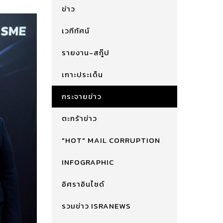
ข่าว
เวทีทัศน์
รายงาน-สกู๊ป
เกาะประเด็น
กระจายข่าว
ตะกร้าข่าว
"HOT" MAIL CORRUPTION
INFOGRAPHIC
อิศราอินไซด์
รวมข่าว ISRANEWS