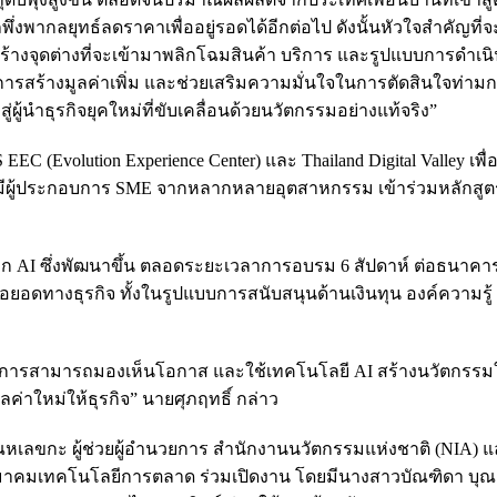
ึ่งพากลยุทธ์ลดราคาเพื่ออยู่รอดได้อีกต่อไป ดังนั้นหัวใจสำคัญที่จ
้างจุดต่างที่จะเข้ามาพลิกโฉมสินค้า บริการ และรูปแบบการดำเนิ
ในการสร้างมูลค่าเพิ่ม และช่วยเสริมความมั่นใจในการตัดสินใจท่า
ู่ผู้นำธุรกิจยุคใหม่ที่ขับเคลื่อนด้วยนวัตกรรมอย่างแท้จริง”
EC (Evolution Experience Center) และ Thailand Digital Valley เพื่อ
ี้มีผู้ประกอบการ SME จากหลากหลายอุตสาหกรรม เข้าร่วมหลักส
ก AI ซึ่งพัฒนาขึ้น ตลอดระยะเวลาการอบรม 6 สัปดาห์ ต่อธนาค
อยอดทางธุรกิจ ทั้งในรูปแบบการสนับสนุนด้านเงินทุน องค์ความรู้
ะกอบการสามารถมองเห็นโอกาส และใช้เทคโนโลยี AI สร้างนวัตกรร
ูลค่าใหม่ให้ธุรกิจ” นายศุภฤทธิ์ กล่าว
ี อุณหเลขกะ ผู้ช่วยผู้อำนวยการ สำนักงานนวัตกรรมแห่งชาติ (NIA) 
ยกสมาคมเทคโนโลยีการตลาด ร่วมเปิดงาน โดยมีนางสาวบัณฑิดา บุณ