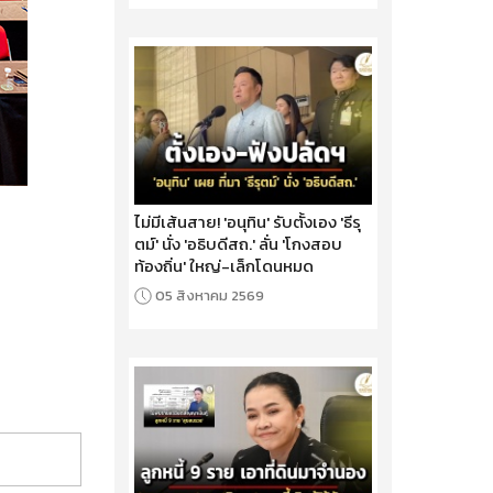
ไม่มีเส้นสาย! 'อนุทิน' รับตั้งเอง 'ธีรุ
ตม์' นั่ง 'อธิบดีสถ.' ลั่น 'โกงสอบ
ท้องถิ่น' ใหญ่-เล็กโดนหมด
05 สิงหาคม 2569