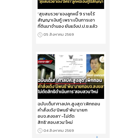
‘สุขสมรวย’แจงลูกหนี้ 9 รายไร้
สัญญาเงินกู้ เพราะเป็นการเอา
ที่ดินมาจำนอง ยันแจ้งป.ป.ช.แล้ว
05 สิงหาคม 2569
ฉบับเต็ม!‘ศาลปค.สูงสุด’เพิกถอน
คำสั่งเด้ง‘นิพนธ์’พ้น‘นายก
อบจ.สงขลา’-ไม่ตัด
สิทธิ‘สอบสวน’ใหม่
04 สิงหาคม 2569