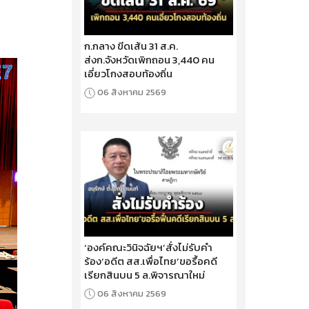
ก.กลาง ขีดเส้น 31 ส.ค.
ส่งก.จังหวัดเพิกถอน 3,440 คน
เอี่ยวโกงสอบท้องถิ่น
06 สิงหาคม 2569
‘องค์คณะวินิจฉัยฯ’สั่งไม่รับคำ
ร้อง‘อดีต สส.เพื่อไทย’ขอรื้อคดี
เรียกสินบน 5 ล.พิจารณาใหม่
06 สิงหาคม 2569