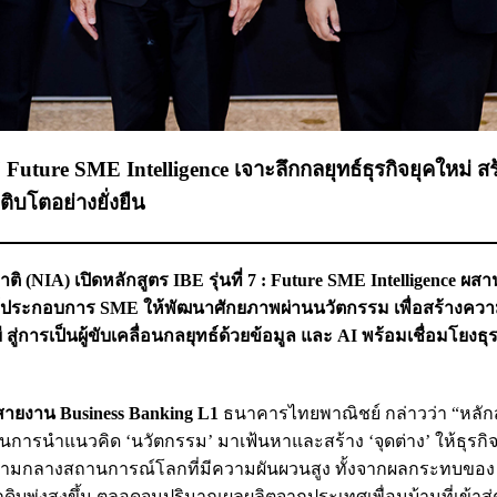
 Future SME Intelligence เจาะลึกกลยุทธ์ธุรกิจยุคใหม่ สร
ติบโตอย่างยั่งยืน
(NIA) เปิดหลักสูตร IBE รุ่นที่ 7 : Future SME Intelligence ผส
สริมผู้ประกอบการ SME ให้พัฒนาศักยภาพผ่านนวัตกรรม เพื่อสร้างควา
ารเป็นผู้ขับเคลื่อนกลยุทธ์ด้วยข้อมูล และ AI พร้อมเชื่อมโยงธุร
ารสายงาน Business Banking L1
ธนาคารไทยพาณิชย์ กล่าวว่า “หลัก
ME ในการนำแนวคิด ‘นวัตกรรม’ มาเฟ้นหาและสร้าง ‘จุดต่าง’ ให้ธุร
น ท่ามกลางสถานการณ์โลกที่มีความผันผวนสูง ทั้งจากผลกระทบของ
ถุดิบพุ่งสูงขึ้น ตลอดจนปริมาณผลผลิตจากประเทศเพื่อนบ้านที่เข้าส