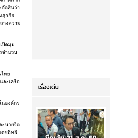
ะตัดสินว่า
นธุรกิจ
มกลางความ
เปิดมุม
ูตรจำนวน
ารไทย
 และเครือ
เรื่องเด่น
มในองค์กร
และนายจิต
เดชอิทธิ