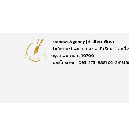
Isranews Agency | สำนักข่าวอิศรา
สำนักงาน : โรงแรมเดอะ รอยัล ริเวอร์ เลขท
กรุงเทพมหานคร 10700
เบอร์โทรศัพท์ : 095-575-8881,02-241316