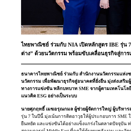
ไทยพาณิชย์ ร่วมกับ NIA เปิดหลักสูตร IBE รุ่น 7
ต่าง” ด้วยนวัตกรรม พร้อมขับเคลื่อนธุรกิจสู่การเ
ธนาคารไทยพาณิชย์ ร่วมกับ สำนักงานนวัตกรรมแห่งชาติ 
นวัตกรรม เพื่อพัฒนาธุรกิจสู่อนาคตที่ยั่งยืน มุ่งส่งเ
ทางการแข่งขัน พลิกบทบาท SME จากผู้ตามเทคโนโลยี สู่ก
แนวคิด ESG อย่างเป็นระบบ
นายศุภฤทธิ์ เมฆอรุณกมล ผู้ช่วยผู้จัดการใหญ่ ผู้บริห
รุ่น 7 ในปีนี้ มุ่งเน้นการติดอาวุธให้ผู้ประกอบการ S
ยืนหยัด และแข่งขันได้อย่างแข็งแกร่งในตลาดปัจจุบั
สถานการณ์ Middle East ที่ฉุดให้ต้นทุนพลังงาน และวัต