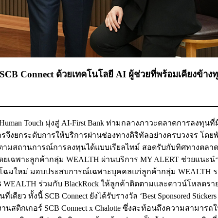
SCB Connect ด้วยเทคโนโลยี AI ผู้ช่วยที่พร้อมเคียงข้างทุก
h Human Touch มุ่งสู่ AI-First Bank ท่ามกลางภาวะตลาดการลงทุนที
ารจึงยกระดับการให้บริการผ่านช่องทางดิจิทัลอย่างครบวงจร โด
้าติดตามสถานการณ์การลงทุนได้แบบเรียลไทม์ สอดรับกับทิศทางตล
โดยเฉพาะลูกค้ากลุ่ม WEALTH ผ่านบริการ MY ALERT ช่วยแนะน
 โฉมใหม่ มอบประสบการณ์เฉพาะบุคคลแก่ลูกค้ากลุ่ม WEALTH รว
 SCB WEALTH ร่วมกับ BlackRock ให้ลูกค้าติดตามและดาวน์โหลดร
ดียว ทั้งนี้ SCB Connect ยังได้รับรางวัล ‘Best Sponsored Stickers 
ลงานสติกเกอร์ SCB Connect x Chalotte ซึ่งสะท้อนถึงความสามารถ