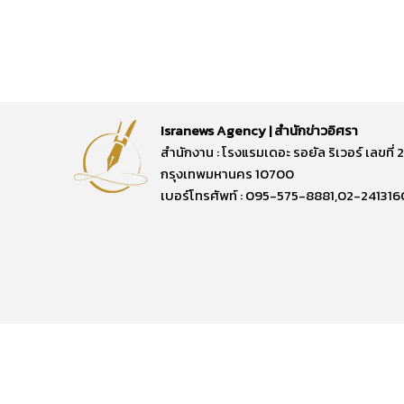
Isranews Agency | สำนักข่าวอิศรา
สำนักงาน : โรงแรมเดอะ รอยัล ริเวอร์ เลขท
กรุงเทพมหานคร 10700
เบอร์โทรศัพท์ : 095-575-8881,02-241316