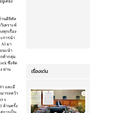
ู่เคียง
านดิจิทัล
วิเคราะห์
งทุกเรื่อง
และการนำ
 AI มา
่อแนะนำ
กค้ากลุ่ม
k ซึ่งจัด
ง ผ่าน
เรื่องเด่น
ท่า และมี
สามารถคว้า
ct x
 ล้านครั้ง
ู่การเป็น