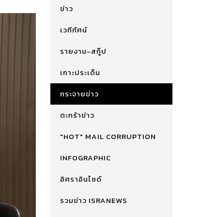
ข่าว
เวทีทัศน์
รายงาน-สกู๊ป
เกาะประเด็น
กระจายข่าว
ตะกร้าข่าว
"HOT" MAIL CORRUPTION
INFOGRAPHIC
อิศราอินไซด์
รวมข่าว ISRANEWS