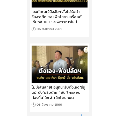
‘องค์คณะวินิจฉัยฯ’สั่งไม่รับคำ
ร้อง‘อดีต สส.เพื่อไทย’ขอรื้อคดี
เรียกสินบน 5 ล.พิจารณาใหม่
06 สิงหาคม 2569
ไม่มีเส้นสาย! 'อนุทิน' รับตั้งเอง 'ธีรุ
ตม์' นั่ง 'อธิบดีสถ.' ลั่น 'โกงสอบ
ท้องถิ่น' ใหญ่-เล็กโดนหมด
05 สิงหาคม 2569