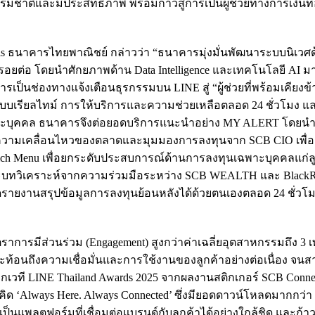
ชาติและมีประสิทธิภาพ พร้อมก้าวสู่การเป็นผู้ช่วยทางการเงินที่อย
nnels ธนาคารไทยพาณิชย์ กล่าวว่า “ธนาคารมุ่งมั่นพัฒนาระบบนิเวศด้
้รอยต่อ โดยนำศักยภาพด้าน Data Intelligence และเทคโนโลยี AI มา
รเป็นช่องทางแจ้งเตือนธุรกรรมบน LINE สู่ “ผู้ช่วยที่พร้อมเคียงข้า
รมแบบเรียลไทม์ การให้บริการและความช่วยเหลือตลอด 24 ชั่วโมง 
าะบุคคล ธนาคารจึงต่อยอดบริการแนะนำอย่าง MY ALERT โดยนำ
ลความเคลื่อนไหวของตลาดและมุมมองการลงทุนจาก SCB CIO เพื
ich Menu เพื่อยกระดับประสบการณ์ด้านการลงทุนเฉพาะบุคคลแก่ลู
และบทวิเคราะห์จากความร่วมมือระหว่าง SCB WEALTH และ BlackRoc
านสรุปข้อมูลการลงทุนย้อนหลังได้ด้วยตนเองตลอด 24 ชั่วโม
ราการมีส่วนร่วม (Engagement) สูงกว่าค่าเฉลี่ยอุตสาหกรรมถึง 3 เ
ะท้อนถึงความเชื่อมั่นและการใช้งานของลูกค้าอย่างต่อเนื่อง จน
’ จากเวที LINE Thailand Awards 2025 จากผลงานสติกเกอร์ SCB Conne
ิด ‘Always Here. Always Connected’ ซึ่งมียอดดาวน์โหลดมากกว่า 1
แพลตฟอร์มที่เชื่อมต่อแบรนด์กับลูกค้าได้อย่างใกล้ชิด และก้าวส