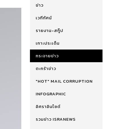
ข่าว
เวทีทัศน์
รายงาน-สกู๊ป
เกาะประเด็น
กระจายข่าว
ตะกร้าข่าว
"HOT" MAIL CORRUPTION
INFOGRAPHIC
อิศราอินไซด์
รวมข่าว ISRANEWS