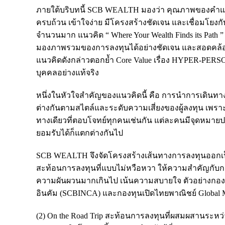
ภายใต้บริบทนี้ SCB WEALTH มองว่า คุณภาพของคำแ
ครบถ้วน เข้าใจง่าย มีโครงสร้างชัดเจน และเชื่อมโยงกั
จำนวนมาก แนวคิด “ Where Your Wealth Finds its Path ”
มองภาพรวมของการลงทุนได้อย่างชัดเจน และสอดคล้องก
แนวคิดดังกล่าวตอกย้ำ Core Value เรื่อง HYPER-P
บุคคลอย่างแท้จริง
หนึ่งในหัวใจสำคัญของแนวคิดนี้ คือ การนำการเดินทาง 
ต่างกันตามสไตล์และระดับความเสี่ยงของผู้ลงทุน เพราะ
ทางเดียวที่ตอบโจทย์ทุกคนเช่นกัน แต่ละคนมีจุดหมายปล
ยอมรับได้ก็แตกต่างกันไป
SCB WEALTH จึงจัดโครงสร้างเส้นทางการลงทุนออกเป็น 3 ร
สะท้อนการลงทุนที่แบบไม่หวือหวา ให้ความสำคัญกับ
ความผันผวนมากเกินไป เน้นความสบายใจ ตัวอย่างกองทุน
อินคัม (SCBINCA) และกองทุนเปิดไทยพาณิชย์ Global Mul
(2) On the Road Trip สะท้อนการลงทุนที่ผสมผสานระห