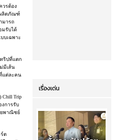
ควรต้อง
ผลิตภัณฑ์
นสามารถ
มรับได้
รแบบเฉพาะ
ทริปที่แตก
่มีเส้น
ที่แต่ละคน
เรื่องเด่น
Chill Trip
องการรับ
ทยพาณิชย์
ร์ต