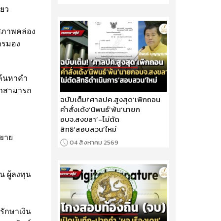
ียว
าสภาพคล่อง
การมอง
รค้นหาคำ
ค้าสามารถ
ฉบับเต็ม!‘ศาลปค.สูงสุด’เพิกถอน
คำสั่งเด้ง‘นิพนธ์’พ้น‘นายก
อบจ.สงขลา’-ไม่ตัด
สิทธิ‘สอบสวน’ใหม่
อขาย
04 สิงหาคม 2569
 ผู้ลงทุน
ักษาเงิน