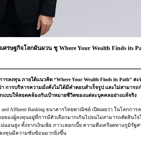
ษฐกิจโลกผันผวน ชู Where Your Wealth Finds its Pa
งทุน ภายใต้แนวคิด “Where Your Wealth Finds its Path” สะท
่อว่า การบริหารความมั่งคั่งไม่ได้มีคำตอบสำเร็จรูป และไม่สามาร
งออกแบบให้สอดคล้องกับเป้าหมายชีวิตของแต่ละบุคคลอย่างแท้จริง
h and Affluent Banking ธนาคารไทยพาณิชย์ เปิดเผยว่า ในโลกการลง
ของผู้ลงทุนอยู่ที่การมีตัวเลือกมากเกินไปจนไม่สามารถตัดสินใจไ
่นอนสูง ทั้งจากเงินเฟ้อ ภาวะดอกเบี้ย ความตึงเครียดทางภูมิรัฐ
งทุนมีความซับซ้อนมากยิ่งขึ้น