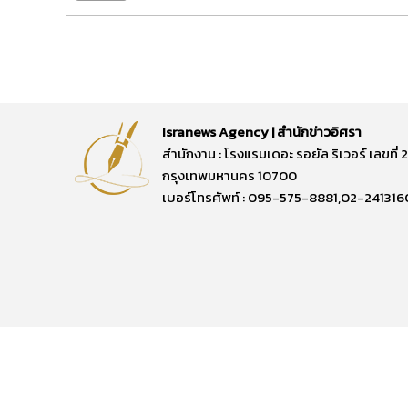
Isranews Agency | สำนักข่าวอิศรา
สำนักงาน : โรงแรมเดอะ รอยัล ริเวอร์ เลขท
กรุงเทพมหานคร 10700
เบอร์โทรศัพท์ : 095-575-8881,02-241316