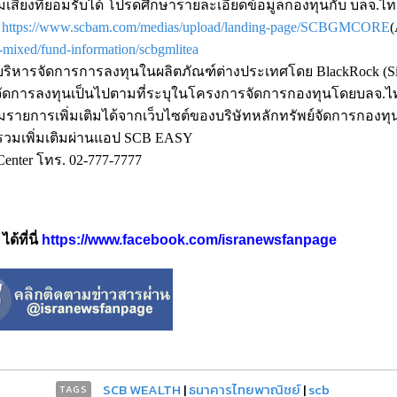
เสี่ยงที่ยอมรับได้ โปรดศึกษารายละเอียดข้อมูลกองทุนกับ บลจ.ไ
่
https://www.scbam.com/medias/upload/landing-page/SCBGMCORE
(
-mixed/fund-information/scbgmlitea
ารจัดการการลงทุนในผลิตภัณฑ์ต่างประเทศโดย BlackRock (Si
จัดการลงทุนเป็นไปตามที่ระบุในโครงการจัดการกองทุนโดยบลจ.ไ
วมรายการเพิ่มเติมได้จากเว็บไซต์ของบริษัทหลักทรัพย์จัดการกองท
วมเพิ่มเติมผ่านแอป SCB EASY
Center โทร. 02-777-7777
้ที่นี่
https://www.facebook.com/isranewsfanpage
SCB WEALTH
|
ธนาคารไทยพาณิชย์
|
scb
TAGS