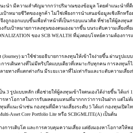
นะนำ มีความสำคัญมากกว่าปริมาณของข้อมูล โดยคำแนะนำที่ดี
บเป้าหมายชีวิตของลูกค้า ไม่ใช่เพียงการนำเสนอข้อมูลเชิงลึกหรือ
 จึงถูกออกแบบขึ้นเพื่อทำหน้าที่เป็นกรอบแนวคิด ที่ช่วยให้ผู้ลงทุ
ับเป้าหมายการลงทุนของตนเองมากขึ้น บนระดับความเสี่ยงที่ยอ
ERSONALIZATION ของ SCB WEALTH ที่มุ่งตอบโจทย์ความต้องกา
(Journey) มาใช้ช่วยอธิบายการลงทุนให้เข้าใจง่ายขึ้น ผ่านรูปแบบ
การเดินทางที่ไม่มีทริปใดแบบเดียวที่เหมาะกับทุกคน การลงทุนก็ไม
ายทางที่แตกต่างกัน มีระยะเวลาที่ไม่เท่ากันและระดับความเสี่ยง
ูปแบบหลัก เพื่อช่วยให้ผู้ลงทุนเข้าใจตนเองได้ง่ายขึ้น ได้แก่ 1) 
การหาโอกาสในการรับผลตอบแทนที่มากกกว่าการเงินฝาก แต่ไม่ต้
ที่แนะนำเช่น กองทุนที่มีความเสี่ยงระดับ 5 ได้แก่ กองทุนเปิดไ
ti-Asset Core Portfolio Lite หรือ SCBGMLITE(A) เป็นต้น
ว่างการเติบโต และการควบคุมความเสี่ยง แต่ยังมองหาโอกาสให้พอ