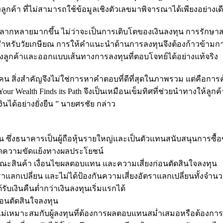
ค้า ที่ไม่สามารถใช้ข้อมูลเชิงตัวเลขมาพิจารณาได้เพียงอย่างเด
วามหลากหลายมากขึ้น ไม่ว่าจะเป็นการเติบโตของเงินลงทุน การรักษ
หรับวัยเกษียณ การให้คำแนะนำด้านการลงทุนจึงต้องก้าวข้าม
ลูกค้าและออกแบบเส้นทางการลงทุนที่ตอบโจทย์ได้อย่างแท้จริง
กคน สิ่งสำคัญจึงไม่ใช่การหาคำตอบที่ดีที่สุดในภาพรวม แต่คือกา
r Wealth Finds its Path จึงเป็นเหมือนเข็มทิศที่ช่วยนำทางให้ลูก
นได้อย่างยั่งยืน ” นายศรชัย กล่าว
น ซึ่งธนาคารเป็นผู้ถือหุ้นรายใหญ่และเป็นตัวแทนสนับสนุนการซื้
กิดความขัดแย้งทางผลประโยชน์
ษณะสินค้า เงื่อนไขผลตอบแทน และความเสี่ยงก่อนตัดสินใจลงทุน
แลกเปลี่ยน และไม่ได้ป้องกันความเสี่ยงอัตราแลกเปลี่ยนทั้งจำนวน
บเงินคืนต่ำกว่าเงินลงทุนเริ่มแรกได้
่อนตัดสินใจลงทุน
หมาะสมกับผู้ลงทุนที่ต้องการผลตอบแทนสม่ำเสมอหรือต้องการร