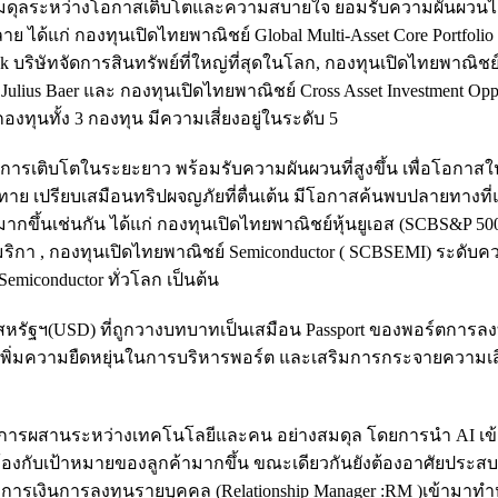
สมดุลระหว่างโอกาสเติบโตและความสบายใจ ยอมรับความผันผวนไ
าย ได้แก่ กองทุนเปิดไทยพาณิชย์ Global Multi-Asset Core Portfolio
ิษัทจัดการสินทรัพย์ที่ใหญ่ที่สุดในโลก, กองทุนเปิดไทยพาณิชย์
ius Baer และ กองทุนเปิดไทยพาณิชย์ Cross Asset Investment Oppo
ุนทั้ง 3 กองทุน มีความเสี่ยงอยู่ในระดับ 5
าสการเติบโตในระยะยาว พร้อมรับความผันผวนที่สูงขึ้น เพื่อโอกาส
าทาย เปรียบเสมือนทริปผจญภัยที่ตื่นเต้น มีโอกาสค้นพบปลายทางที
กขึ้นเช่นกัน ได้แก่ กองทุนเปิดไทยพาณิชย์หุ้นยูเอส (SCBS&P 500
มริกา , กองทุนเปิดไทยพาณิชย์ Semiconductor ( SCBSEMI) ระดับคว
miconductor ทั่วโลก เป็นต้น
รัฐฯ(USD) ที่ถูกวางบทบาทเป็นเสมือน Passport ของพอร์ตการลงทุ
เพิ่มความยืดหยุ่นในการบริหารพอร์ต และเสริมการกระจายความเสี
อนการผสานระหว่างเทคโนโลยีและคน อย่างสมดุล โดยการนำ AI เข
งกับเป้าหมายของลูกค้ามากขึ้น ขณะเดียวกันยังต้องอาศัยประส
การเงินการลงทุนรายบุคคล (Relationship Manager :RM )เข้ามาทำห