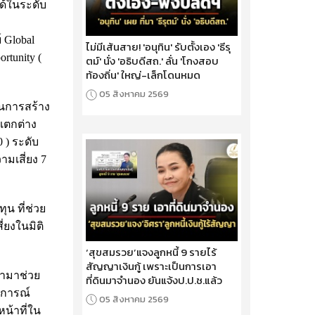
ด้ในระดับ
 Global
ไม่มีเส้นสาย! 'อนุทิน' รับตั้งเอง 'ธีรุ
rtunity (
ตม์' นั่ง 'อธิบดีสถ.' ลั่น 'โกงสอบ
ท้องถิ่น' ใหญ่-เล็กโดนหมด
05 สิงหาคม 2569
ในการสร้าง
่แตกต่าง
 ) ระดับ
ามเสี่ยง 7
น ที่ช่วย
่ยงในมิติ
‘สุขสมรวย’แจงลูกหนี้ 9 รายไร้
สัญญาเงินกู้ เพราะเป็นการเอา
้ามาช่วย
ที่ดินมาจำนอง ยันแจ้งป.ป.ช.แล้ว
บการณ์
05 สิงหาคม 2569
น้าที่ใน