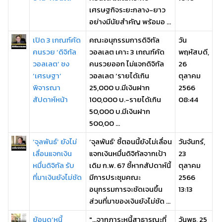
เศรษฐกิจระยะกลาง-ยาว
อย่างมีนัยสำคัญ พร้อมอ ...
เปิด 3 เกณฑ์คัด
คณะอนุกรรมการดิจิทัล
วัน
คนรวย ‘ดิจิทัล
วอลเลต เคาะ 3 เกณฑ์คัด
พฤหัสบดี,
วอลเลต’ ชง
คนรวยออก ไม่แจกดิจิทัล
26
‘เศรษฐา’
วอลเลต ‘รายได้เกิน
ตุลาคม
พิจารณา
25,000 บ.มีเงินฝาก
2566
สัปดาห์หน้า
100,000 บ.-รายได้เกิน
08:44
50,000 บ.มีเงินฝาก
500,00 ...
‘จุลพันธ์’ ยังไม่
‘จุลพันธ์’ ชี้ตอนนี้ยังไม่เลื่อน
วันจันทร์,
เลื่อนแจกเงิน
แจกเงินหมื่นดิจิทัลจากเป้า
23
หมื่นดิจิทัล รับ
เดิม ก.พ. 67 ชี้หากสัปดาห์นี้
ตุลาคม
ที่มาเงินยังไม่ชัด
มีการประชุมคณะ
2566
อนุกรรมการจะชัดเจนขึ้น
13:13
ส่วนที่มาของเงินยังไม่ชัด ...
ย้อนดู‘หนี้
"...จากภาระหนี้สาธารณะที่
วันพุธ, 25