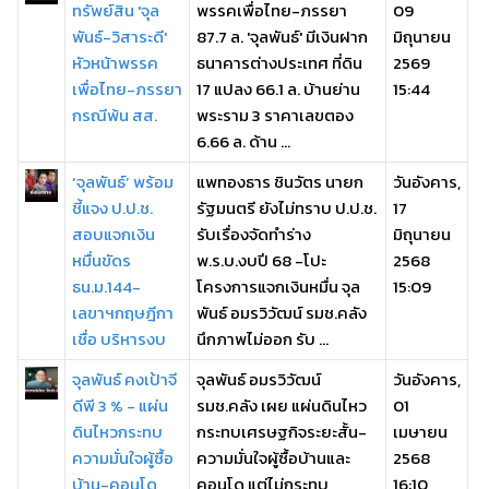
ทรัพย์สิน 'จุล
พรรคเพื่อไทย-ภรรยา
09
พันธ์-วิสาระดี'
87.7 ล. 'จุลพันธ์' มีเงินฝาก
มิถุนายน
หัวหน้าพรรค
ธนาคารต่างประเทศ ที่ดิน
2569
เพื่อไทย-ภรรยา
17 แปลง 66.1 ล. บ้านย่าน
15:44
กรณีพ้น สส.
พระราม 3 ราคาเลขตอง
6.66 ล. ด้าน ...
‘จุลพันธ์’ พร้อม
แพทองธาร ชินวัตร นายก
วันอังคาร,
ชี้แจง ป.ป.ช.
รัฐมนตรี ยังไม่ทราบ ป.ป.ช.
17
สอบแจกเงิน
รับเรื่องจัดทำร่าง
มิถุนายน
หมื่นขัดร
พ.ร.บ.งบปี 68 -โปะ
2568
ธน.ม.144-
โครงการแจกเงินหมื่น จุล
15:09
เลขาฯกฤษฎีกา
พันธ์ อมรวิวัฒน์ รมช.คลัง
เชื่อ บริหารงบ
นึกภาพไม่ออก รับ ...
จุลพันธ์ คงเป้าจี
จุลพันธ์ อมรวิวัฒน์
วันอังคาร,
ดีพี 3 % - แผ่น
รมช.คลัง เผย แผ่นดินไหว
01
ดินไหวกระทบ
กระทบเศรษฐกิจระยะสั้น-
เมษายน
ความมั่นใจผู้ซื้อ
ความมั่นใจผู้ซื้อบ้านและ
2568
บ้าน-คอนโด
คอนโด แต่ไม่กระทบ
16:10