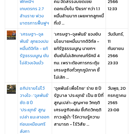
พักหนี้ฯ
คน จัดสรรงบชดเชย
2566
เกษตรกร 2.7
ดอกเบี้ยใน 'ปีแรก' กว่า 1.1
12:33
ล้านราย พ่วง
หมื่นล้านบาท เผยหากลูกหนี้
มาตรการฟื้นฟูฯ
ที่เข้ ...
‘เศรษฐา-จุล
‘เศรษฐา-จุลพันธ์’ แจงยิบ
วันจันทร์,
พันธ์’ ลุกแจงปม
นโยบายหมื่นบาทดิจิทัล -
11
หมื่นดิจิทัล - แก้
แก้รัฐธรรมนูญ นายกฯ
กันยายน
รัฐธรรมนูญ ยัน
ยืนยันไม่เลิกเกณฑ์รัศมี 4
2566
ไม่ล้วงเงินมั่ว
กม. เพราะต้องการกระตุ้น
23:33
เศรษฐกิจทั่วทุกภูมิภาค ชี้
ไม่เลิก ...
อภิปรายไม่ไว้
‘จุลพันธ์ เพื่อไทย’ ร่าย 8 ปี
วันพุธ, 20
วางใจ : ‘จุลพันธ์’
รัฐบาล ‘ประยุทธ์’ เป็น 8 ปีที่
กรกฎาคม
ซัด 8 ปี
สูญเปล่า-สูญหาย วิกฤติ
2565
‘ประยุทธ์’ สูญ
เศรษฐกิจถล่ม ชี้เกิดวิกฤติ
23:08
เปล่า แนะลาออก
ภาวะผู้นำ ‘ไร้ความรู้ความ
ก่อนเหมือนศรี
สามารถ - ไร้วิสัย ...
ลังกา