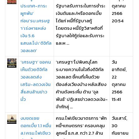
ประเทศ-ภาระ
รัฐบาลรับภาระในการชำระ
ตุลาคม
ผูกพัน’
เงินต้นและ/หรือดอกเบี้ย
2566
ก่อน‘รบ.เศรษฐ
ได้แก่ หนี้ที่รัฐบาลกู้
20:54
า’เร่งหาแหล่ง
โดยตรง หนี้รัฐวิสาหกิจที่
เงิน 5.6
รัฐบาลให้กู้ต่อและรับภาระ
แสนล.โปะ‘ดิจิทัล
และห ...
วอลเลต’
‘เศรษฐา’ ขอคน
‘เศรษฐา’ไปพิษณุโลก
วัน
เห็นด้วยดิจิทัล
ระบายความในใจถึงดิจิทัล
อาทิตย์,
วอลเลตส่ง
วอลเลต ชี้คนที่เห็นด้วย
22
เสริม-ลดวงเงิน
ต้องส่งเวียงบ้าง หลังเสียง
ตุลาคม
สี่แสนล้านข่าว
ค้านดังหระหึ่ม ด้าน ‘จุล
2566
มั่ว
พันธ์’ ปฏิเสธข่าวลดวงเงิน-
15:41
จำกักลุ่ ...
งบชดเชย
ครม.ไฟเขียวมาตรการ ‘พัก
วันเสาร์,
ดอกเบี้ย 1.1 หมื่น
หนี้ฯเกษตรกร’ ครอบคลุม
30
ล.! ครม.ไฟเขียว
ลูกหนี้ ธ.ก.ส. กว่า 2.7 ล้าน
กันยายน