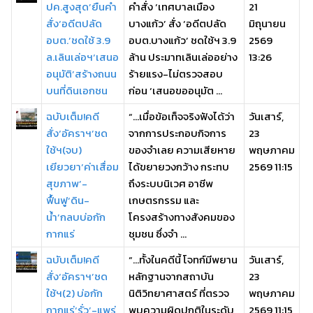
ปค.สูงสุด’ยืนคำ
คำสั่ง ‘เทศบาลเมือง
21
สั่ง‘อดีตปลัด
บางแก้ว’ สั่ง ‘อดีตปลัด
มิถุนายน
อบต.’ชดใช้ 3.9
อบต.บางแก้ว’ ชดใช้ฯ 3.9
2569
ล.เลินเล่อฯ‘เสนอ
ล้าน ประมาทเลินเล่ออย่าง
13:26
อนุมัติ’สร้างถนน
ร้ายแรง-ไม่ตรวจสอบ
บนที่ดินเอกชน
ก่อน ‘เสนอขออนุมัต ...
ฉบับเต็ม!คดี
“…เมื่อข้อเท็จจริงฟังได้ว่า
วันเสาร์,
สั่ง‘อัคราฯ’ชด
จากการประกอบกิจการ
23
ใช้ฯ(จบ)
ของจำเลย ความเสียหาย
พฤษภาคม
เยียวยา‘ค่าเสื่อม
ได้ขยายวงกว้าง กระทบ
2569 11:15
สุขภาพ’-
ถึงระบบนิเวศ อาชีพ
ฟื้นฟู‘ดิน-
เกษตรกรรม และ
น้ำ’กลบบ่อกัก
โครงสร้างทางสังคมของ
กากแร่
ชุมชน ซึ่งจำ ...
ฉบับเต็ม!คดี
“…ทั้งในคดีนี้ โจทก์มีพยาน
วันเสาร์,
สั่ง‘อัคราฯ’ชด
หลักฐานจากสถาบัน
23
ใช้ฯ(2) บ่อกัก
นิติวิทยาศาสตร์ ที่ตรวจ
พฤษภาคม
กากแร่‘รั่ว’-แพร่
พบความผิดปกติในระดับ
2569 11:15