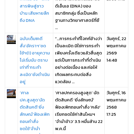
สารพิษสู่ชาว
ดีเอ็นเอ (DNA) ของ
บ้าน เสียหายลึก
สมาชิกกลุ่ม ซึ่งเป็นหลัก
ถึง DNA
ฐานทางวิทยาศาสตร์ที่ยื
...
ฉบับเต็ม!คดี
“…การกระทำที่โจทก์อ้างว่า
วันศุกร์, 22
สั่ง‘อัคราฯ’ชด
เป็นละเมิด มิใช่การกระทำ
พฤษภาคม
ใช้ฯ(1) อายุความ
เพียงครั้งเดียวแล้วสิ้นสุด
2569
ไม่เริ่มนับ ตราบ
แต่เป็นการกระทำที่ดำเนิน
14:48
เท่าที่‘กระทำ
อย่างต่อเนื่อง และก่อให้
ละเมิด’ยังดำเนิน
เกิดผลกระทบต่อสิ่ง
อยู่
แวดล้อม ...
‘ศาล
‘ศาลปกครองสูงสุด’ นัด
วันศุกร์, 16
ปค.สูงสุด’นัด
ตัดสินคดี ‘ยิ่งลักษณ์’
พฤษภาคม
ตัดสินคดี‘ยิ่ง
ฟ้องเพิกถอนคำสั่ง 'คลัง'
2568
ลักษณ์’ฟ้องเพิก
เรียกชดใช้ค่าสินไหมฯ
17:25
ถอนคำสั่ง
‘จำนำข้าว’ 3.5 หมื่นล้าน 22
ชดใช้‘จำนำ
พ.ค.นี้