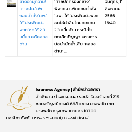
ขาดอายุความ!
‘ศาลปกครองกลาง’
วันศุกร์, 11
‘ศาลปค.’เพิก
พิพากษาเพิกถอนคำสั่ง
สิงหาคม
ถอนคำสั่ง‘คพ.’
‘คพ.’ ให้ ‘ประพัฒน์-พวก’
2566
ให้‘ประพัฒน์-
ชดใช้ค่าสินไหมทดแทน
16:40
พวก’ชดใช้ 2.3
2.3 หมื่นล้าน กรณีสั่ง
หมื่นล.คดีคลอง
ยกเลิกสัญญาโครงการ
ด่าน
บ่อบำบัดน้ำเสีย ‘คลอง
ด่าน’ ...
Isranews Agency | สำนักข่าวอิศรา
สำนักงาน : โรงแรมเดอะ รอยัล ริเวอร์ เลขที่ 219
ซอยจรัญสนิทวงศ์ 66/1 แขวง บางพลัด เขต
บางพลัด กรุงเทพมหานคร 10700
เบอร์โทรศัพท์ : 095-575-8881,02-2413160-1