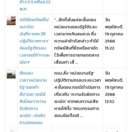
ข้าว’3.5 หมื่นล.22
พ.ค.
23ปียึดทรัพย์ไม่
“…อีกทั้งในแต่ละขั้นตอน
วัน
จบ! เปิด
หน่วยงานของรัฐใช้ระยะ
พฤหัสบดี,
บันทึก‘คกก.วิธี
เวลามากเกินสมควร ซึ่ง
19 ตุลาคม
ปฏิบัติราชการฯ’
ความล่าช้าดังกล่าว ทำให้
2566
ก่อนรัฐตีกรอบ
ทรัพย์สินที่ยึดหรืออายัด
15:22
เวลาชดใช้‘ทางละ
ไว้เพื่อการขายทอดตลาด
เมิดฯ’
เสื่อมค่า เสื่ ...
ตีกรอบ
ครม.สั่ง ‘หน่วยงานรัฐ’
วัน
เวลา‘หน่วยงาน
ปฏิบัติตามกรอบระยะเวลา
พฤหัสบดี,
รัฐ’ออกคำ
4 ขั้นตอน กรณีดำเนินการ
19 ตุลาคม
สั่ง‘จนท.’ชดใช้
เกี่ยวกับ ‘ความรับผิดทาง
2566
สินไหมฯ‘ความ
ละเมิด’ หากพบความเสีย
12:52
รับผิดทาง
หายให้ตั้ง ‘คณะกรรมการ
ละเมิด’-บังคับ
สอบข้อเท็จจริ ...
ทางปกครอง