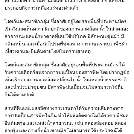
พยานเบิกความในทำนองเดียวกันว่า ภายหลังจากจำเลยเริ่ม
ประกอบกิจการเหมืองแร่ทองคำแล้ว
โจทก์และสมาชิกกลุ่ม ซึ่งอาศัยอยู่โดยรอบพื้นที่ประทานบัตร
เริ่มสังเกตเห็นความผิดปกติของสภาพแวดล้อม น้ำในลำคลอง
สาธารณะและน้ำบาดาลที่เคยใช้บริโภค มีลักษณะขุ่นมัว มี
กลิ่นเหม็น และเมื่อนำไปรดพืชผลทางการเกษตร พบว่าพืชผัก
เหี่ยวเฉาและยืนต้นตายโดยไม่ทราบสาเหตุ
โจทก์และสมาชิกกลุ่ม ซึ่งอาศัยอยู่รอบพื้นที่ประทานบัตร ได้
รับความเดือดร้อนจากการปนเปื้อนของสารพิษ โดยปรากฏข้อ
เท็จจริงว่า สภาพแวดล้อมเปลี่ยนไป น้ำในแหล่งน้ำธรรมชาติ
และน้ำประปาชุมชน มีสารพิษปนเปื้อนจนไม่สามารถใช้ดื่ม
กินได้ตามปกติ
ส่วนที่ดินและผลผลิตทางการเกษตรได้รับความเสียหายจาก
การปนเปื้อนสารพิษในดิน ทำให้ผลผลิตขายไม่ได้ราคา พืชผล
ยืนต้นตาย และแหล่งน้ำสาธารณะ เช่น คลองล่องหอย คลอง
สายรุ้ง และอ่างเก็บน้ำเขาหม้อ ไม่สามารถใช้ประโยชน์ได้