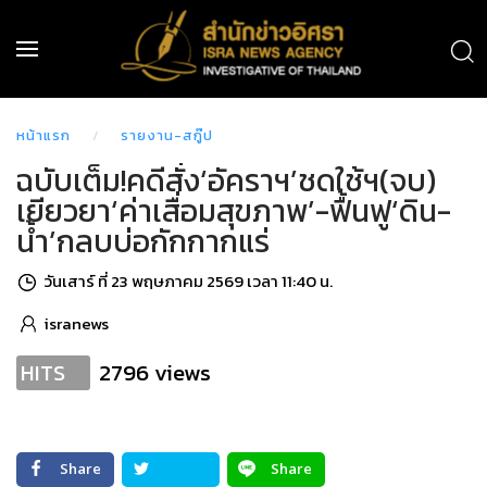
หน้าแรก
รายงาน-สกู๊ป
ฉบับเต็ม!คดีสั่ง‘อัคราฯ’ชดใช้ฯ(จบ)
เยียวยา‘ค่าเสื่อมสุขภาพ’-ฟื้นฟู‘ดิน-
น้ำ’กลบบ่อกักกากแร่
วันเสาร์ ที่ 23 พฤษภาคม 2569 เวลา 11:40 น.
isranews
2796 views
HITS
Share
Share