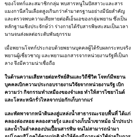
ของโจทก์และสมาชิกกลุ่ม พบสารหนูในปัสสาวะและสาร
แมงกานีสในเลือดสูงเกินกว่าคำมาตรฐานอย่างมีนัยสำคัญ
และตรวจพบความเสียหายต่อดีเอ็นเอของกลุ่มพยาน ซึ่งเป็น
หลักฐานเชิงประจักษ์ว่า ร่างกายได้รับสารพิษสะสมเป็นเวลา
นานจนส่งผลต่อระดับพันธุกรรม
เมื่อพยานโจทก์ประกอบด้วยพยานบุคคลผู้ได้รับผลกระทบจริง
พยานผู้เชี่ยวชาญ และพยานเอกสารจากหน่วยงานรัฐที่เป็นก
ลาง จึงมีความน่าเชื่อถือ
ในด้านความเสียหายต่อทรัพย์สินและวิถีชีวิต โจทก์มีพยาน
บุคคลเบิกความประกอบรายงานวิจัยจากหน่วยงานรัฐ เบิก
ความว่า กิจกรรมทำเหมืองของจำเลย ทำให้สารไซยาไนด์
และโลหะหนักรั่วไหลจากบ่อกักเก็บกากแร่
และพัดพาจากหน้าดินลงสู่แหล่งน้ำสาธารณะรอบพื้นที่ ได้แก่
คลองล่องหอย คลองสายรุ้ง และอ่างเก็บน้ำเขาหม้อ น้ำประปา
และน้ำในลำคลองปนเปื้อนสารพิษ จนไม่สามารถนำมา
อุปโภคบริโภคได้ตามปกติ ทำให้ต้องมีภาระค่าใช้จ่ายในการ