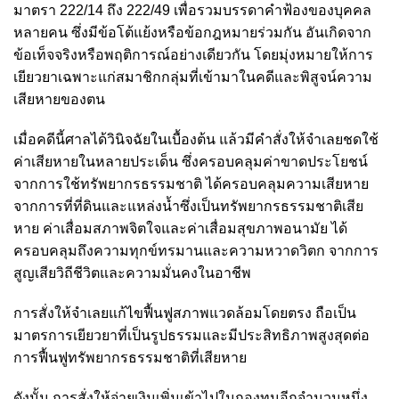
มาตรา 222/14 ถึง 222/49 เพื่อรวมบรรดาคำฟ้องของบุคคล
หลายคน ซึ่งมีข้อโต้แย้งหรือข้อกฎหมายร่วมกัน อันเกิดจาก
ข้อเท็จจริงหรือพฤติการณ์อย่างเดียวกัน โดยมุ่งหมายให้การ
เยียวยาเฉพาะแก่สมาชิกกลุ่มที่เข้ามาในคดีและพิสูจน์ความ
เสียหายของตน
เมื่อคดีนี้ศาลได้วินิจฉัยในเบื้องต้น แล้วมีคำสั่งให้จำเลยชดใช้
ค่าเสียหายในหลายประเด็น ซึ่งครอบคลุมค่าขาดประโยชน์
จากการใช้ทรัพยากรธรรมชาติ ได้ครอบคลุมความเสียหาย
จากการที่ที่ดินและแหล่งน้ำซึ่งเป็นทรัพยากรธรรมชาติเสีย
หาย ค่าเสื่อมสภาพจิตใจและค่าเสื่อมสุขภาพอนามัย ได้
ครอบคลุมถึงความทุกข์ทรมานและความหวาดวิตก จากการ
สูญเสียวิถีชีวิตและความมั่นคงในอาชีพ
การสั่งให้จำเลยแก้ไขฟื้นฟูสภาพแวดล้อมโดยตรง ถือเป็น
มาตรการเยียวยาที่เป็นรูปธรรมและมีประสิทธิภาพสูงสุดต่อ
การฟื้นฟูทรัพยากรธรรมชาติที่เสียหาย
ดังนั้น การสั่งให้จ่ายเงินเพิ่มเข้าไปในกองทุนอีกจำนวนหนึ่ง