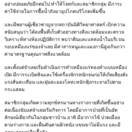
อย่างปลอดภัยอีกต่อไป ทำให้โจทก์และสมาชิกกลุ่ม มีภาระ
ค่าใช้จ่ายในการซื้อน้ำถังมาอุปโภคบริโภคเพิ่มขึ้น
และมีพยานผู้เชี่ยวชาญจากสถาบันนิติวิทยาศาสตร์ เบิกความ
สนับสนุนว่า ได้ลงพื้นที่เก็บตัวอย่างทางสิ่งแวดล้อมและตรวจ
วิเคราะห์ทางห้องปฏิบัติการ พบว่าดินและแหล่งน้ำในบริเวณ
รอบเหมืองแร่ของจำเลย มีค่าสารหนูและแมงกานีสูงเกินกว่า
ค่ามาตรฐานคุณภาพสิ่งแวดล้อม
และตั้งแต่จำเลยเริ่มดำเนินการทำเหมืองแร่ทองคำแบบเหมือง
เปิด มีการระเบิดหินและใช้เครื่องจักรหนักจนก่อให้เกิดเสียงดัง
แรงสั่นสะเทือน และฝุ่นละอองโลหะหนักฟุ้งกระจายไปตาม
กระแสลม
สมาชิกกลุ่มเกิดความทุกข์ทรมานทางร่างกายที่เกิดขึ้นอย่าง
ต่อเนื่องนับแต่จำเลยเริ่มกิจการ โดยมีอาการป่วยที่เป็นอัต
ลักษณ์เดียวกันในกลุ่มชาวบ้าน อาทิ มีอาการไข้ ปวดเมื่อย
ตามร่างกาย และผื่นคันตามผิวหนัง แขนขาไม่มีแรง และมี