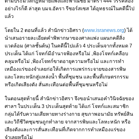
ตามประมวลกฎหมายแพ่งและพาณิชย์ มาตรา 444 วรรคสอง
อย่างไรก็ดี ล่าสุด บมจ.อัครา รีซอร์สเซส ได้อุทธรณ์ในคดีนี้ไป
แล้ว
โดยใน 2 ตอนที่แล้ว สำนักข่าวอิศรา (
www.isranews.org
) ได้
นำเสนอรายละเอียดคำพิพากษาของศาลแพ่ง แผนกคดีสิ่ง
แวดล้อม (ศาลชั้นต้น) ในคดีนี้ไปแล้ว 4 ประเด็นจากทั้งหมด 7
ประเด็น ได้แก่ โจทก์มีอำนาจฟ้องหรือไม่ ,ฟ้องโจทก์เคลือบ
คลุมหรือไม่ ,ฟ้องโจทก์ขาดอายุความหรือไม่ และการทำ
เหมืองแร่ของจำเลยก่อให้เกิดการแพร่กระจายของสารพิษ
และโลหะหนักสู่แหล่งน้ำ พื้นที่ชุมชน และพื้นที่เกษตรกรรม
หรือเกิดเสียงดัง สั่นสะเทือนต่อพื้นที่ชุมชนหรือไม่
ในตอนสุดท้ายนี้ สำนักข่าวอิศรา จึงขอนำเสนอคำวินิจฉัยของ
ศาลฯ ในประเด็น 3 ประเด็นสุดท้าย ได้แก่ โจทก์และสมาชิก
กลุ่มได้รับความเสียหายทางร่างกาย สุขภาพอนามัย ทรัพย์สิน
และวิถีชีวิตชุมชนถูกทำลาย จากสารพิษและโลหะหนัก หรือ
เสียงดังและการสั่นสะเทือนที่เกิดจากการทำเหมืองแร่ของ
จำเลยหรือไม่