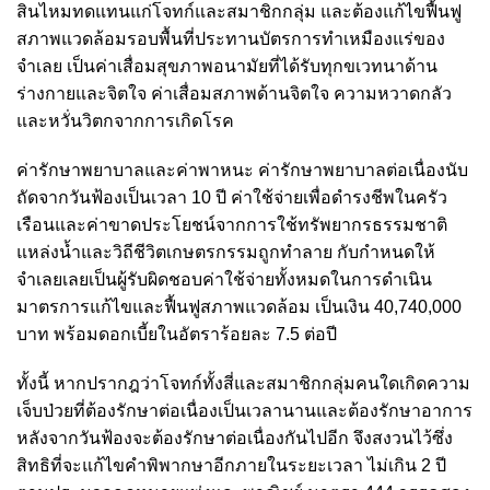
สินไหมทดแทนแก่โจทก์และสมาชิกกลุ่ม และต้องแก้ไขฟื้นฟู
สภาพแวดล้อมรอบพื้นที่ประทานบัตรการทำเหมืองแร่ของ
จำเลย เป็นค่าเสื่อมสุขภาพอนามัยที่ได้รับทุกขเวทนาด้าน
ร่างกายและจิตใจ ค่าเสื่อมสภาพด้านจิตใจ ความหวาดกลัว
และหวั่นวิตกจากการเกิดโรค
ค่ารักษาพยาบาลและค่าพาหนะ ค่ารักษาพยาบาลต่อเนื่องนับ
ถัดจากวันฟ้องเป็นเวลา 10 ปี ค่าใช้จ่ายเพื่อดำรงชีพในครัว
เรือนและค่าขาดประโยชน์จากการใช้ทรัพยากรธรรมชาติ
แหล่งน้ำและวิถีชีวิตเกษตรกรรมถูกทำลาย กับกำหนดให้
จำเลยเลยเป็นผู้รับผิดชอบค่าใช้จ่ายทั้งหมดในการดำเนิน
มาตรการแก้ไขและฟื้นฟูสภาพแวดล้อม เป็นเงิน 40,740,000
บาท พร้อมดอกเบี้ยในอัตราร้อยละ 7.5 ต่อปี
ทั้งนี้ หากปรากฎว่าโจทก์ทั้งสี่และสมาชิกกลุ่มคนใดเกิดความ
เจ็บป่วยที่ต้องรักษาต่อเนื่องเป็นเวลานานและต้องรักษาอาการ
หลังจากวันฟ้องจะต้องรักษาต่อเนื่องกันไปอีก จึงสงวนไว้ซึ่ง
สิทธิที่จะแก้ไขคำพิพากษาอีกภายในระยะเวลา ไม่เกิน 2 ปี