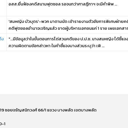
อสส.ยื่นฟ้องคดีสนามฟุตซอล รอจนกว่าศาลฎีกาฯ จะมีคำพิพ ...
'สมหญิง บัวบุตร'-พวก มาตามนัด เข้ารายงานตัวอัยการพิเศษฝ่ายคด
คดีฟุตซอลอำนาจเจริญแล้ว ขาดผู้บริหารเอกชนแค่ 1 ราย เผยเอกสารส
ึง
"...มีข้อมูลว่าในขั้นตอนการไต่สวนคดีของ ป.ป.ช. นางสมหญิง ได้ชี้แจงค
ความผิดตามข้อกล่าวหา ในคำชี้แจงบางส่วนระบุว่า เพิ ...
ี่ 219 ซอยจรัญสนิทวงศ์ 66/1 แขวง บางพลัด เขตบางพลัด
0-1