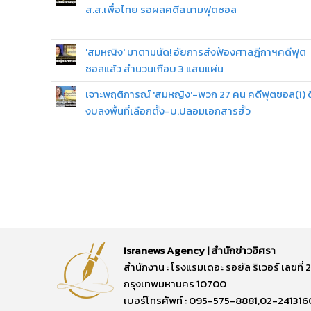
ส.ส.เพื่อไทย รอผลคดีสนามฟุตซอล
'สมหญิง' มาตามนัด! อัยการส่งฟ้องศาลฎีกาฯคดีฟุต
ซอลแล้ว สำนวนเกือบ 3 แสนแผ่น
เจาะพฤติการณ์ 'สมหญิง'-พวก 27 คน คดีฟุตซอล(1) ด
งบลงพื้นที่เลือกตั้ง-บ.ปลอมเอกสารฮั้ว
Isranews Agency | สำนักข่าวอิศรา
สำนักงาน : โรงแรมเดอะ รอยัล ริเวอร์ เลขท
กรุงเทพมหานคร 10700
เบอร์โทรศัพท์ : 095-575-8881,02-241316