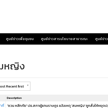
ศูนย์ข่าวเพื่อชุมชน
ศูนย์ข่าวสารนโยบายสาธารณะ
ศูนย์ข่
สมหญิง
ost Recent first
Description
ที่
'ชวน หลีกภัย' ปธ.สภาผู้แทนราษฎร แจ้งเหตุ 'สมหญิง' ถูกสั่งให้หยุดปฏิบ