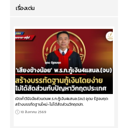
เรื่องเด่น
เปิดคำวินิจฉัยส่วนตนพ.ร.ก.กู้เงิน4แสนล.(จบ) อุดม รัฐอมฤต:
สร้างบรรทัดฐานใหม่-ไม่ได้สัดส่วนวิกฤตปท.
10 สิงหาคม 2569