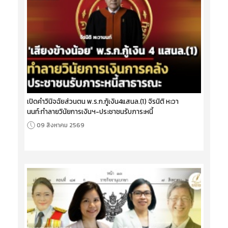
เปิดคำวินิจฉัยส่วนตน พ.ร.ก.กู้เงิน4แสนล.(1) จิรนิติ หะวา
นนท์:ทำลายวินัยการเงินฯ-ประชาชนรับภาระหนี้
09 สิงหาคม 2569