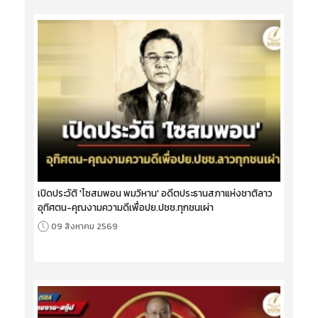
เปิดประวัติ 'ไซสมพอน พมวิหาน' อดีตประธานสภาแห่งชาติลาว
อุทิศตน-คุณงามความดีเพื่อปย.ปชช.ทุกชนเผ่า
09 สิงหาคม 2569