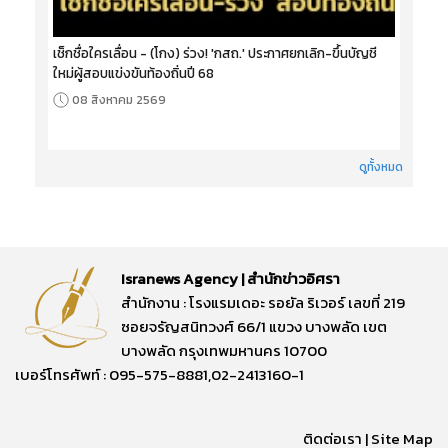
เช็กชื่อใครเลื่อน - (โกง) ร่วง! 'กสถ.' ประกาศยกเลิก-ขึ้นบัญชี
ใหม่ผู้สอบแข่งขันท้องถิ่นปี 68
08 สิงหาคม 2569
ดูทั้งหมด
Isranews Agency | สำนักข่าวอิศรา
สำนักงาน : โรงแรมเดอะ รอยัล ริเวอร์ เลขที่ 219
ซอยจรัญสนิทวงศ์ 66/1 แขวง บางพลัด เขต
บางพลัด กรุงเทพมหานคร 10700
เบอร์โทรศัพท์ : 095-575-8881,02-2413160-1
ติดต่อเรา
|
Site Map