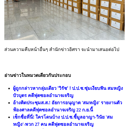
ส่วนความคืบหน้าอื่นๆ สำนักข่าวอิศรา จะนำมาเสนอต่อไป
อ่านข่าวในหมวดเดียวกันประกอบ
ผู้ถูกกล่าวหากลุ่มเดียว 'วิรัช' ! ป.ป.ช.ซุ่มเงียบฟัน สมหญิง
บัวบุตร คดีฟุตซอลอำนาจเจริญ
อ้างติดประชุมส.ส.! อัยการอนุญาต 'สมหญิง' รายงานตัว
ฟ้องศาลคดีฟุตซอลอำนาจเจริญ 22 ก.ย.นี้
เช็กชื่อที่นี่! ใครโดนบ้าง ป.ป.ช.ชี้มูลอาญา-วินัย 'สม
หญิง'-พวก 27 คน คดีฟุตซอลอำนาจเจริญ