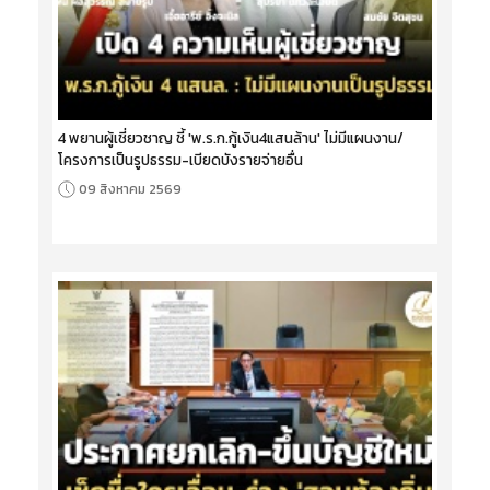
4 พยานผู้เชี่ยวชาญ ชี้ 'พ.ร.ก.กู้เงิน4แสนล้าน' ไม่มีแผนงาน/
โครงการเป็นรูปธรรม-เบียดบังรายจ่ายอื่น
09 สิงหาคม 2569