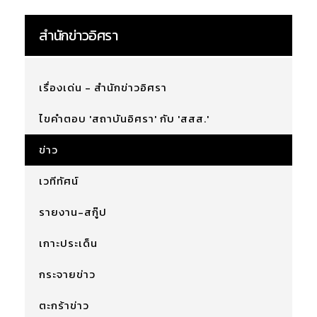
สำนักข่าวอิศรา
เรื่องเด่น - สำนักข่าวอิศรา
ไขคำตอบ 'สถาบันอิศรา' กับ 'สสส.'
ข่าว
เวทีทัศน์
รายงาน-สกู๊ป
เกาะประเด็น
กระจายข่าว
ตะกร้าข่าว