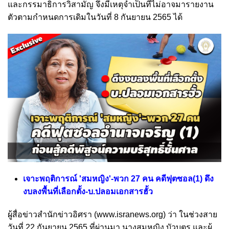
และกรรมาธิการวิสามัญ จึงมีเหตุจำเป็นที่ไม่อาจมารายงาน
ตัวตามกำหนดการเดิมในวันที่ 8 กันยายน 2565 ได้
เจาะพฤติการณ์ 'สมหญิง'-พวก 27 คน คดีฟุตซอล(1) ดึง
งบลงพื้นที่เลือกตั้ง-บ.ปลอมเอกสารฮั้ว
ผู้สื่อข่าวสำนักข่าวอิศรา (
www.isranews.org
) ว่า ในช่วงสาย
วันที่ 22 กันยายน 2565 ที่ผ่านมา นางสมหญิง บัวบุตร และผู้