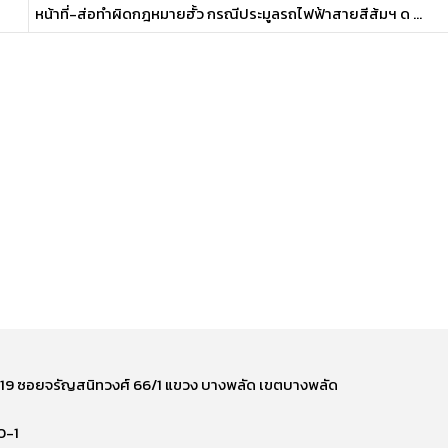
หน้าที่-ส่อทำผิดกฎหมายฮั้ว กรณีประมูลรถไฟฟ้าสายสีส้มฯ ด ...
ี่ 219 ซอยจรัญสนิทวงศ์ 66/1 แขวง บางพลัด เขตบางพลัด
0-1