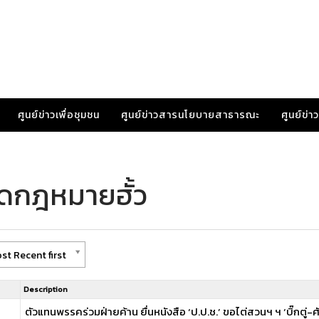
ศูนย์ข่าวเพื่อชุมชน
ศูนย์ข่าวสารนโยบายสาธารณะ
ศูนย์ข่
ิดกฎหมายฮั้ว
st Recent first
Description
ตัวแทนพรรคร่วมฝ่ายค้าน ยื่นหนังสือ ‘ป.ป.ช.’ ขอไต่สวนฯ ฯ ‘บิ๊กตู่-ศ