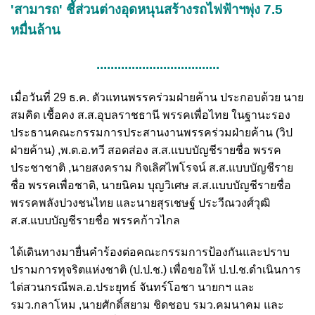
'สามารถ' ชี้ส่วนต่างอุดหนุนสร้างรถไฟฟ้าฯพุ่ง 7.5
หมื่นล้าน
...................................
เมื่อวันที่ 29 ธ.ค. ตัวแทนพรรคร่วมฝ่ายค้าน ประกอบด้วย นาย
สมคิด เชื้อคง ส.ส.อุบลราชธานี พรรคเพื่อไทย ในฐานะรอง
ประธานคณะกรรมการประสานงานพรรคร่วมฝ่ายค้าน (วิป
ฝ่ายค้าน) ,พ.ต.อ.ทวี สอดส่อง ส.ส.แบบบัญชีรายชื่อ พรรค
ประชาชาติ ,นายสงคราม กิจเลิศไพโรจน์ ส.ส.แบบบัญชีราย
ชื่อ พรรคเพื่อชาติ, นายนิคม บุญวิเศษ ส.ส.แบบบัญชีรายชื่อ
พรรคพลังปวงชนไทย และนายสุรเชษฐ์ ประวีณวงศ์วุฒิ
ส.ส.แบบบัญชีรายชื่อ พรรคก้าวไกล
ได้เดินทางมายื่นคำร้องต่อคณะกรรมการป้องกันและปราบ
ปรามการทุจริตแห่งชาติ (ป.ป.ช.) เพื่อขอให้ ป.ป.ช.ดำเนินการ
ไต่สวนกรณีพล.อ.ประยุทธ์ จันทร์โอชา นายกฯ และ
รมว.กลาโหม ,นายศักดิ์สยาม ชิดชอบ รมว.คมนาคม และ