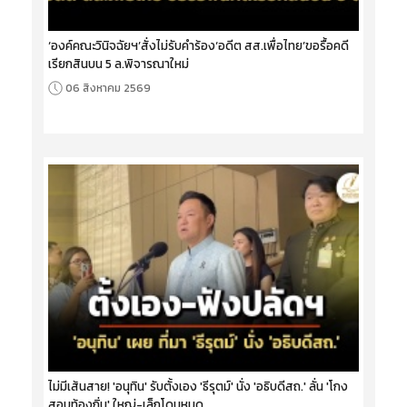
‘องค์คณะวินิจฉัยฯ’สั่งไม่รับคำร้อง‘อดีต สส.เพื่อไทย’ขอรื้อคดี
เรียกสินบน 5 ล.พิจารณาใหม่
06 สิงหาคม 2569
ไม่มีเส้นสาย! 'อนุทิน' รับตั้งเอง 'ธีรุตม์' นั่ง 'อธิบดีสถ.' ลั่น 'โกง
สอบท้องถิ่น' ใหญ่-เล็กโดนหมด