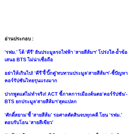
อ่านประกอบ :
‘รฟม.’ โต้ ‘คีรี’ ยันประมูลรถไฟฟ้า ‘สายสีส้มฯ’ โปร่งใส-ย้ำข้อ
เสนอ BTS ไม่น่าเชื่อถือ
อย่าให้เกินไป! ‘คีรี’จี้‘บิ๊กตู่’ทบทวนประมูล‘สายสีส้มฯ’-ชี้ปัญหา
คอร์รัปชันไทยรุนแรงมาก
ปากพูดแต่ไม่ทำจริง! ACT ชี้ภาคการเมืองต้นตอ‘คอร์รัปชัน’-
BTS ยกประมูล‘สายสีส้มฯ’สุดแปลก
‘ศักดิ์สยาม’ชี้ ‘สายสีส้ม’ รอศาลตัดสินจบทุกคดี โยน ‘รฟม.’
ตอบรับโอน ‘สายสีเขียว’