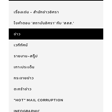
เรื่องเด่น - สำนักข่าวอิศรา
ไขคำตอบ 'สถาบันอิศรา' กับ 'สสส.'
ข่าว
เวทีทัศน์
รายงาน-สกู๊ป
เกาะประเด็น
กระจายข่าว
ตะกร้าข่าว
"HOT" MAIL CORRUPTION
INFOGRAPHIC