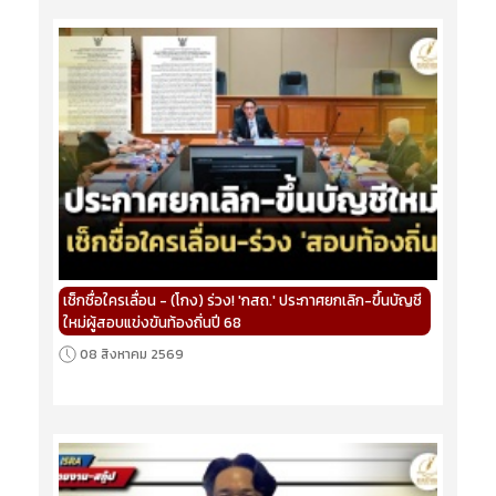
เช็กชื่อใครเลื่อน - (โกง) ร่วง! 'กสถ.' ประกาศยกเลิก-ขึ้นบัญชี
ใหม่ผู้สอบแข่งขันท้องถิ่นปี 68
08 สิงหาคม 2569