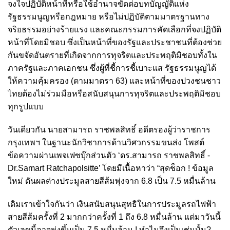
จงใจปฏิบัติหน้าที่หรือใช้อํานาจขัดต่อบทบัญญัติแห่ง
รัฐธรรมนูญหรือกฎหมาย หรือไม่ปฏิบัติตามมาตรฐานทาง
จริยธรรมอย่างร้ายแรง และคณะกรรมการคัดเลือกที่จงปฏิบัติ
หน้าที่โดยมิชอบ ซึ่งเป็นหน้าที่ของรัฐและประชาชนที่ต้องช่วย
กันขจัดอันตรายที่เกิดจากการทุจริตและประพฤติมิชอบทั้งใน
ภาครัฐและภาคเอกชน ซึ่งผู้ที่ชี้การชี้เบาะแส รัฐธรรมนูญได้
ให้ความคุ้มครอง (ตามมาตรา 63) และหน้าที่ของปวงชนชาว
ไทยต้องไม่ร่วมมือหรือสนับสนุนการทุจริตและประพฤติมิชอบ
ทุกรูปแบบ
วันเดียวกัน นายสามารถ ราชพลสิทธิ์ อดีตรองผู้ว่าราชการ
กรุงเทพฯ ในฐานะนักวิชาการด้านวิศวกรรมขนส่ง โพสต์
ข้อความผ่านเพจเฟซบุ๊กส่วนตัว ‘ดร.สามารถ ราชพลสิทธิ์ -
Dr.Samart Ratchapolsitte’ โดยมีเนื้อหาว่า
“สุดช็อก ! ข้อมูล
ใหม่ ดันผลต่างประมูลสายสีส้มพุ่งจาก 6.8 เป็น 7.5 หมื่นล้าน
เดิมเราเข้าใจกันว่า เงินสนับสนุนสุทธิในการประมูลรถไฟฟ้า
สายสีส้มครั้งที่ 2 มากกว่าครั้งที่ 1 ถึง 6.8 หมื่นล้าน แต่มาวันนี้
ตัวเลขนี้อาจพุ่งขึ้นเป็น 7.5 หมื่นล้าน ! ทำไมจึงเป็นเช่นนั้น?