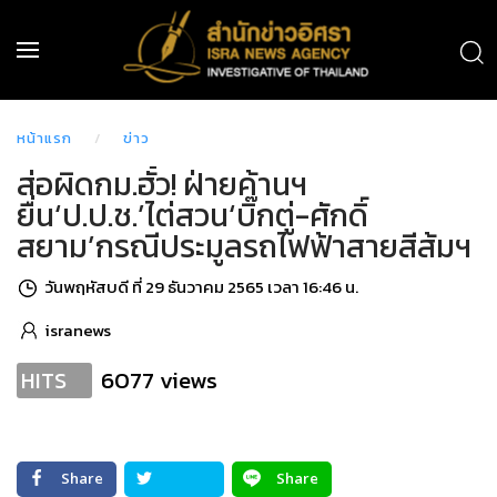
หน้าแรก
ข่าว
ส่อผิดกม.ฮั้ว! ฝ่ายค้านฯ
ยื่น‘ป.ป.ช.’ไต่สวน‘บิ๊กตู่-ศักดิ์
สยาม’กรณีประมูลรถไฟฟ้าสายสีส้มฯ
วันพฤหัสบดี ที่ 29 ธันวาคม 2565 เวลา 16:46 น.
isranews
6077 views
HITS
Share
Share