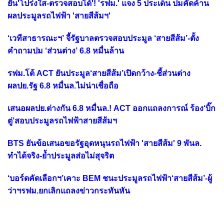
ยัน'โปร่งใส-ตรวจสอบได้'! 'รฟม.' แจง 5 ประเด็น ปมคัดค้าน
ผลประมูลรถไฟฟ้า 'สายสีส้มฯ'
‘เวทีสาธารณะฯ’ จี้รัฐบาลตรวจสอบประมูล ‘สายสีส้ม’-ตั้ง
คำถามปม ‘ส่วนต่าง’ 6.8 หมื่นล้าน
รฟม.โต้ ACT ยันประมูล‘สายสีส้ม’เปิดกว้าง-ชี้ส่วนต่าง
ผลปย.รัฐ 6.8 หมื่นล.ไม่น่าเชื่อถือ
เสนอผลปย.ต่างกัน 6.8 หมื่นล.! ACT ออกแถลงการณ์ ร้อง‘บิ๊ก
ตู่’สอบประมูลรถไฟฟ้าสายสีส้มฯ
BTS ยันข้อเสนอขอรัฐอุดหนุนรถไฟฟ้า 'สายสีส้ม' 9 พันล.
ทำได้จริง-ย้ำประมูลส่อไม่สุจริต
‘บอร์ดคัดเลือกฯ’เคาะ BEM ชนะประมูลรถไฟฟ้า‘สายสีส้ม’-ผู้
ว่าฯรฟม.ยกเลิกแถลงข่าวกระทันหัน