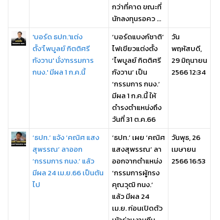
กว่าที่คาด ขณะที่
นักลงทุนรอคว ...
'บอร์ด ธปท.'แต่ง
‘บอร์ดแบงก์ชาติ’
วัน
ตั้ง'ไพบูลย์ กิตติศรี
ไฟเขียวแต่งตั้ง
พฤหัสบดี,
กังวาน' นั่ง'กรรมการ
‘ไพบูลย์ กิตติศรี
29 มิถุนายน
กนง.' มีผล 1 ก.ค.นี้
กังวาน’ เป็น
2566 12:34
‘กรรมการ กนง.’
มีผล 1 ก.ค.นี้ ให้
ดำรงตำแหน่งถึง
วันที่ 31 ต.ค.66
‘ธปท.’ แจ้ง ‘คณิศ แสง
‘ธปท.’ เผย ‘คณิศ
วันพุธ, 26
สุพรรณ’ ลาออก
แสงสุพรรณ’ ลา
เมษายน
‘กรรมการ กนง.’ แล้ว
ออกจากตำแหน่ง
2566 16:53
มีผล 24 เม.ย.66 เป็นต้น
‘กรรมการผู้ทรง
ไป
คุณวุฒิ กนง.’
แล้ว มีผล 24
เม.ย. ก่อนเปิดตัว
เข้าร่วมงานทีม