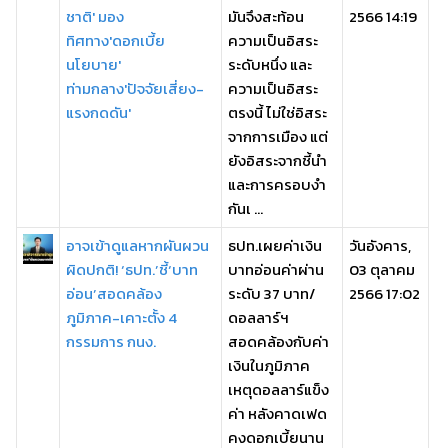
ชาติ' มอง
มันจึงสะท้อน
2566 14:19
ทิศทาง'ดอกเบี้ย
ความเป็นอิสระ
นโยบาย'
ระดับหนึ่ง และ
ท่ามกลาง'ปัจจัยเสี่ยง-
ความเป็นอิสระ
แรงกดดัน'
ตรงนี้ ไม่ใช่อิสระ
จากการเมือง แต่
ยังอิสระจากชี้นำ
และการครอบงำ
กันเ ...
อาจเข้าดูแลหากผันผวน
ธปท.เผยค่าเงิน
วันอังคาร,
ผิดปกติ! ‘ธปท.’ชี้‘บาท
บาทอ่อนค่าผ่าน
03 ตุลาคม
อ่อน’สอดคล้อง
ระดับ 37 บาท/
2566 17:02
ภูมิภาค-เคาะตั้ง 4
ดอลลาร์ฯ
กรรมการ กนง.
สอดคล้องกับค่า
เงินในภูมิภาค
เหตุดอลลาร์แข็ง
ค่า หลังคาดเฟด
คงดอกเบี้ยนาน