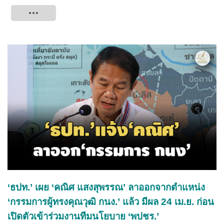
Tweet
‘ธปท.’ เผย ‘คณิศ แสงสุพรรณ’ ลาออกจากตำแหน่ง
‘กรรมการผู้ทรงคุณวุฒิ กนง.’ แล้ว มีผล 24 เม.ย. ก่อน
เปิดตัวเข้าร่วมงานทีมนโยบาย ‘พปชร.’