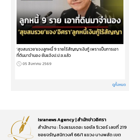
‘สุขสมรวย’แจงลูกหนี้ 9 รายไร้สัญญาเงินกู้ เพราะเป็นการเอา
ที่ดินมาจำนอง ยันแจ้งป.ป.ช.แล้ว
05 สิงหาคม 2569
ดูทั้งหมด
Isranews Agency | สำนักข่าวอิศรา
สำนักงาน : โรงแรมเดอะ รอยัล ริเวอร์ เลขที่ 219
ซอยจรัญสนิทวงศ์ 66/1 แขวง บางพลัด เขต