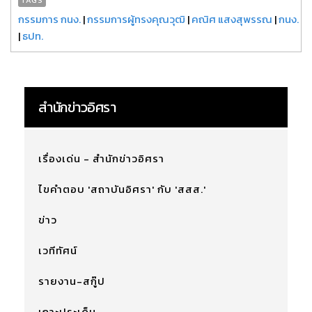
กรรมการ กนง.
|
กรรมการผู้ทรงคุณวุฒิ
|
คณิศ แสงสุพรรณ
|
กนง.
|
ธปท.
สำนักข่าวอิศรา
เรื่องเด่น - สำนักข่าวอิศรา
ไขคำตอบ 'สถาบันอิศรา' กับ 'สสส.'
ข่าว
เวทีทัศน์
รายงาน-สกู๊ป
เกาะประเด็น