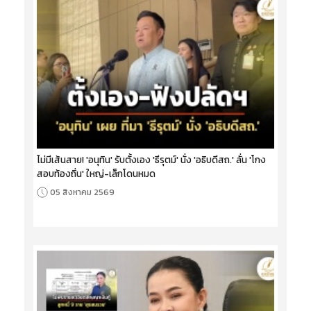
ไม่มีเส้นสาย! 'อนุทิน' รับตั้งเอง 'ธีรุตม์' นั่ง 'อธิบดีสถ.' ลั่น 'โกง
สอบท้องถิ่น' ใหญ่-เล็กโดนหมด
05 สิงหาคม 2569