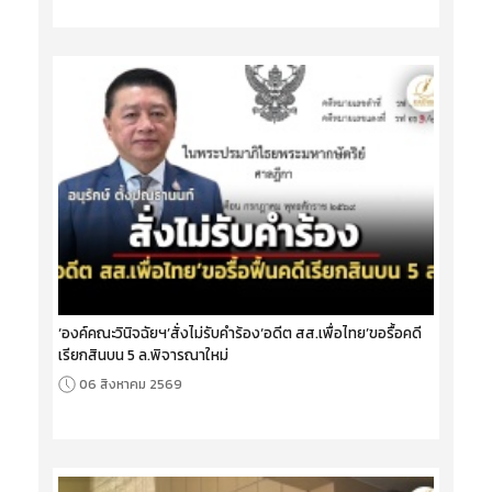
‘องค์คณะวินิจฉัยฯ’สั่งไม่รับคำร้อง‘อดีต สส.เพื่อไทย’ขอรื้อคดี
เรียกสินบน 5 ล.พิจารณาใหม่
06 สิงหาคม 2569