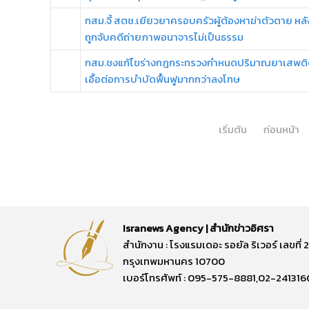
กสม.จี้ สตช.เยียวยาครอบครัวผู้ต้องหาฆ่าตัวตาย หลั
ถูกจับคดีถ่ายภาพอนาจารไม่เป็นธรรม
กสม.ชงแก้ไขร่างกฎกระทรวงกำหนดปริมาณยาเสพต
เอื้อต่อการบำบัดฟื้นฟูมากกว่าลงโทษ
เริ่มต้น
ก่อนหน้า
Isranews Agency | สำนักข่าวอิศรา
สำนักงาน : โรงแรมเดอะ รอยัล ริเวอร์ เลขท
กรุงเทพมหานคร 10700
เบอร์โทรศัพท์ : 095-575-8881,02-241316