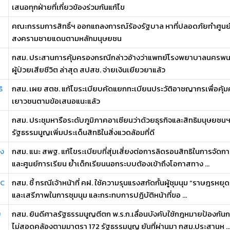
เสนอทุกฝ่ายที่เกี่ยวข้องร่วมกันแก้ไข
คณะกรรมการสิทธิ์ฯ ออกแถลงการณ์ร้องรัฐบาล หาที่ปลอดภัยทำศูนย์
สงครามชายแดนตามหลักมนุษยชน
กสม. ประสานการคุ้มครองกรณีกล่าวอ้างว่าแพทย์โรงพยาบาลนครพนมว
ผู้ป่วยเสียชีวิต ล่าสุด สปสช. จ่ายเงินเยียวยาแล้ว
ิ
กสม. เผย สตช. แก้ไขระเบียบคัดแยกทะเบียนประวัติอาชญากรเพื่อคุ้มคร
เยาวชนตามข้อเสนอแนะแล้ว
กสม. ประชุมหารือระดับภูมิภาคอาเซียนว่าด้วยธุรกิจและสิทธิมนุษยชน
รัฐธรรมนูญเพิ่มประเด็นสิทธิในสิ่งแวดล้อมที่ดี
อง
กสม. แนะ สพฐ. แก้ไขระเบียบที่สุ่มเสี่ยงต่อการลิดรอนสิทธิในการจัด
และศูนย์การเรียน ย้ำเด็กเรียนนอกระบบต้องเข้าถึงโอกาสทาง ...
EC
กสม. ชี้ กรณีเจ้าหน้าที่ คฝ. ใช้ความรุนแรงสกัดกั้นผู้ชุมนุม “ราษฎรหย
และเสรีภาพในการชุมนุม และกระทบการปฏิบัติหน้าที่ขอ ...
ย
กสม. ยินดีศาลรัฐธรรมนูญตีตก พ.ร.ก.เลื่อนบังคับใช้กฎหมายป้องกั
ไม่สอดคล้องตามมาตรา 172 รัฐธรรมนูญ ยันที่ผ่านมา กสม.ประสานห ..