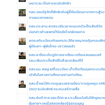
เหมารวม เป็นการละเมิดสิทธิฯ
กสม.วอนรัฐจัดที่พักพิงรับผู้ลี้ภัยเมียนมาจากการสู้รบ
ตามแนวชายแดน
กสม.ประสาน สปสช.เยียวยาครอบครัวเด็กเสียชีวิต
ปมกล่าวอ้างแพทย์วินิจฉัยโรคผิดพลาด
สตช.แก้ระเบียบคัดแยกประวัติอาชญากรคุ้มครองสิทธ
ผู้ต้องหา-ผู้พ้นโทษ-เยาวชนแล้ว
กสม.หารือระดับภูมิภาคอาเซียน เตรียมเสนอแนะแก้
รธน.เพิ่มประเด็นสิทธิในสิ่งแวดล้อมที่ดี
กสม.แนะ สพฐ.แก้ไขระเบียบ ย้ำเด็กเรียนนอกระบบต้
เข้าถึงโอกาสการศึกษาอย่างเท่าเทียม
กสม.ชี้ คฝ.ใช้ความรุนแรงสลายม็อบ'ราษฎรหยุด AP
2022'ละเมิดสิทธิ กระทบเสรีภาพสื่อ
กสม.ยินดี ศาล รธน.ตีตก พ.ร.ก.เลื่อนบังคับใช้กฎหมา
อุ้มหายฯ เหตุไม่สอดคล้องรัฐธรรมนูญ