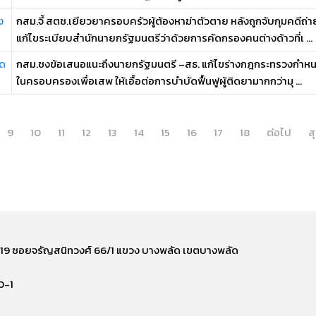
ง
กสม.จี้ สตช.เยียวยาครอบครัวผู้ต้องหาฆ่าตัวตาย หลังถูกจับกุมคดีถ
แก้ไขระเบียบสำนักนายกรัฐมนตรีว่าด้วยการคัดกรองคนต่างด้าวที่เ ...
ิด
กสม.ชงข้อเสนอแนะถึงนายกรัฐมนตรี –สธ. แก้ไขร่างกฎกระทรวงกำหนด
ในครอบครองเพื่อเสพ ให้เอื้อต่อการบำบัดฟื้นฟูผู้ติดยามากกว่ามุ ...
9
10
11
12
13
14
15
16
17
18
ต่อไป
ส
ี่ 219 ซอยจรัญสนิทวงศ์ 66/1 แขวง บางพลัด เขตบางพลัด
0-1