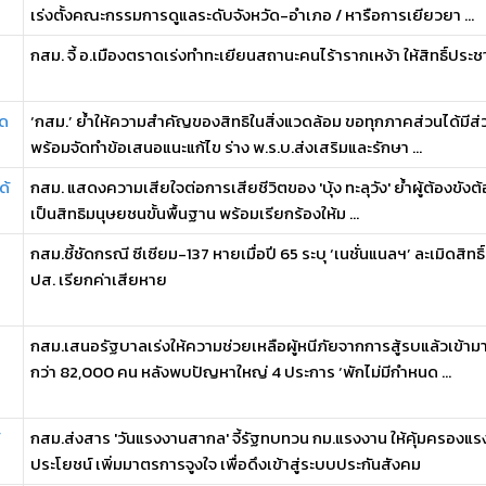
เร่งตั้งคณะกรรมการดูแลระดับจังหวัด-อำเภอ / หารือการเยียวยา ...
กสม. จี้ อ.เมืองตราดเร่งทำทะเยียนสถานะคนไร้ารากเหง้า ให้สิทธิ์ประชา
ัด
‘กสม.’ ย้ำให้ความสำคัญของสิทธิในสิ่งแวดล้อม ขอทุกภาคส่วนได้มีส่วน
พร้อมจัดทำข้อเสนอแนะแก้ไข ร่าง พ.ร.บ.ส่งเสริมและรักษา ...
ด้
กสม. แสดงความเสียใจต่อการเสียชีวิตของ 'บุ้ง ทะลุวัง' ย้ำผู้ต้องขังต้
เป็นสิทธิมนุษยชนขั้นพื้นฐาน พร้อมเรียกร้องให้ม ...
กสม.ชี้ชัดกรณี ซีเซียม-137 หายเมื่อปี 65 ระบุ ‘เนชั่นแนลฯ’ ละเมิดสิทธ
ปส. เรียกค่าเสียหาย
กสม.เสนอรัฐบาลเร่งให้ความช่วยเหลือผู้หนีภัยจากการสู้รบแล้วเข้าม
กว่า 82,000 คน หลังพบปัญหาใหญ่ 4 ประการ ‘พักไม่มีกำหนด ...
กสม.ส่งสาร 'วันแรงงานสากล' จี้รัฐทบทวน กม.แรงงาน ให้คุ้มครองแรง
ประโยชน์ เพิ่มมาตรการจูงใจ เพื่อดึงเข้าสู่ระบบประกันสังคม