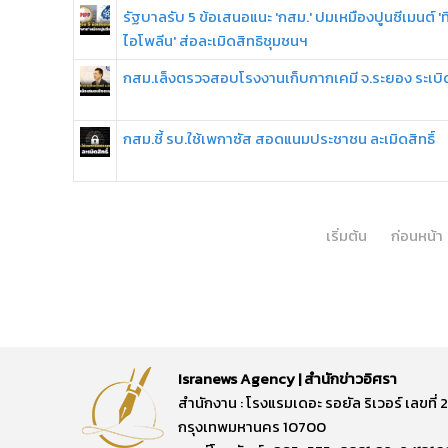
รัฐบาลรับ 5 ข้อเสนอแนะ 'กสม.' ปมเหมืองปูนซีเมนต์ 'ท
ไอโพลีน' ส่อละเมิดสิทธิชุมชนฯ
กสม.เล็งตรวจสอบโรงงานเก็บกากเคมี จ.ระยอง ระเบิ
กสม.ชี้ รบ.ใช้เพกาซัส สอดแนมประชาชน ละเมิดสิทธิ์
เริ่มต้น
ก่อนหน้า
Isranews Agency | สำนักข่าวอิศรา
สำนักงาน : โรงแรมเดอะ รอยัล ริเวอร์ เลขท
กรุงเทพมหานคร 10700