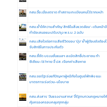
กสม.จี้อ.เมืองตราด ทำสถานะทะเบียนคนไร้รากเหง้า
กสม.ย้ำให้ความสำคัญ‘สิทธิในสิ่งแวดล้อม’-เดินหน้าจ
ทำข้อเสนอแนะปรับปรุง พ.ร.บ. 2 ฉบับ
กสม.เสียใจต่อการเสียชีวิตของ 'บุ้ง' ย้ำผู้ต้องขังต้องไ
รับสิทธิในการประกันตัว
กสม.ชี้ชัด บจ.เนชั่นแนลฯ ละเมิดสิทธิ์ประชาชน ทำ
ซีเซียม-137หาย จี้ ปส. เรียกค่าเสียหาย
กสม.ขอรัฐเร่งแก้ปัญหาผู้หนีภัยในศูนย์พักพิง แนะ
มาตรการเร่งด่วน-นโยบาย
กสม.ส่งสาร 'วันแรงงานสากล' จี้รัฐทบทวนกฎหมายให้
คุ้มครองครอบคลุมทุกกลุ่ม