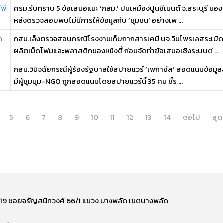
ีพี
ครม.รับทราบ 5 ข้อเสนอแนะ ‘กสม.’ ปมเหมืองปูนซีเมนต์ จ.สระบุรี ของ 
หลังตรวจสอบพบไม่มีการให้ข้อมูลกับ ‘ชุมชน’ อย่างเพ ...
ด
กสม.เล็งตรวจสอบกรณีโรงงานเก็บกากสารเคมี บจ.วินโพรเลสระเบิดแล
ผลิตเม็ดโฟมและพลาสติกของหมิงตี้ ก่อนจัดทำข้อเสนอเชิงระบบต่ ...
กสม.วินิจฉัยกรณีผู้ร้องรัฐบาลใช้สปายแวร์ ‘เพกาซัส’ สอดแนมข้อมูลส
มีผู้ชุมนุม-NGO ถูกสอดแนมโดยสปายแวร์นี้ 35 คน ชี้ร ...
5
6
7
8
9
10
11
12
13
14
ต่อไป
สุด
ี่ 219 ซอยจรัญสนิทวงศ์ 66/1 แขวง บางพลัด เขตบางพลัด