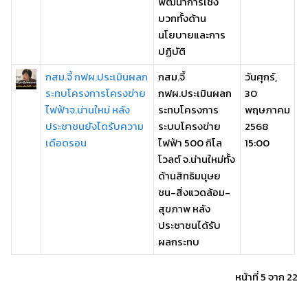
พัฒนาการเชิง
บวกทั้งด้าน
นโยบายและการ
ปฏิบัติ
กสม.จี้ กฟผ.ประเมินผลก
กสม.จี้
วันศุกร์,
ระทบโครงการโครงข่าย
กฟผ.ประเมินผลก
30
ไฟฟ้าจ.น่านใหม่ หลัง
ระทบโครงการ
พฤษภาคม
ประชาชนยังไดรับความ
ระบบโครงข่าย
2568
เดือดรอน
ไฟฟ้า 500 กิโล
15:00
โวลต์ จ.น่านใหม่ทั้ง
ด้านสิทธิมนุษย
ชน-สิ่งแวดล้อม-
สุขภาพ หลัง
ประชาชนได้รับ
ผลกระทบ
หน้าที่ 5 จาก 22