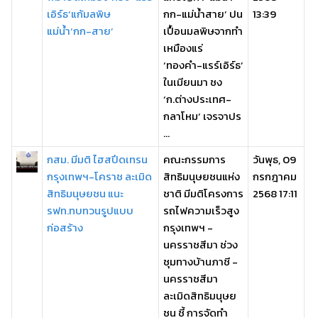
เอิร์ธ’แก้มลพิษ
กก-แม่น้ำสาย’ ปน
13:39
แม่น้ำ‘กก-สาย’
เปื้อนมลพิษจากทำ
เหมืองแร่
‘ทองคำ-แรร์เอิร์ธ’
ในเมียนมา ชง
‘ก.ต่างประเทศ-
กลาโหม’ เจรจาปร
...
กสม. มีมติ ไฮสปีดเทรน
คณะกรรมการ
วันพุธ, 09
กรุงเทพฯ-โคราช ละเมิด
สิทธิมนุษยชนแห่ง
กรกฎาคม
สิทธิมนุษยชน แนะ
ชาติ มีมติโครงการ
2568 17:11
รฟท.ทบทวนรูปแบบ
รถไฟความเร็วสูง
ก่อสร้าง
กรุงเทพฯ -
นครราชสีมา ช่วง
ชุมทางบ้านภาชี -
นครราชสีมา
ละเมิดสิทธิมนุษย
ชน ชี้ การจัดทำ