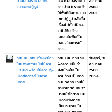
บ้านเชียงราย ใช้ที่ดิน
ส.ป.ก.เชียงรายให้
สิงหาคม
แนวเขตปฏิรูป
ชาวบ้าน 11 รายเข้า
2568
ใช้พื้นที่ดินตามแนว
21:01
เขตปฏิรูป หลังยื่น
เรื่องไปตั้้แต่ปี 54
แต่ไม่คืบ อ้าง
เอกชนในพื้นที่ไม่
ยอม ส่วนการให้
ชาว ...
กสม.แนะกทม.ทำผังเมือง
กสม.เผย กทม.รับ
วันศุกร์, 01
ใหม่ ฟังความเห็นให้ครบ
ฟังความเห็นทำ
สิงหาคม
50 เขต พร้อมให้ความรู้-
ผังเมืองใหม่ไม่
2568
เปิดช่องทางให้หลาก
ครบถ้วน เป็นการ
20:54
หลาย
ละเมิดสิทธิ์ แถมใช้
ภาษาเทตคนิคชาว
บ้านเข้าใจยาก แนะ
เปิดรับฟังความ
เห็นประชาชนให้
ครบ 50 เขต พร ...