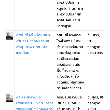
ระหว่างประเทศ
หนุนจัดทำตราสาร
ระหว่างประเทศที่
ครอบคลุมและมี
มาตรฐาน
กสม. ชี้โรงไฟฟ้าแม่เมาะ
กสม. ชี้โครงการ
วันเสาร์,
ลำปาง ยังก่อผลกระทบ
โรงไฟฟ้าแม่เมาะ
19
ต่อสุขภาพ ปชช.-สิ่ง
ลำปาง ยังก่อผลก
กรกฎาคม
แวดล้อม
ระทบต่อสุขภาพ
2568 11:15
และสิ่งแวดล้อม
ของประชาชนใน
พื้นที่ แนะ กฟผ.
แก้ไขปัญหาสิ่ง
แวดล้อมให้ถูกต้อง
ตามหลักวิชาการ
ครม.รับทราบข้อ
ครม. รับทราบข้อ
วันศุกร์, 18
เสนอ'กสม.'ชง'กต.'เจรจา
เสนอแนะ ‘กสม.’
กรกฎาคม
พม่าปิดเหมือง‘ทอง-แรร์
แก้ปัญหา ‘แม่น้ำ
2568