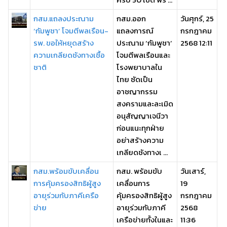
กสม.แถลงประณาม
กสม.ออก
วันศุกร์, 25
‘กัมพูชา’ โจมตีพลเรือน-
แถลงการณ์
กรกฎาคม
รพ. ขอให้หยุดสร้าง
ประณาม ‘กัมพูชา’
2568 12:11
ความเกลียดชังทางเชื้อ
โจมตีพลเรือนและ
ชาติ
โรงพยาบาลใน
ไทย ซัดเป็น
อาชญากรรม
สงครามและละเมิด
อนุสัญญาเจนีวา
ก่อนแนะทุกฝ่าย
อย่าสร้างความ
เกลียดชังทางเ ...
กสม.พร้อมขับเคลื่อน
กสม. พร้อมขับ
วันเสาร์,
การคุ้มครองสิทธิผู้สูง
เคลื่อนการ
19
อายุร่วมกับภาคีเครือ
คุ้มครองสิทธิผู้สูง
กรกฎาคม
ข่าย
อายุร่วมกับภาคี
2568
เครือข่ายทั้งในและ
11:36