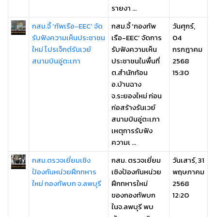
รายงา ...
กสม.จี้ ‘ทัพเรือ-EEC’ จัด
กสม.จี้ ‘กองทัพ
วันศุกร์,
รับฟังความเห็นประชาชน
เรือ-EEC’ จัดการ
04
ใหม่ โปรเจ็กต์รันเวย์
รับฟังความเห็น
กรกฎาคม
สนามบินอู่ตะเภา
ประชาชนในพื้นที่
2568
ต.สำนักท้อน
15:30
อ.บ้านฉาง
จ.ระยองใหม่ ก่อน
ก่อสร้างรันเวย์
สนามบินอู่ตะเภา
เหตุการรับฟัง
ความเ ...
กสม.ตรวจเยี่ยมเชิง
กสม. ตรวจเยี่ยม
วันเสาร์, 31
ป้องกันหน่วยฝึกทหาร
เชิงป้องกันหน่วย
พฤษภาคม
ใหม่ กองทัพบก จ.ลพบุรี
ฝึกทหารใหม่
2568
ของกองทัพบก
12:20
ในจ.ลพบุรี พบ