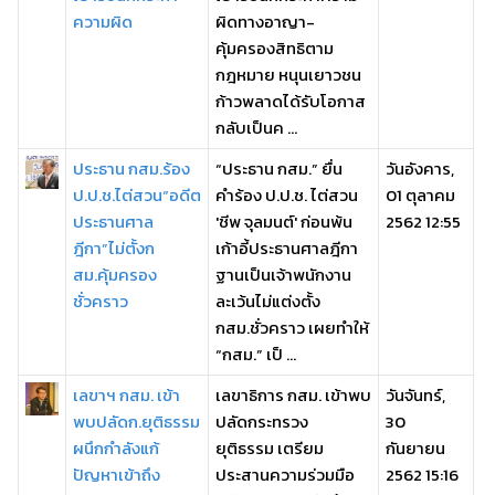
ความผิด
ผิดทางอาญา-
คุ้มครองสิทธิตาม
กฎหมาย หนุนเยาวชน
ก้าวพลาดได้รับโอกาส
กลับเป็นค ...
ประธาน กสม.ร้อง
“ประธาน กสม.” ยื่น
วันอังคาร,
ป.ป.ช.ไต่สวน“อดีต
คำร้อง ป.ป.ช. ไต่สวน
01 ตุลาคม
ประธานศาล
'ชีพ จุลมนต์' ก่อนพ้น
2562 12:55
ฎีกา”ไม่ตั้งก
เก้าอี้ประธานศาลฎีกา
สม.คุ้มครอง
ฐานเป็นเจ้าพนักงาน
ชั่วคราว
ละเว้นไม่แต่งตั้ง
กสม.ชั่วคราว เผยทำให้
“กสม.” เป็ ...
เลขาฯ กสม. เข้า
เลขาธิการ กสม. เข้าพบ
วันจันทร์,
พบปลัดก.ยุติธรรม
ปลัดกระทรวง
30
ผนึกกำลังแก้
ยุติธรรม เตรียม
กันยายน
ปัญหาเข้าถึง
ประสานความร่วมมือ
2562 15:16