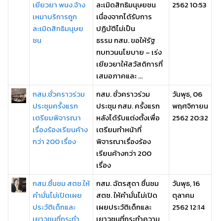
เยียวยา พนง.จ้าง
ละเมิดสิทธิมนุษยชน
2562 10:53
เหมาบริการถูก
เนื่องจากได้รับการ
ละเมิดสิทธิมนุษย
ปฏิบัติไม่เป็น
ชน
ธรรม กสม. ขอให้รัฐ
ทบทวนนโยบาย – เร่ง
เยียวยาให้สวัสดิการที่
เสมอภาคและ ...
กสม.ชั่วคราวร่วม
กสม. ชั่วคราวร่วม
วันพุธ, 06
ประชุมครั้งแรก
ประชุม กสม. ครั้งแรก
พฤศจิกายน
เตรียมพิจารณา
หลังได้รับแต่งตั้งเพื่อ
2562 20:32
เรื่องร้องเรียนค้าง
เตรียมทำหน้าที่
กว่า 200 เรื่อง
พิจารณาเรื่องร้อง
เรียนค้างกว่า 200
เรื่อง
กสม.ชื่นชม สตช.ให้
กสม. ฉัตรสุดา ชื่นชม
วันพุธ, 16
คำมั่นไม่เปิดเผย
สตช. ให้คำมั่นไม่เปิด
ตุลาคม
ประวัติเด็กและ
เผยประวัติเด็กและ
2562 12:14
เยาวชนที่กระทำ
เยาวชนที่กระทำความ