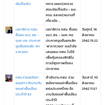
ข้อเท็จจริง
ทหาร เผยเร่งตรวจ
สอบข้อเท็จจริง – แนะ
ครม. และหน่วยงานที่
เกี่ยวข้อ ...
เลขาธิการ กสม.
เลขาธิการ กสม. ชื่นชม
วันศุกร์, 16
ชื่นชม รมว. สธ. -
รมว. สธ. - รมช. กษ.
สิงหาคม
รมช. กษ. ประกาศ
ประกาศจุดยืนยกเลิก
2562 15:22
จุดยืนยกเลิก ‘พา
‘พาราควอต’ ชงนำข้อ
ราควอต’
เสนอแนะ กสม. ไปใช้
เพื่อคุ้มครองสิทธิใน
การมีสุขภาพดีของ
ประชาชน
กสม.ร่วมสมัชชา
สำนักงาน กสม. ร่วม
วันเสาร์, 10
ชนเผ่าฯ จัดงานวัน
สมัชชาชนเผ่าพื้นเมือง
สิงหาคม
ชนเผ่าพื้นเมือง
แห่งประเทศไทย จัด
2562 11:37
ประจำปี 62
งานวันชนเผ่าพื้นเมือง
ประจำปี