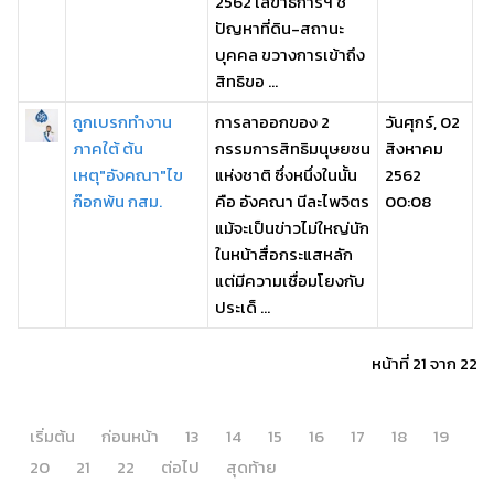
2562 เลขาธิการฯ ชี้
ปัญหาที่ดิน-สถานะ
บุคคล ขวางการเข้าถึง
สิทธิขอ ...
ถูกเบรกทำงาน
การลาออกของ 2
วันศุกร์, 02
ภาคใต้ ต้น
กรรมการสิทธิมนุษยชน
สิงหาคม
เหตุ"อังคณา"ไข
แห่งชาติ ซึ่งหนึ่งในนั้น
2562
ก๊อกพ้น กสม.
คือ อังคณา นีละไพจิตร
00:08
แม้จะเป็นข่าวไม่ใหญ่นัก
ในหน้าสื่อกระแสหลัก
แต่มีความเชื่อมโยงกับ
ประเด็ ...
หน้าที่ 21 จาก 22
เริ่มต้น
ก่อนหน้า
13
14
15
16
17
18
19
20
21
22
ต่อไป
สุดท้าย