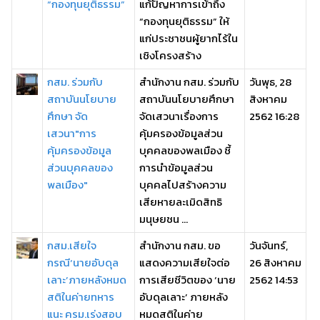
“กองทุนยุติธรรม”
แก้ปัญหาการเข้าถึง
“กองทุนยุติธรรม” ให้
แก่ประชาชนผู้ยากไร้ใน
เชิงโครงสร้าง
กสม. ร่วมกับ
สำนักงาน กสม. ร่วมกับ
วันพุธ, 28
สถาบันนโยบาย
สถาบันนโยบายศึกษา
สิงหาคม
ศึกษา จัด
จัดเสวนาเรื่องการ
2562 16:28
เสวนา"การ
คุ้มครองข้อมูลส่วน
คุ้มครองข้อมูล
บุคคลของพลเมือง ชี้
ส่วนบุคคลของ
การนำข้อมูลส่วน
พลเมือง"
บุคคลไปสร้างความ
เสียหายละเมิดสิทธิ
มนุษยชน ...
กสม.เสียใจ
สำนักงาน กสม. ขอ
วันจันทร์,
กรณี‘นายอับดุล
แสดงความเสียใจต่อ
26 สิงหาคม
เลาะ’ภายหลังหมด
การเสียชีวิตของ ‘นาย
2562 14:53
สติในค่ายทหาร
อับดุลเลาะ’ ภายหลัง
แนะ ครม.เร่งสอบ
หมดสติในค่าย