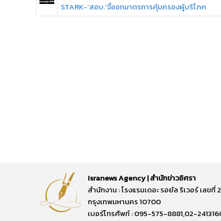
STARK-‘สอบ.’จี้ออกมาตรการคุ้มครองผู้บริโภค
Isranews Agency | สำนักข่าวอิศรา
สำนักงาน : โรงแรมเดอะ รอยัล ริเวอร์ เลขท
กรุงเทพมหานคร 10700
เบอร์โทรศัพท์ : 095-575-8881,02-241316