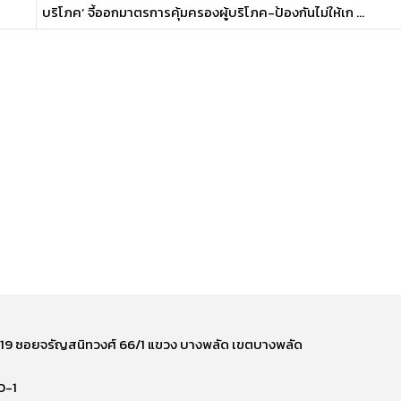
บริโภค’ จี้ออกมาตรการคุ้มครองผู้บริโภค-ป้องกันไม่ให้เก ...
ี่ 219 ซอยจรัญสนิทวงศ์ 66/1 แขวง บางพลัด เขตบางพลัด
0-1