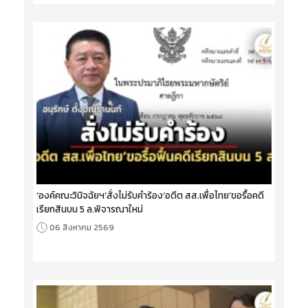
‘องค์คณะวินิจฉัยฯ’สั่งไม่รับคำร้อง‘อดีต สส.เพื่อไทย’ขอรื้อคดี
เรียกสินบน 5 ล.พิจารณาใหม่
06 สิงหาคม 2569