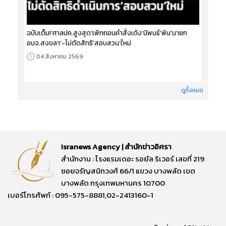
ฉบับเต็ม!‘ศาลปค.สูงสุด’เพิกถอนคำสั่งเด้ง‘นิพนธ์’พ้น‘นายก
อบจ.สงขลา’-ไม่ตัดสิทธิ‘สอบสวน’ใหม่
04 สิงหาคม 2569
ดูทั้งหมด
Isranews Agency | สำนักข่าวอิศรา
สำนักงาน : โรงแรมเดอะ รอยัล ริเวอร์ เลขที่ 219
ซอยจรัญสนิทวงศ์ 66/1 แขวง บางพลัด เขต
บางพลัด กรุงเทพมหานคร 10700
เบอร์โทรศัพท์ : 095-575-8881,02-2413160-1