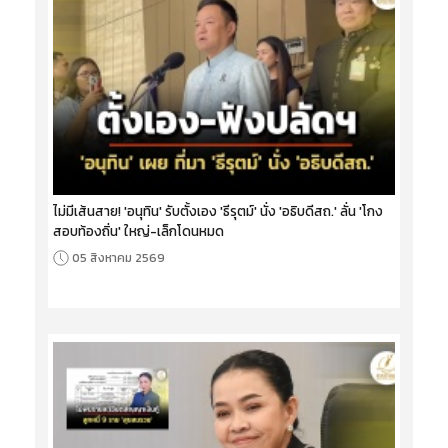
ไม่มีเส้นสาย! 'อนุทิน' รับตั้งเอง 'ธีรุตม์' นั่ง 'อธิบดีสถ.' ลั่น 'โกง
สอบท้องถิ่น' ใหญ่-เล็กโดนหมด
05 สิงหาคม 2569