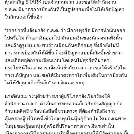
หุ้นสามัญ STARK เป็นจำนวนมาก และขอให้สำนักงาน
ก.ล.ต. มีมาตรการป้องกันที่เป็นรูปธรรมเพื่อไม่ให้เกิดปัญหา
ในลักษณะนี้ขึ้นอีก
“จากข่าวที่แจ้งมายัง ก.ล.ต. ว่า มีการทุจริต มีการนำเงินออก
ไปหรือไม่ ถ้าเอาเงินออกไป มันเป็นเงินของนักลงทุนทั้งนั้น
และถ้าดูรูปแบบจะพบว่าเหมือนกันคดีก่อนๆ ซึ่งถ้ายังไม่มี
มาตรการป้องกันให้ดีขึ้น ก็จะมีปัญหาแบบนี้เกิดขึ้นซ้ำซาก
และเกิดพฤติกรรมเลียนแบบ โดยคนไม่สุจริตที่มาหา
ประโยชน์ในตลาด เราจึงเน้นย้ำกับ ก.ล.ต.ว่า ขอให้จริงจังใน
การแก้ปัญหา และขอให้มีมาตรการใดเพิ่มเติมในการป้องกัน
ไม่ให้ปัญหาเกิดขึ้นอีก” นายจิณณะ ระบุ
นายจิณณะ ระบุด้วยว่า สภาผู้บริโภคฯยังเรียกร้องให้
สำนักงาน ก.ล.ต. ดำเนินการทบทวนเกี่ยวกับร่างสัญญา ข้อ
กำหนดสิทธิ หรือหนังสือชี้ชวนต่างๆ ที่ต้องคำนึงถึงการ
คุ้มครองผู้บริโภคที่เข้าไปลงทุนในหุ้นกู้ด้วย ไม่ใช่มองเฉพาะ
ในมุมของผู้ออกหุ้นกู้หรือที่ปรึกษาทางการเงินฯเท่านั้น
เนื่องจากกรณีที่การลงทุนหรือซื้อตราสารหนี้ที่มีอัตราดอกเบี้ย