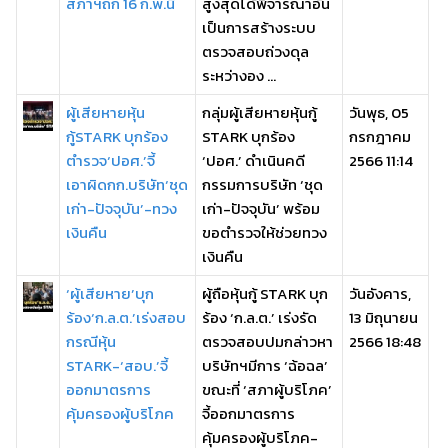
สภาฯถก 16 ก.พ.นี้
สูงสุดได้พิจารณาอัน
เป็นการสร้างระบบ
ตรวจสอบถ่วงดุล
ระหว่างอง ...
ผู้เสียหายหุ้น
กลุ่มผู้เสียหายหุ้นกู้
วันพุธ, 05
กู้STARK บุกร้อง
STARK บุกร้อง
กรกฎาคม
ตำรวจ‘ปอศ.’จี้
‘ปอศ.’ ดำเนินคดี
2566 11:14
เอาผิดกก.บริษัท‘ชุด
กรรมการบริษัท ‘ชุด
เก่า-ปัจจุบัน’-ทวง
เก่า-ปัจจุบัน’ พร้อม
เงินคืน
ขอตำรวจให้ช่วยทวง
เงินคืน
‘ผู้เสียหาย’บุก
ผู้ถือหุ้นกู้ STARK บุก
วันอังคาร,
ร้อง‘ก.ล.ต.’เร่งสอบ
ร้อง ‘ก.ล.ต.’ เร่งรัด
13 มิถุนายน
กรณีหุ้น
ตรวจสอบปมกล่าวหา
2566 18:48
STARK-‘สอบ.’จี้
บริษัทฯมีการ ‘ฉ้อฉล’
ออกมาตรการ
ขณะที่ ‘สภาผู้บริโภค’
คุ้มครองผู้บริโภค
จี้ออกมาตรการ
คุ้มครองผู้บริโภค-