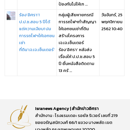
ป้องกันไม่ให้เก ...
ร้อง‘อิศรา’!
กลุ่มผู้เสียหายกรณี
วันจันทร์, 25
ป.ป.ช.สอบ 5 ปีได้
การรถไฟฯทำสัญญา
พฤศจิกายน
แต่ความเงียบ! ปม
ให้เอกชนเช่าที่ดิน
2562 10:40
การรถไฟฯให้เอกชน
สร้างโครงการ
เช่า
เจ.เจ.เซ็นเตอร์
ที่ดิน‘เจ.เจ.เซ็นเตอร์’
ร้อง‘อิศรา’ หลังส่ง
เรื่องให้ ป.ป.ช.สอบ 5
ปี ยื่นหนังสือติดตาม
13 ครั ...
Isranews Agency | สำนักข่าวอิศรา
สำนักงาน : โรงแรมเดอะ รอยัล ริเวอร์ เลขที่ 219
ซอยจรัญสนิทวงศ์ 66/1 แขวง บางพลัด เขต
บางพลัด กรุงเทพมหานคร 10700