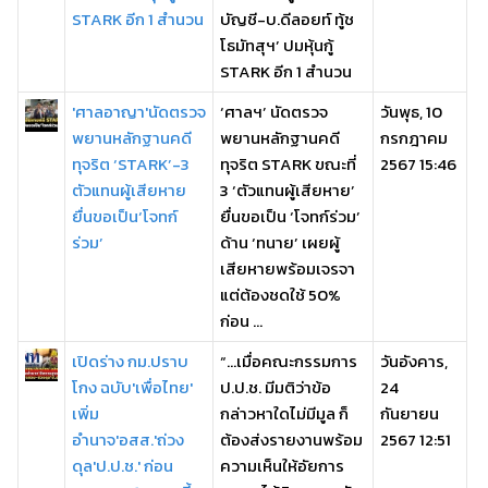
STARK อีก 1 สำนวน
บัญชี-บ.ดีลอยท์ ทู้ช
โธมัทสุฯ’ ปมหุ้นกู้
STARK อีก 1 สำนวน
'ศาลอาญา'นัดตรวจ
‘ศาลฯ’ นัดตรวจ
วันพุธ, 10
พยานหลักฐานคดี
พยานหลักฐานคดี
กรกฎาคม
ทุจริต ‘STARK’-3
ทุจริต STARK ขณะที่
2567 15:46
ตัวแทนผู้เสียหาย
3 ‘ตัวแทนผู้เสียหาย’
ยื่นขอเป็น‘โจทก์
ยื่นขอเป็น ‘โจทก์ร่วม’
ร่วม’
ด้าน ‘ทนาย’ เผยผู้
เสียหายพร้อมเจรจา
แต่ต้องชดใช้ 50%
ก่อน ...
เปิดร่าง กม.ปราบ
“…เมื่อคณะกรรมการ
วันอังคาร,
โกง ฉบับ'เพื่อไทย'
ป.ป.ช. มีมติว่าข้อ
24
เพิ่ม
กล่าวหาใดไม่มีมูล ก็
กันยายน
อำนาจ'อสส.'ถ่วง
ต้องส่งรายงานพร้อม
2567 12:51
ดุล'ป.ป.ช.' ก่อน
ความเห็นให้อัยการ