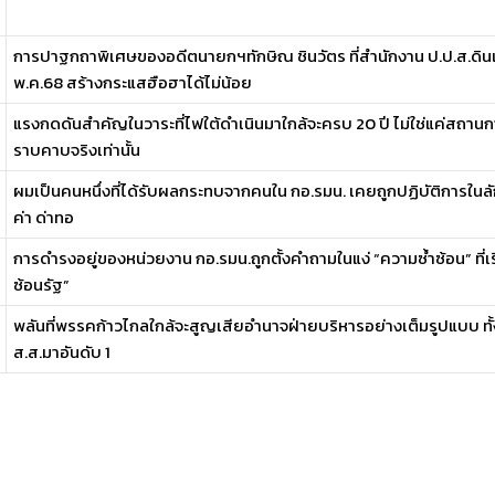
การปาฐกถาพิเศษของอดีตนายกฯทักษิณ ชินวัตร ที่สำนักงาน ป.ป.ส.ดินแด
พ.ค.68 สร้างกระแสฮือฮาได้ไม่น้อย
แรงกดดันสำคัญในวาระที่ไฟใต้ดำเนินมาใกล้จะครบ 20 ปี ไม่ใช่แค่สถานการ
ราบคาบจริงเท่านั้น
ผมเป็นคนหนึ่งที่ได้รับผลกระทบจากคนใน กอ.รมน. เคยถูกปฏิบัติการในล
ค่า ด่าทอ
การดำรงอยู่ของหน่วยงาน กอ.รมน.ถูกตั้งคำถามในแง่ “ความซ้ำซ้อน” ที่เร
ซ้อนรัฐ”
พลันที่พรรคก้าวไกลใกล้จะสูญเสียอำนาจฝ่ายบริหารอย่างเต็มรูปแบบ ทั้งๆ 
ส.ส.มาอันดับ 1