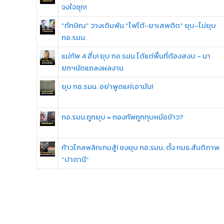
จงใจซุก!
“ทักษิณ” วางเดิมพัน “ไฟใต้-ยาเสพติด” ยุบ-ไม่ยุบ
กอ.รมน.
แม่ทัพ 4 ฮึ่ม! ยุบ กอ.รมน.ได้แต่พื้นที่ต้องสงบ - นา
ยกฯนัดแถลงผลงาน
ยุบ กอ.รมน. อย่าพูดแค่เอามัน!
กอ.รมน.ถูกยุบ = กองทัพถูกทุบหม้อข้าว?
ก้าวไกลพลิกเกมสู้! ชงยุบ กอ.รมน. ตั้ง กมธ.สันติภาพ
“ปาตานี”