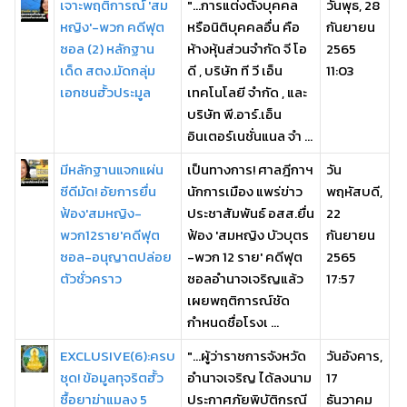
เจาะพฤติการณ์ 'สม
"...การแต่งตั้งบุคคล
วันพุธ, 28
หญิง'-พวก คดีฟุต
หรือนิติบุคคลอื่น คือ
กันยายน
ซอล (2) หลักฐาน
ห้างหุ้นส่วนจำกัด จี โอ
2565
เด็ด สตง.มัดกลุ่ม
ดี , บริษัท ที วี เอ็น
11:03
เอกชนฮั้วประมูล
เทคโนโลยี จำกัด , และ
บริษัท พี.อาร์.เอ็น
อินเตอร์เนชั่นแนล จำ ...
มีหลักฐานแจกแผ่น
เป็นทางการ! ศาลฎีกาฯ
วัน
ซีดีมัด! อัยการยื่น
นักการเมือง แพร่ข่าว
พฤหัสบดี,
ฟ้อง'สมหญิง-
ประชาสัมพันธ์ อสส.ยื่น
22
พวก12ราย'คดีฟุต
ฟ้อง 'สมหญิง บัวบุตร
กันยายน
ซอล-อนุญาตปล่อย
-พวก 12 ราย' คดีฟุต
2565
ตัวชั่วคราว
ซอลอำนาจเจริญแล้ว
17:57
เผยพฤติการณ์ชัด
กำหนดชื่อโรงเ ...
EXCLUSIVE(6):ครบ
"...ผู้ว่าราชการจังหวัด
วันอังคาร,
ชุด! ข้อมูลทุจริตฮั้ว
อำนาจเจริญ ได้ลงนาม
17
ซื้อยาฆ่าแมลง 5
ประกาศภัยพิบัติกรณี
ธันวาคม