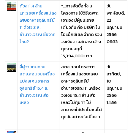
ตัวละ1.4 ล้าน!
"...การจัดซื้อทั้ง 8
วัน
แกะรอยเครื่องแปลง
โครงการ ใช้วิธีเฉพาะ
พฤหัสบดี,
เศษอาหารจุลินทรีย์
เจาะจง มีผู้ชนะราย
22
11 ตัว15.3 ล.
เดียวกัน คือ บริษัท ไบ
มิถุนายน
อำนาจเจริญ ซื้อจาก
โอแอ็กซ์เซล จำกัด รวม
2566
ไหน?
วงเงินตามสัญญาจ้าง
08:33
ทุกงานอยู่ที่
15,394,000 บาท ...
จี้ผู้ว่าฯทบทวน!
สตง.สอบโครงการ
วัน
สตง.สอบงบเครื่อง
เครื่องแปลงขยะเศษ
อาทิตย์,
แปลงเศษอาหาร
อาหารจุลินทรีย์
18
จุลินทรีย์ 15.4 ล.
อำนาจเจริญ 11 เครื่อง
มิถุนายน
อำนาจเจริญ ส่อ
วงเงิน 15.4 ล้าน ส่อ
2566
เหลว
เหลวไม่คุ้มค่า ไม่
14:56
สามารถใช้ประโยชน์ได้
ทุกวันอย่างต่อเนื่อง ท
...