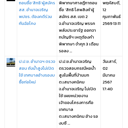
ถอนชื่อ‘สิทธิ’ผู้สมัคร
พิพากษาศาลฎีกาถอน
พฤหัสบดี,
สส. อำนาจเจริญ
ชื่อ ‘สิทธิ โสพสิงห์’ผู้
12
พปชร. ต้องคดีร่วม
สมัคร สส. เขต 2
กุมภาพันธ์
กันฉ้อโกง
จ.อำนาจเจริญ พรรค
2569 13:11
พลังประชารัฐ ออกจา
กบัญชีฯ เหตุต้องคำ
พิพากษา จำคุก 3 เดือน
รอลง ...
ป.ป.ช. อำนาจฯ ตรวจ
ป.ป.ช.อำนาจเจริญ
วันเสาร์,
สอบ ถังน้ำสูงไม่เปิด
ตรวจสอบกรณีหอน้ำ
02
ใช้ เทศบาลอ้างรองบ
สูงในพื้นที่บ้านบก
มีนาคม
ซื้อท่อใหม่
ต.เสนางคนิคม
2567
จ.อำนาจเจริญ ไม่เปิด
17:40
ใช้ เผยหน่วยงาน
เจ้าของโครงการคือ
เทศบาล
ต.เสนางคนิคม อ้าง รอ
งบซื ...